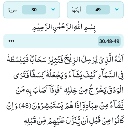
اٰياتها
سورۃ
30
49
بِسْمِ اللّٰهِ الرَّحْمٰنِ الرَّحِیْمِ
30.48-49
اَللّٰهُ الَّذِیْ یُرْسِلُ الرِّیٰحَ فَتُثِیْرُ سَحَابًا فَیَبْسُطُهٗ
فِی السَّمَآءِ كَیْفَ یَشَآءُ وَ یَجْعَلُهٗ كِسَفًا فَتَرَى
الْوَدْقَ یَخْرُ جُ مِنْ خِلٰلِهٖۚ-فَاِذَاۤ اَصَابَ بِهٖ مَنْ
یَّشَآءُ مِنْ عِبَادِهٖۤ اِذَا هُمْ یَسْتَبْشِرُوْنَ(48) وَ اِنْ
كَانُوْا مِنْ قَبْلِ اَنْ یُّنَزَّلَ عَلَیْهِمْ مِّنْ قَبْلِهٖ