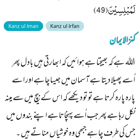
لَمُبْلِسِیْنَ(49)
Kanz ul Iman
Kanz ul Irfan
کنزالایمان
الله ہے کہ بھیجتا ہے ہوائیں کہ ابھارتی ہیں بادل پھر
اُسے پھیلا دیتا ہے آسمان میں جیساچاہے اور اسے
پارہ پارہ کرتا ہے تو تو دیکھے کہ اس کے بیچ میں سے مینہ
نکل رہا ہے پھر جب اُسے پہنچاتاہے اپنے بندوں میں
جس کی طرف چاہے جبھی وہ خوشیاں مناتے ہیں ۔