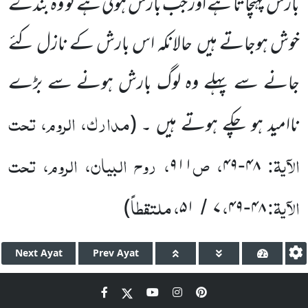
بارش پہنچاتا ہے اور جب بارش ہوتی ہے تو وہ بندے
خوش ہوجاتے ہیں حالانکہ اس بارش کے نازل کئے
جانے سے پہلے وہ لوگ بارش ہونے سے بڑے
مدارک، الروم، تحت
ناامید ہو چکے ہوتے ہیں ۔ (
الآیۃ:
، ص
، روح البیان، الروم، تحت
۹۱۱
۴۹
۴۸
-
الآیۃ:
،
، ملتقطاً
)
۵۱
۷
۴۹
۴۸
/
-
Next
Ayat
Prev
Ayat