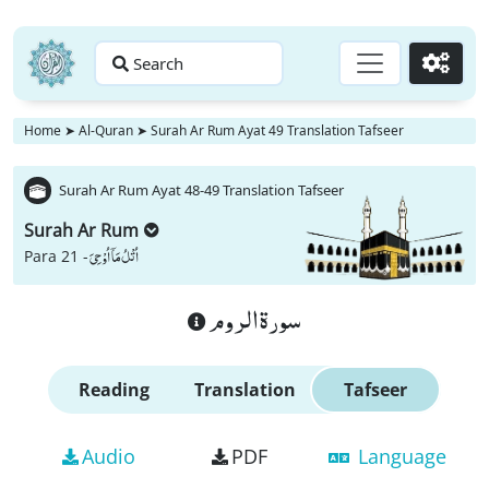
Search
Go
Home
➤
Al-Quran
➤
Surah Ar Rum Ayat 49 Translation Tafseer
Surah Ar Rum Ayat 48-49 Translation Tafseer
Surah Ar Rum
اُتْلُ مَاۤ اُوْحِیَ
Para 21 -
سورة الروم
Reading
Translation
Tafseer
Audio
PDF
Language