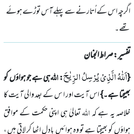
اگرچہ اس کے اُتارنے سے پہلے آس توڑے ہوئے
تھے۔
تفسیر : ‎صراط الجنان
اَللّٰهُ الَّذِیْ یُرْسِلُ الرِّیٰحَ
اللہ
{
:
ہی ہے جو ہواؤں کو
بھیجتا ہے۔}
اس آیت اور ا س کے بعد والی آیت کا
اللہ
خلاصہ یہ ہے کہ
تعالیٰ ہی اپنی حکمت کے موافق
ہواؤں کو بھیجتا ہے تو وہ ہوائیں بادل اٹھا کر لاتی ہیں ،