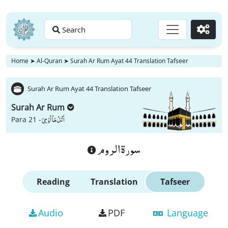
Search
Go
Home
➤
Al-Quran
➤
Surah Ar Rum Ayat 44 Translation Tafseer
Surah Ar Rum Ayat 44 Translation Tafseer
Surah Ar Rum
اُتْلُ مَاۤ اُوْحِیَ
Para 21 -
سورة الروم
Reading
Translation
Tafseer
Audio
PDF
Language