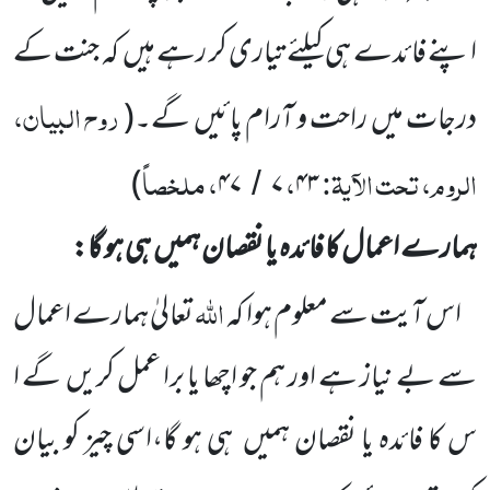
اپنے فائدے ہی کیلئے تیاری کر رہے ہیں
کہ جنت کے
روح البیان،
درجات میں
راحت و آرام پائیں
گے۔
(
الروم، تحت الآیۃ:
،
، ملخصاً
)
۴۷
۷
۴۳
/
ہمارے اعمال کا فائدہ یا نقصان ہمیں
ہی ہو گا:
اللہ
اس آیت سے معلوم ہوا
کہ
تعالیٰ ہمارے اعمال
سے بے نیاز ہے اور ہم جو اچھا یا برا عمل کریں
گے ا
س کا
فائدہ یا نقصان ہمیں
ہی ہو گا،اسی چیز کو بیان