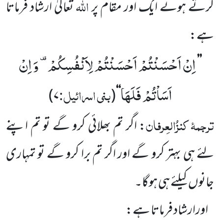
اللہ
کرتے ہوئے ایک اور مقام پر
تعالیٰ ارشاد فرماتا
ہے:
اِنْ اَحْسَنْتُمْ اَحْسَنْتُمْ لِاَنْفُسِكُمْ-
وَ اِنْ
’’
اَسَاْتُمْ فَلَهَا
بنی اسرائیل:
)
۷
(
‘‘
ترجمۂ
کنزُالعِرفان
: اگر تم بھلائی کرو گے تو تم اپنے
لئے ہی
بہتر کرو گے اور اگر تم برا کرو گے تو تمہاری
جانوں
کیلئے ہی ہوگا۔
اورارشاد فرماتا ہے: