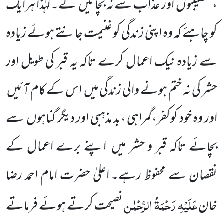
، مصیبتوں
اور عذاب سے نہ بچائیں
گے۔ لہٰذا ہرایک
کو چاہئے کہ وہ اپنی زندگی کو غنیمت جانتے ہوئے زیادہ
سے زیادہ نیک اعمال کرے تاکہ یہ قبر کی طویل اور
حشر کی نہ ختم ہونے والی زندگی میں
اس کے کام آئیں
اور وہ خود کوکفر،گمراہی ،بد مذہبی اور دیگر گناہوں
سے
بچائے تاکہ قبر و حشر میں
اپنے برے اعمال کے
نقصان سے محفوظ رہے۔ اعلیٰ حضرت امام احمد رضا
عَلَیْہِ رَحْمَۃُ
الرَّحْمٰن
خان
نصیحت کرتے ہوئے فرماتے