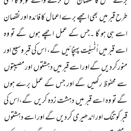
برے عمل کا نقصان عمل کرنے والے کوہو گا اسی
طرح قبر میں
بھی اچھے برے اعمال کا فائدہ اور نقصان
اسے ہی ہو گا ۔جس کے عمل اچھے ہوں
گے تو وہ
اسے قبر میں
اُنْسِیَّت پہنچائیں
گے، اس کی قبر وسیع اور
منور کر دیں
گے اور اسے قبر میں
دہشتوں
اور مصیبتوں
سے محفوظ رکھیں
گے اور جس کے عمل برے ہوں
گے تو وہ اسے قبر میں
دہشت زدہ کریں
گے،اس کی
قبر کو تنگ اور اندھیری کر دیں گے اور اسے دہشتوں