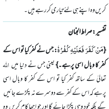
کریں وہ اپنے ہی لئے تیاری کر رہے ہیں ۔
تفسیر : ‎صراط الجنان
مَنْ كَفَرَ فَعَلَیْهِ كُفْرُهٗ
{
: جس نے کفر کیا تو اس کے
اللہ
کفر کا وبال اسی پرہے۔}
یعنی جس نے دنیا میں
تعالیٰ کے ساتھ کفر کیا تو اس کے کفر کا وبال اسی
پرہے کہ اس کے کفر سے دوسرے نہ پکڑے جائیں
گے بلکہ خود وہی پکڑا جائے گا اور جو اچھا کام کریں
وہ