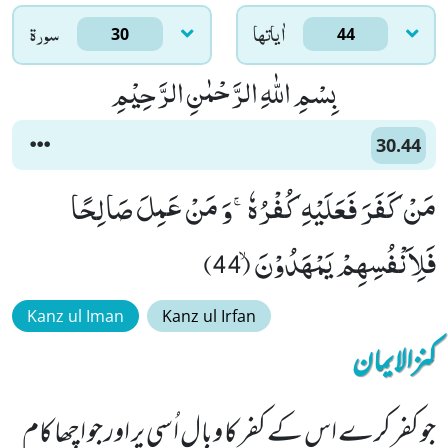
اٰياتها
سورۃ
30
44
بِسْمِ اللّٰهِ الرَّحْمٰنِ الرَّحِیْمِ
30.44
مَنْ كَفَرَ فَعَلَیْهِ كُفْرُهٗۚ-وَ مَنْ عَمِلَ صَالِحًا
فَلِاَنْفُسِهِمْ یَمْهَدُوْنَۙ (44)
Kanz ul Iman
Kanz ul Irfan
کنزالایمان
جو کفر کرے اس کے کفر کا وبال اُسی پر اور جو اچھا کام