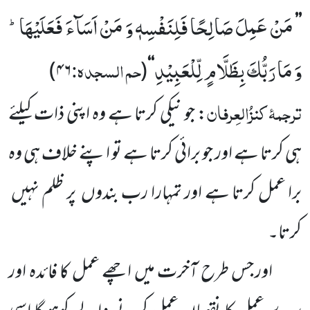
مَنْ عَمِلَ صَالِحًا فَلِنَفْسِهٖ وَ مَنْ اَسَآءَ فَعَلَیْهَاؕ-
’’
وَ مَا رَبُّكَ بِظَلَّامٍ لِّلْعَبِیْدِ
حم السجدہ:
)
۴۶
(
‘‘
ترجمۂ
کنزُالعِرفان
: جو نیکی کرتا ہے وہ اپنی ذات کیلئے
ہی کرتا ہے اور جو برائی کرتا ہے تو اپنے خلاف ہی وہ
برا عمل کرتا ہے اور تمہارا رب بندوں
پر ظلم نہیں
کرتا۔
اور جس طرح آخرت میں اچھے عمل کا فائدہ اور