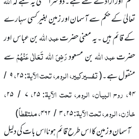
اللہ
حکم
اور ارادے سے ہے۔دوسرا معنی یہ ہے کہ
تعالیٰ کے حکم سے آسمان اور زمین بغیر کسی سہارے
عبد اللہ
کے قائم ہیں ۔یہ معنی حضرت
بن عباس اور
عبد اللہ
رَضِیَ اللہ تَعَالٰی عَنْہُمْ
حضرت
بن مسعود
سے
تفسیرکبیر، الروم، تحت الآیۃ:
،
منقول ہے۔
(
۲۵
۹
/
، روح البیان، الروم، تحت الآیۃ:
،
،
۲۵
۷
۲۵
۹۴
/
خازن، الروم، تحت الآیۃ:
،
، ملتقطاً
)
۴۶۲
۳
۲۵
/
آسمان و زمین کا ا س طرح قائم ہونااس بات کی دلیل