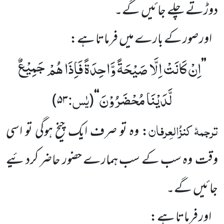
دوڑتے چلے
جائیں
گے۔
اور صور کے بارے میں
فرماتا ہے:
اِنْ كَانَتْ اِلَّا صَیْحَةً وَّاحِدَةً فَاِذَا هُمْ جَمِیْعٌ
’’
لَّدَیْنَا مُحْضَرُوْنَ
یٰس:
)
۵۳
(
‘‘
ترجمۂ
کنزُالعِرفان
: وہ تو صرف ایک چیخ ہوگی تو اسی
وقت
وہ سب کے سب ہمارے حضور حاضر کردئیے
جائیں
گے۔
اور فرماتا ہے: