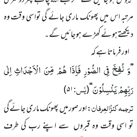
بیہوش
ہو جائیں
گے مگر جسے
چاہے پھر دوسری
مرتبہ اس میں
پھونک ماری جائے گی تواسی وقت وہ
دیکھتے ہوئے کھڑے
ہوجائیں
گے۔
اور فرماتا ہے کہ
وَ نُفِخَ فِی الصُّوْرِ فَاِذَا هُمْ مِّنَ الْاَجْدَاثِ اِلٰى
’’
رَبِّهِمْ یَنْسِلُوْنَ
یٰس:
)
۵۱
(
‘‘
ترجمہ
کنزُالعِرفان
: اور صورمیں
پھونک ماری جائے گی
تو اسی وقت وہ قبروں
سے اپنے رب کی طرف