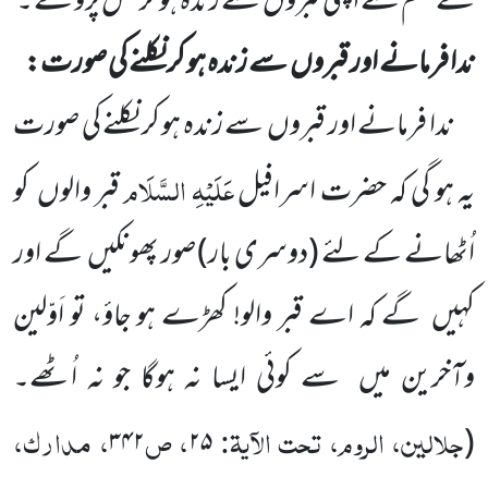
کے حکم سے اپنی قبروں
سے زندہ ہو کر نکل پڑو گے ۔
ندا فرمانے اور قبروں
سے زندہ ہو کر نکلنے کی صورت:
ندا فرمانے اور قبروں
سے زندہ ہو کر نکلنے کی صورت
عَلَیْہِ السَّلَام
یہ ہو گی کہ حضرت اسرافیل
قبر والوں
کو
اُٹھانے کے لئے
(دوسری بار)
صور پھونکیں
گے اور
کہیں
گے کہ اے قبر والو! کھڑے ہو جاؤ، تو اَوّلین
وآخرین میں
سے کوئی ایسا نہ ہوگا جو نہ اُٹھے۔
جلالین، الروم، تحت الآیۃ:
، ص
، مدارک،
۳۴۲
۲۵
(