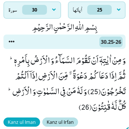
اٰياتها
سورۃ
30
25
بِسْمِ اللّٰهِ الرَّحْمٰنِ الرَّحِیْمِ
30.25-26
وَ مِنْ اٰیٰتِهٖۤ اَنْ تَقُوْمَ السَّمَآءُ وَ الْاَرْضُ بِاَمْرِهٖؕ-
ثُمَّ اِذَا دَعَاكُمْ دَعْوَةً ﳓ مِّنَ الْاَرْضِ اِذَاۤ اَنْتُمْ
تَخْرُجُوْنَ(25) وَ لَهٗ مَنْ فِی السَّمٰوٰتِ وَ الْاَرْضِؕ-
كُلٌّ لَّهٗ قٰنِتُوْنَ(26)
Kanz ul Iman
Kanz ul Irfan