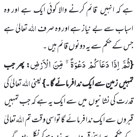
ہے کہ انہیں
قائم کرنے والا کوئی ایک ہے اور وہ
اللہ
اسباب سے بے نیاز ہے اور وہ صرف
تعالیٰ ہے
جس کے حکم سے یہ دونوں
قائم ہیں
۔
ثُمَّ اِذَا دَعَاكُمْ دَعْوَةً ﳓ مِّنَ الْاَرْضِ
{
: پھر جب
اللہ
تمہیں
زمین سے ایک ند
افرمائے گا۔}
یعنی
تعالیٰ کی
قدرت کی نشانیوں
میں
سے ایک یہ ہے کہ جب تمہیں
اللہ
قبروں
سے ایک ندا فرمائے گا تواسی وقت تم
تعالیٰ