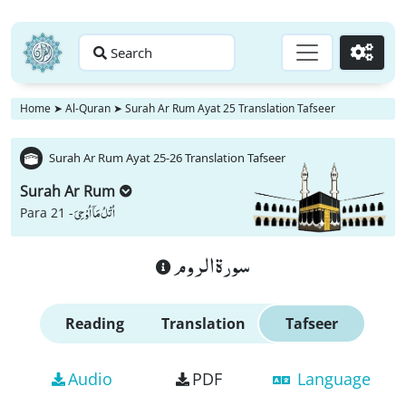
Search
Go
Home
➤
Al-Quran
➤
Surah Ar Rum Ayat 25 Translation Tafseer
Surah Ar Rum Ayat 25-26 Translation Tafseer
Surah Ar Rum
اُتْلُ مَاۤ اُوْحِیَ
Para 21 -
سورة الروم
Reading
Translation
Tafseer
Audio
PDF
Language