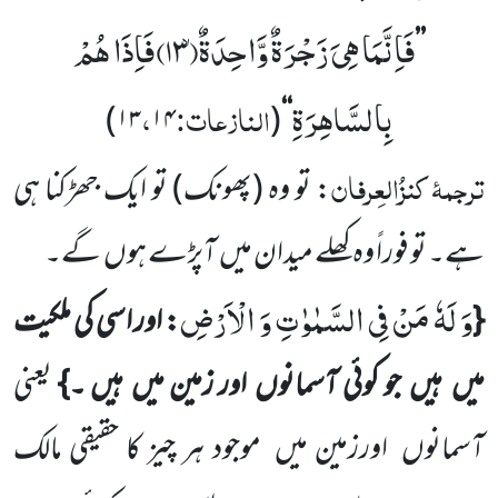
فَاِنَّمَا هِیَ زَجْرَةٌ وَّاحِدَةٌۙ(
۱۳)
فَاِذَا هُمْ
’’
بِالسَّاهِرَةِ
النازعات:
،
)
۱۳
۱۴
(
‘‘
ترجمۂ
کنزُالعِرفان
: تو وہ
(پھونک)
تو ایک جھڑکنا ہی
ہے۔ تو فوراً وہ کھلے میدان میں
آپڑے ہوں
گے۔
وَ لَهٗ مَنْ فِی السَّمٰوٰتِ وَ الْاَرْضِ
{
: اور اسی کی ملکیت
میں
ہیں
جو کوئی آسمانوں
اور زمین میں
ہیں ۔}
یعنی
آسمانوں
اورزمین میں
موجود ہر چیز کا حقیقی مالک