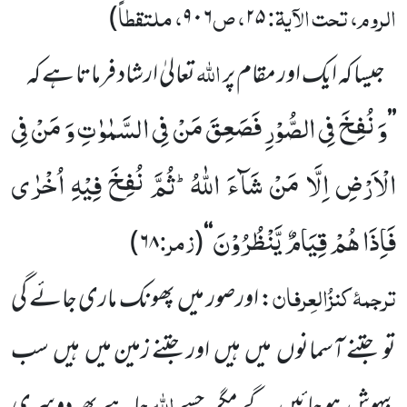
الروم، تحت الآیۃ:
، ص
، ملتقطاً
)
۹۰۶
۲۵
اللہ
جیسا کہ ایک اور مقام پر
تعالیٰ ارشاد فرماتا ہے کہ
وَ نُفِخَ فِی الصُّوْرِ فَصَعِقَ مَنْ فِی السَّمٰوٰتِ وَ مَنْ فِی
’’
الْاَرْضِ اِلَّا مَنْ شَآءَ اللّٰهُؕ-ثُمَّ نُفِخَ فِیْهِ اُخْرٰى
فَاِذَا هُمْ قِیَامٌ یَّنْظُرُوْنَ
زمر:
)
۶۸
(
‘‘
ترجمۂ
کنزُالعِرفان
: اورصور میں پھونک ماری جائے گی
تو
جتنے آسمانوں
میں
ہیں
اور جتنے زمین میں
ہیں
سب
اللہ