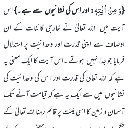
وَ مِنْ اٰیٰتِهٖ
{
: اور اس کی نشانیوں
سے ہے۔}
اس
اللہ
آیت میں
تعالیٰ نے خارجی کائنات کے ان
اوصاف سے اپنی قدرت اور وحدانیّت پر اِستدلال
فرمایا جو جدا نہیں
ہوتے ۔اس آیت کا ایک معنی یہ
اللہ
ہے کہ
تعالیٰ کی قدرت اور ا س کی وحدانیّت کی
نشانیوں
میں سے ایک یہ ہے کہ قیامت آنے تک
اللہ
آسمان و زمین کا اسی ہَیئت پر قائم رہنا
تعالیٰ کے