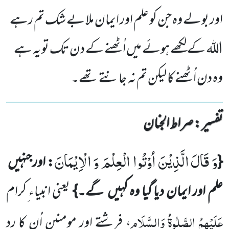
اور بولے وہ جن کو علم اور ایمان ملا بے شک تم رہے
الله کے لکھے ہوئے میں اُٹھنے کے دن تک تو یہ ہے
وہ دن اُٹھنے کا لیکن تم نہ جانتے تھے۔
تفسیر : ‎صراط الجنان
وَ قَالَ الَّذِیْنَ اُوْتُوا الْعِلْمَ وَ الْاِیْمَانَ
{
: اورجنہیں
علم اور ایمان دیا گیا وہ کہیں گے۔}
یعنی انبیاء ِکرام
عَلَیْہِمُ الصَّلٰوۃُ وَالسَّلَام
، فرشتے اور مومنین اُن کا رد