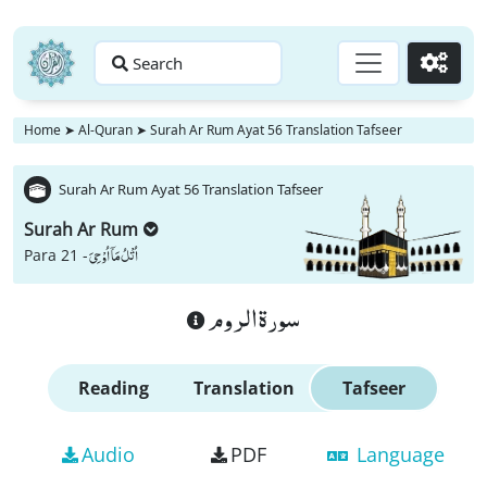
Search
Go
Home
➤
Al-Quran
➤
Surah Ar Rum Ayat 56 Translation Tafseer
Surah Ar Rum Ayat 56 Translation Tafseer
Surah Ar Rum
اُتْلُ مَاۤ اُوْحِیَ
Para 21 -
سورة الروم
Reading
Translation
Tafseer
Audio
PDF
Language