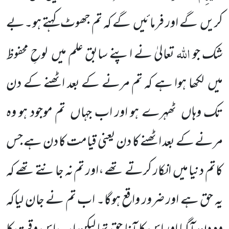
کریں گے اور فرمائیں گے کہ تم جھوٹ کہتے ہو۔بے
اللہ
شک جو
تعالیٰ نے اپنے سابق علم میں لوحِ محفوظ
میں لکھا ہوا ہے کہ تم مرنے کے بعد اٹھنے کے دن
تک وہاں ٹھہرے ہو اور اب جہاں تم موجود ہو وہ
مرنے کے بعد اٹھنے کا دن یعنی قیامت کا دن ہے جس
کاتم دنیا میں انکار کرتے تھے ،اور تم نہ جانتے تھے کہ
یہ حق ہے اور ضرور واقع ہوگا۔ اب تم نے جان لیاکہ