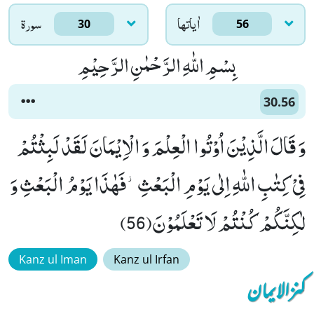
اٰياتها
سورۃ
30
56
بِسْمِ اللّٰهِ الرَّحْمٰنِ الرَّحِیْمِ
30.56
وَ قَالَ الَّذِیْنَ اُوْتُوا الْعِلْمَ وَ الْاِیْمَانَ لَقَدْ لَبِثْتُمْ
فِیْ كِتٰبِ اللّٰهِ اِلٰى یَوْمِ الْبَعْثِ٘-فَهٰذَا یَوْمُ الْبَعْثِ وَ
لٰكِنَّكُمْ كُنْتُمْ لَا تَعْلَمُوْنَ(56)
Kanz ul Iman
Kanz ul Irfan
کنزالایمان