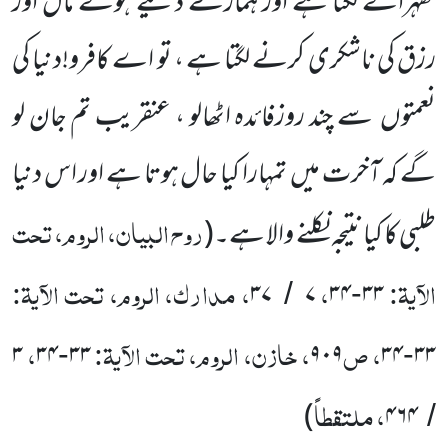
ٹھہرانے لگتا ہے اور ہمارے دئیے ہوئے مال اور
رزق کی ناشکری کرنے لگتا ہے ، تو اے کافرو!دنیا کی
نعمتوں سے چند روزفائدہ اٹھالو ، عنقریب تم جان لو
گے کہ آخرت میں تمہارا کیا حال ہوتا ہے اور اس دنیا
روح البیان، الروم، تحت
طلبی کا کیا نتیجہ نکلنے والا ہے۔(
الآیۃ:
،
، مدارک، الروم، تحت الآیۃ:
۳۷
۷
۳۴
۳۳
/
-
، ص
، خازن، الروم، تحت الآیۃ:
،
۳
۳۴
۳۳
۹۰۹
۳۴
۳۳
-
-
، ملتقطاً
)
۴۶۴
/