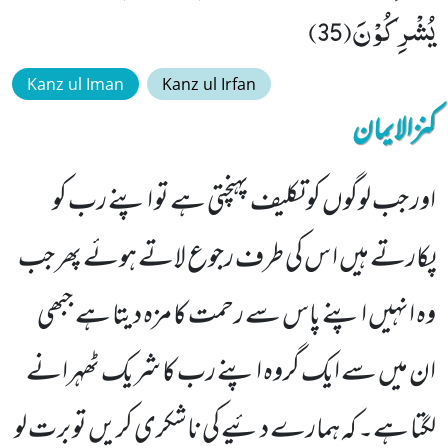
یُشْرِكُوْنَ(35)
Kanz ul Iman
Kanz ul Irfan
کنزالایمان
اور جب لوگوں کو تکلیف پہنچتی ہے تو اپنے رب کو
پکارتے ہیں ا س کی طرف رجوع لاتے ہوئے پھر جب
وہ انہیں اپنے پاس سے رحمت کا مزہ دیتا ہے جبھی
ان میں سے ایک گروہ اپنے رب کا شریک ٹھہرانے
لگتا ہے۔ کہ ہمارے دئیے کی ناشکری کریں تو برت لو