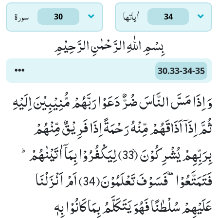
اٰياتها
سورۃ
30
34
بِسْمِ اللّٰهِ الرَّحْمٰنِ الرَّحِیْمِ
30.33-34-35
وَ اِذَا مَسَّ النَّاسَ ضُرٌّ دَعَوْا رَبَّهُمْ مُّنِیْبِیْنَ اِلَیْهِ
ثُمَّ اِذَاۤ اَذَاقَهُمْ مِّنْهُ رَحْمَةً اِذَا فَرِیْقٌ مِّنْهُمْ
بِرَبِّهِمْ یُشْرِكُوْنَۙ (33) لِیَكْفُرُوْا بِمَاۤ اٰتَیْنٰهُمْؕ-
فَتَمَتَّعُوْاٙ-فَسَوْفَ تَعْلَمُوْنَ(34) اَمْ اَنْزَلْنَا
عَلَیْهِمْ سُلْطٰنًا فَهُوَ یَتَكَلَّمُ بِمَا كَانُوْا بِهٖ