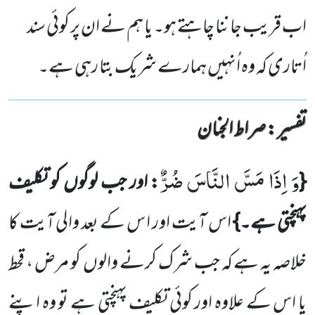
اب قریب جاننا چاہتے ہو۔ یا ہم نے ان پر کوئی سند
اُتاری کہ وہ اُنہیں ہمارے شریک بتا رہی ہے۔
تفسیر : ‎صراط الجنان
وَ اِذَا مَسَّ النَّاسَ ضُرٌّ
{
: اور جب لوگوں کو تکلیف
پہنچتی ہے۔}
اس آیت اور ا س کے بعد والی آیت کا
خلاصہ یہ ہے کہ جب شرک کرنے والوں کو مرض ، قحط
یا اس کے علاوہ اور کوئی تکلیف پہنچتی ہے تو وہ اپنے