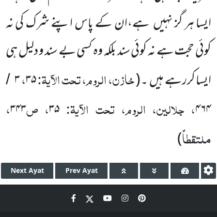
ایسا ہر گز نہیں ہے،ان کے پاس اپنے شرک کی نہ
کوئی حجت ہے نہ کوئی سند بلکہ وہ کسی بے سند و دلیل ہی
خازن، الروم، تحت الآیۃ:
،
ایسا کررہے ہیں ۔(
۳۵
۳
/
، جلالین، الروم، تحت الآیۃ:
، ص
،
۳۴۳
۳۵
۴۶۴
ملتقطاً
)
Next
Ayat
Prev
Ayat