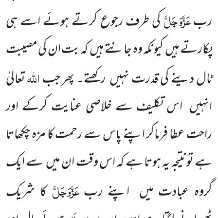
عَزَّوَجَلَّ
رب
کی طرف رجوع کرتے ہوئے اسے ہی
پکارتے ہیں کیونکہ وہ جانتے ہیں کہ بت ان کی مصیبت
اللہ
ٹال دینے کی قدرت نہیں رکھتے۔ پھر جب
تعالیٰ
انہیں اس تکلیف سے خلاصی عنایت کرکے اور
راحت عطا فرماکر اپنے پاس سے رحمت کا مزہ چکھاتا
ہے تونتیجہ یہ ہوتا ہے کہ اس وقت ان میں سے ایک
عَزَّوَجَلَّ
گروہ عبادت میں اپنے رب
کا شریک