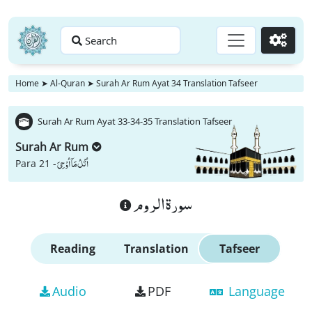
Search
Go
Home
➤
Al-Quran
➤
Surah Ar Rum Ayat 34 Translation Tafseer
Surah Ar Rum Ayat 33-34-35 Translation Tafseer
Surah Ar Rum
اُتْلُ مَاۤ اُوْحِیَ
Para 21 -
سورة الروم
Reading
Translation
Tafseer
Audio
PDF
Language