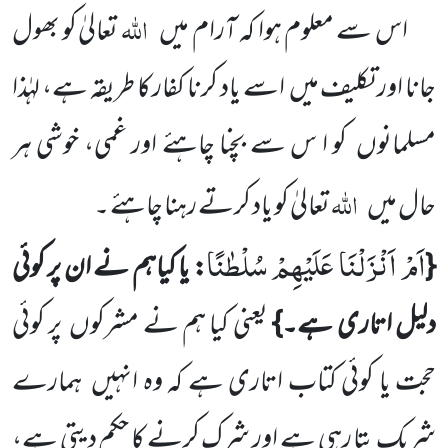
اللہ
اس سے معلوم ہوا کہ آرام میں
تعالیٰ کو بھول
جانا اور تکلیف میں اسے یاد کرنا کفار کا طریقہ ہے، لہٰذا
مسلمانوں کو ا س سے بچنا چاہئے اور غمی، خوشی ہر
اللہ
حال میں
تعالیٰ کو یاد کرتے رہنا چاہئے ۔
اَمْ اَنْزَلْنَا عَلَیْهِمْ سُلْطٰنًا
{
: یا کیاہم نے ان پر کوئی
دلیل اتاری ہے۔}
یعنی کیا ہم نے مشرکوں پر کوئی
حجت یا کوئی کتاب اتاری ہے کہ وہ انہیں ہمارے
شریک بتا رہی ہے اور شرک کرنے کا حکم دیتی ہے،