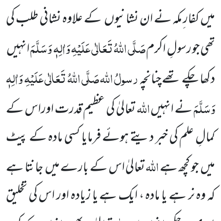
میں کفار ِمکہ نے ان نشانیوں کے علاوہ نشانی طلب کی
صَلَّی اللّٰہُ تَعَالٰی عَلَیْہِ وَاٰلِہٖ وَسَلَّمَ
تھی جو رسولِ اکرم
انہیں
رسولُ اللّٰہ
صَلَّی اللّٰہُ تَعَالٰی عَلَیْہِ وَاٰلِہٖ
دکھا چکے تھے چنانچہ
وَسَلَّمَ
اللّٰہ
نے انہیں
تعالیٰ کی عظیم قدرت اوراس کے
کمالِ علم کی خبر دیتے ہوئے فرمایا کسی مادہ کے پیٹ
اللّٰہ
میں جو کچھ ہے
تعالیٰ اس کے بارے میں جانتا ہے
کہ وہ نر ہے یا مادہ ، ایک ہے یا زیادہ اور اس کی تخلیق