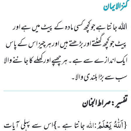
کنزالایمان
اللہ جانتا ہے جو کچھ کسی مادہ کے پیٹ میں ہے اور
پیٹ جو کچھ گھٹتے اور بڑھتے ہیں اور ہر چیز اس کے پاس
ایک اندازے سے ہے۔ ہر چھپے اور کھلے کا جاننے والا
سب سے بڑا بلندی والا۔
تفسیر : ‎صراط الجنان
اَللّٰهُ یَعْلَمُ
{
:اللّٰہ
جانتا ہے ۔}اس سے پہلی آیات