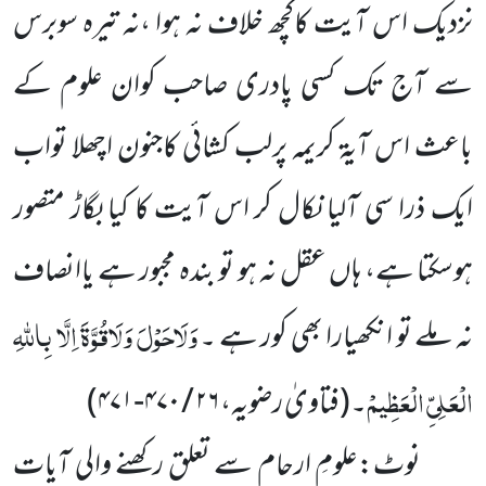
نزدیک اس آیت کاکچھ خلاف نہ ہوا ،نہ تیرہ سوبرس
سے آج تک کسی پادری صاحب کوان علوم کے
باعث اس آیۃ کریمہ پرلب کشائی کاجنون اچھلا تواب
ایک ذرا سی آلیا نکال کر اس آیت کا کیا بگاڑ متصور
ہوسکتا ہے، ہاں عقل نہ ہو تو بندہ مجبور ہے یاانصاف
وَلَاحَوْلَ وَلَاقُوَّۃَ اِلَّا بِاﷲِ
نہ ملے تو انکھیارا بھی کور ہے ۔
الْعَلِیِّ الْعَظِیمْ
۔
(فتاویٰ رضویہ،
۲۶ / ۴۷۰-۴۷۱
)
نوٹ:علومِ ارحام سے تعلق رکھنے والی آیات