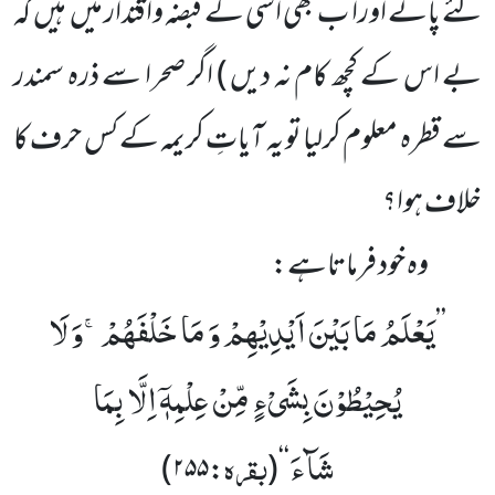
لئے پائے اورا ب بھی اسی کے قبضہ واقتدار میں ہیں کہ
بے اس کے کچھ کام نہ دیں )
اگر صحرا سے ذرہ سمندر
سے قطرہ معلوم کرلیا تو یہ آیاتِ کریمہ کے کس حرف کا
خلاف ہوا؟
وہ خود فرماتاہے:
یَعْلَمُ مَا بَیْنَ اَیْدِیْهِمْ وَ مَا خَلْفَهُمْۚ-وَ لَا
’’
یُحِیْطُوْنَ بِشَیْءٍ مِّنْ عِلْمِهٖۤ اِلَّا بِمَا
شَآءَ
بقرہ
)
۲۵۵
:
(
‘‘