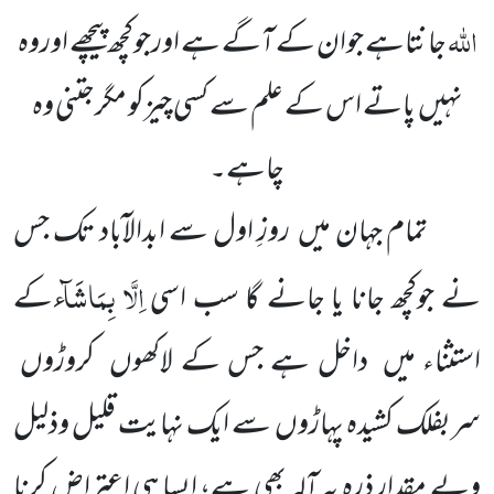
اللّٰہ
جانتاہے جوان کے آگے ہے اورجوکچھ پیچھے اوروہ
نہیں پاتے اس کے علم سے کسی چیزکو مگرجتنی وہ
چاہے۔
تمام جہان میں روزِ اول سے ابدالآباد تک جس
اِلَّا بِمَاشَآء
نے جوکچھ جانا یا جانے گا سب اسی
کے
استثناء میں داخل ہے جس کے لاکھوں کروڑوں
سربفلک کشیدہ پہاڑوں سے ایک نہایت قلیل وذلیل
وبے مقدار ذرہ یہ آلہ بھی ہے، ایسا ہی اعتراض کرنا