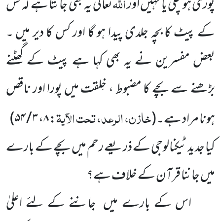
اللّٰہ
پوری ہو چکی یا نہیں اور
تعالیٰ یہ بھی جانتا ہے کہ کس
کے پیٹ کا بچہ جلدی پیدا ہو گا اور کس کا دیر میں ۔
بعض مفسرین نے یہ بھی کہا ہے پیٹ کے گھٹنے
بڑھنے سے بچے کا مضبوط ، خِلقت میں پورا اور ناقص
خازن، الرعد، تحت الآیۃ
ہونا مراد ہے۔
(
:
۸
،
۳ / ۵۴
)
کیا جدید ٹیکنالوجی کے ذریعے رحم میں بچے کے بارے
میں جاننا قرآن کے خلاف ہے؟
اس کے بارے میں جاننے کے لئے اعلیٰ