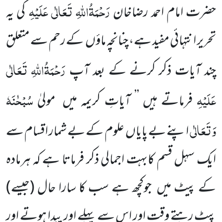
رَحْمَۃُاللّٰہِ تَعَالٰی عَلَیْہِ
حضرت امام احمد رضاخان
کی یہ
تحریر انتہائی مفید ہے، چنانچہ ماؤں کے رحم سے متعلق
رَحْمَۃُاللّٰہِ تَعَالٰی
چند آیات ذکر کرنے کے بعد آپ
عَلَیْہِ
سُبْحٰنَہٗ
فرماتے ہیں ’’ آیاتِ کریمہ میں مولیٰ
وَتَعَالٰی
اپنے بے پایاں علوم کے بے شمار اقسام سے
ایک سہل قسم کابہت اجمالی ذکر فرماتا ہے کہ ہرمادہ
کے پیٹ میں جوکچھ ہے سب کا سارا حال (جیسے)
پیٹ رہتے وقت اور اس سے پہلے اور پیدا ہوتے اور