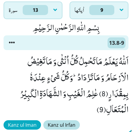
اٰياتها
سورۃ
13
9
بِسْمِ اللّٰهِ الرَّحْمٰنِ الرَّحِیْمِ
13.8-9
اَللّٰهُ یَعْلَمُ مَا تَحْمِلُ كُلُّ اُنْثٰى وَ مَا تَغِیْضُ
الْاَرْحَامُ وَ مَا تَزْدَادُؕ-وَ كُلُّ شَیْءٍ عِنْدَهٗ
بِمِقْدَارٍ(8) عٰلِمُ الْغَیْبِ وَ الشَّهَادَةِ الْكَبِیْرُ
الْمُتَعَالِ(9)
Kanz ul Iman
Kanz ul Irfan