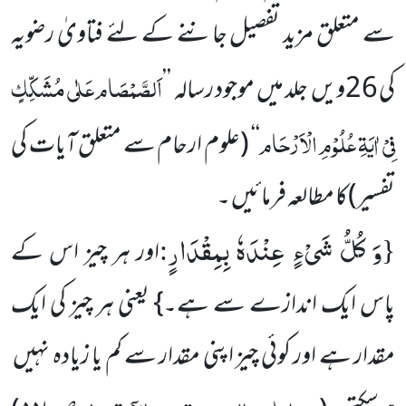
سے متعلق مزید تفصیل جاننے کے لئے فتاویٰ رضویہ
اَلصَّمْصَام عَلٰی مُشَکِّکٍ
کی 26ویں جلد میں موجود رسالہ
’’
فِیْ اٰیَۃِ عُلُوْمِ الْاَرْحَام
‘‘
(علوم ارحام سے متعلق آیات کی
تفسیر)کا مطالعہ فرمائیں ۔
وَ كُلُّ شَیْءٍ عِنْدَهٗ بِمِقْدَارٍ
:
{
اور ہر چیز اس کے
پاس ایک اندازے سے ہے۔} یعنی ہر چیز کی ایک
مقدار ہے اور کوئی چیز اپنی مقدار سے کم یا زیادہ نہیں