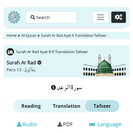
Search
Go
Home
➤
Al-Quran
➤
Surah Ar Rad Ayat 9 Translation Tafseer
Surah Ar Rad Ayat 8-9 Translation Tafseer
Surah Ar Rad
وَ مَاۤ اُبَرِّئُ
Para 13 -
سورة الرعد
Reading
Translation
Tafseer
Audio
PDF
Language