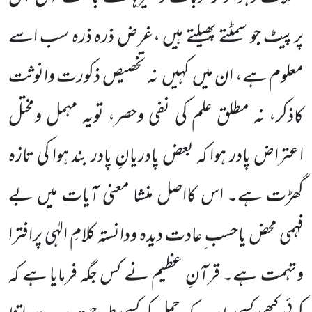
پرپیٹ جو سمٹتے پھیلتے ہیں ،غرض ذرہ ذرہ سب اسے
معلوم ہے، ان میں کہیں نہ تخصیص ذکورت وانوثت
کاذکر، نہ مطلق علم کی نفی وحصر، تویہ مہمل ومختل
اعتراض پادر ہوا کہ بعض پادریانِ پادر بند ہوا کی تازہ
گھڑت ہے۔ اس کااصل منشا معنی آیات میں بے
فہمی محض یاحسب ِعادت دیدہ ودانستہ کلامِ الہٰی پرافترا
وتہمت ہے۔ قرآنِ عظیم نے کس جگہ فرمایا ہے کہ