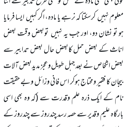
کوئی کبھی کسی مادہ کے حمل کو کسی طرح تدبیر سے اتنا
معلوم نہیں کرسکتا کہ نرہے یا مادہ، اگر کہیں ایسا فرمایا
ہو تو نشان دو، اور جب یہ نہیں توبعض وقت بعض
اناث کے بعض حمل کابعض حال بعض تدابیر سے
بعض اشخاص نے بعد جہل طویل وعجز مدیدبعض آلات
بیجان کا فقیر ومحتاج ہوکر اس فانی وزائل وبے حقیقت
نام کے ایک ذرہ علم وقدرت سے
(کہ وہ بھی اسی
بارگاہ علیم وقدیر سے حصہ رسد چندروز سے چندروز کے