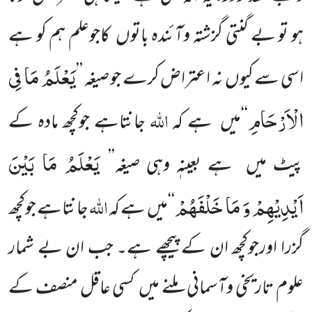
ہو تو بے گنتی گزشتہ وآئندہ باتوں کاجوعلم ہم کو ہے
یَعْلَمُ مَا فِی
اسی سے کیوں نہ اعتراض کرے جو صیغہ ’’
الْاَرْحَامِ
اللّٰہ
‘‘میں ہے کہ
جانتاہے جوکچھ مادہ کے
یَعْلَمُ مَا بَیْنَ
پیٹ میں ہے بعینہٖ وہی صیغہ’’
اَیْدِیْهِمْ وَ مَا خَلْفَهُمْ
اللّٰہ
‘‘میں ہے کہ
جانتاہے جوکچھ
گزرا اورجوکچھ ان کے پیچھے ہے۔ جب ان بے شمار
علوم تاریخی وآسمانی ملنے میں کسی عاقل منصف کے