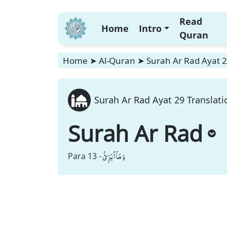
Read
Home
Intro
Quran
Home
➤
Al-Quran
➤
Surah Ar Rad Ayat 2
Surah Ar Rad Ayat 29 Translati
Surah Ar Rad
وَ مَاۤ اُبَرِّئُ
Para 13 -