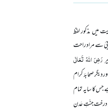
ت میں مذکور لفظ
بیٰ سے مراد راحت
رَضِیَ اللّٰہُ تَعَالٰی
ر
دیگر صحابۂ کرام
جس کا سایہ تمام
 درخت جنّتِ عَدن