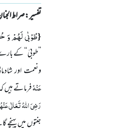
تفسیر : ‎صراط الجنان
طُوْبٰى لَهُمْ وَ ح
{
’’طوبیٰ ‘‘ کے بار
ونعمت اور شادم
عَنْہُ
فرماتے ہیں کہ 
رَضِیَ اللّٰہُ تَعَالٰی عَنْہ
جنتوں میں پہنچے گ