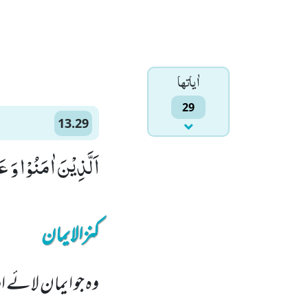
اٰياتها
29
13.29
اَلَّذِیْنَ اٰمَنُوْا وَ
کنزالایمان
وہ جو ایمان لائے ا