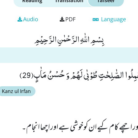
Reading
Translation
Tafseer
Audio
PDF
Language
بِسْمِ اللّٰهِ الرَّحْمٰنِ الرَّحِیْمِ
 عَمِلُوا الصّٰلِحٰتِ طُوْبٰى لَهُمْ وَ حُسْنُ مَاٰبٍ(29)
Kanz ul Irfan
ور اچھے کام کیے ان کو خوشی ہے اور اچھا انجام۔