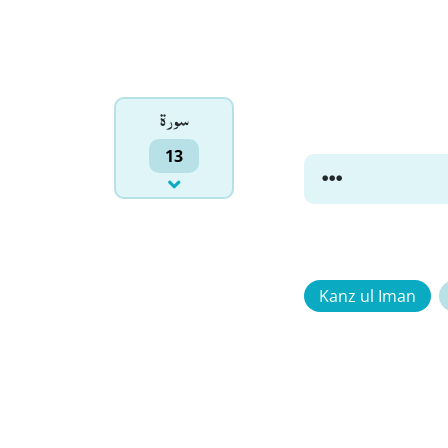
سورۃ
13
Kanz ul Iman