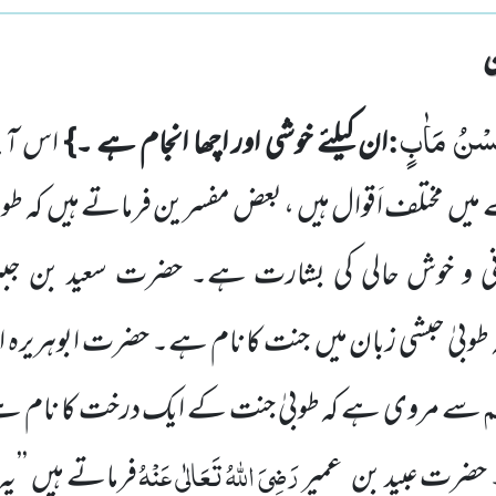
ُسْنُ مَاٰبٍ
:
ان کیلئے خوشی اور اچھا انجام ہے ۔}
اس آی
ے میں مختلف اَقوال ہیں ، بعض مفسرین فرماتے ہیں کہ طو
انی و خوش حالی کی بشارت ہے۔ حضرت سعید بن جبی
طوبیٰ حبشی زبان میں جنت کا نام ہے۔ حضرت ابوہریرہ اور 
ُم
سے مروی ہے کہ طوبیٰ جنت کے ایک درخت کا نام ہے 
رَضِیَ اللّٰہُ تَعَالٰی عَنْہُ
ا۔ حضرت عبید بن
عمیر
فرماتے ہیں ’’یہ