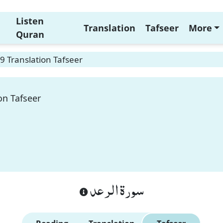
Listen
Translation
Tafseer
More
Quran
9 Translation Tafseer
on Tafseer
سورة الرعد