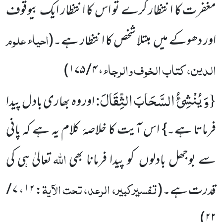
مغفرت کا انتظار کرے تو اس کا انتظار ایک بیوقوف
احیاء علوم
اور دھوکے میں مبتلا شخص کا انتظار ہے۔
(
الدین، کتاب الخوف والرجاء
)
۴ / ۱۷۵
،
وَ یُنْشِئُ السَّحَابَ الثِّقَالَ
:
{
اور وہ بھاری بادل پیدا
فرماتا ہے۔} اس آیت کا خلاصۂ
کلام یہ ہے کہ پانی
اللّٰہ
سے بوجھل بادلوں کو پیدا فرمانا بھی
تعالیٰ ہی کی
تفسیرکبیر، الرعد، تحت الآیۃ
قدرت ہے۔
(
:
۱۲
،
۷ /
)
۲۲