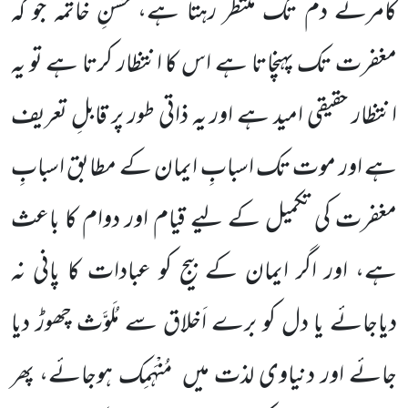
کامرتے دم تک منتظر رہتا ہے، حسنِ خاتمہ جو کہ
مغفرت تک پہنچاتا ہے اس کا انتظار کرتا ہے تو یہ
انتظار حقیقی امید ہے اور یہ ذاتی طور پر قابلِ تعریف
ہے اور موت تک اسبابِ ایمان کے مطابق اسبابِ
مغفرت کی تکمیل کے لیے قیام اور دوام کا باعث
ہے، اور اگر ایمان کے بیج کو عبادات کا پانی نہ
دیاجائے یا دل کو برے اَخلاق سے مُلَوَّث چھوڑ دیا
جائے اور دنیاوی لذت میں مُنْہَمِک ہوجائے، پھر