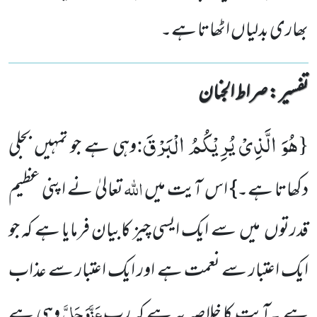
بھاری بدلیاں اٹھاتا ہے۔
تفسیر : ‎صراط الجنان
هُوَ الَّذِیْ یُرِیْكُمُ الْبَرْقَ
:
{
وہی ہے جو تمہیں بجلی
اللّٰہ
دکھاتا ہے۔} اس آیت میں
تعالیٰ نے اپنی عظیم
قدرتوں میں سے ایک ایسی چیز کابیان فرمایا ہے کہ جو
ایک اعتبار سے نعمت ہے اور ایک اعتبار سے عذاب
عَزَّوَجَلَّ
ہے ۔آیت کا خلاصہ یہ ہے کہ رب
وہی ہے