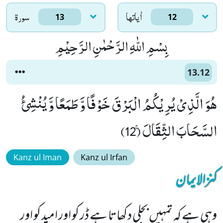
اٰياتها
سورۃ
13
12
بِسْمِ اللّٰهِ الرَّحْمٰنِ الرَّحِیْمِ
13.12
هُوَ الَّذِیْ یُرِیْكُمُ الْبَرْقَ خَوْفًا وَّ طَمَعًا وَّ یُنْشِئُ
السَّحَابَ الثِّقَالَۚ (12)
Kanz ul Iman
Kanz ul Irfan
کنزالایمان
وہی ہے کہ تمہیں بجلی دکھاتا ہے ڈر کو اور امید کو اور