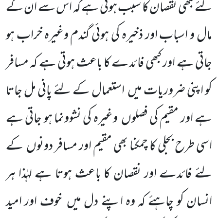
لئے کبھی نقصان کا سبب ہوتی ہے کہ اس سے ان کے
مال و اسباب اور ذخیرہ کی ہوئی گندم وغیرہ خراب ہو
جاتی ہے اور کبھی فائدے کا باعث ہوتی ہے کہ مسافر
کو اپنی ضروریات میں استعمال کے لئے پانی مل جاتا
ہے اور مقیم کی فصلوں وغیرہ کی نشوونما ہو جاتی ہے
اسی طرح بجلی کا چمکنا بھی مقیم اور مسافر دونوں کے
لئے فائدے اور نقصان کا باعث ہوتا ہے لہٰذا ہر
انسان کو چاہئے کہ وہ اپنے دل میں خوف اور امید