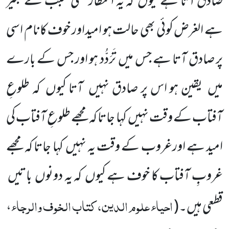
صادق آتا ہے کیوں کہ یہ انتظار کسی سبب کے بغیر
ہے الغرض کوئی بھی حالت ہو امیداور خوف کانام اسی
پر صادق آتا ہے جس میں تَرَدُّد ہو اور جس کے بارے
میں یقین ہو اس پر صادق نہیں آتا کیوں کہ طلوعِ
آفتاب کے وقت نہیں کہا جاتا کہ مجھے طلوعِ آفتاب کی
امید ہے اورغروب کے وقت یہ نہیں کہا جاتا کہ مجھے
غروبِ آفتاب کا خوف ہے کیوں کہ یہ دونوں باتیں
احیاء علوم الدین، کتاب الخوف والرجاء
قطعی ہیں۔
(
،