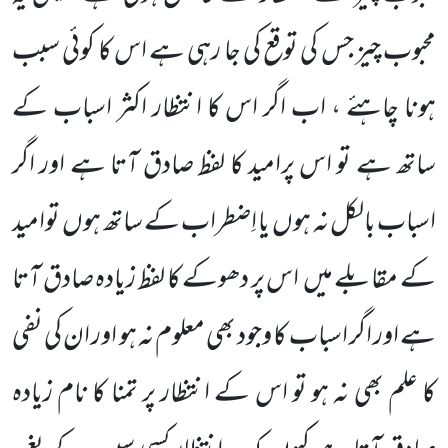
محبوب چیز جس کی توقع کی جا رہی ہے اس کا کوئی سبب
ہونا چاہئے ، اب اگر اس کا انتظار اکثر اسباب کے
ساتھ ہے تو اس پرامید کا لفظ صادق آتا ہے اور اگر
اسباب بالکل نہ ہوں یا اِضطراب کے ساتھ ہوں توامید
کے مقابلے میں اس پر دھوکے کا لفظ زیادہ صادق آتا
ہے اور اگر اسباب کا وجود بھی معلوم نہ ہو اور ان کی نفی
کا علم بھی نہ ہو تو اس کے انتظار پر تمنا کا نام زیادہ