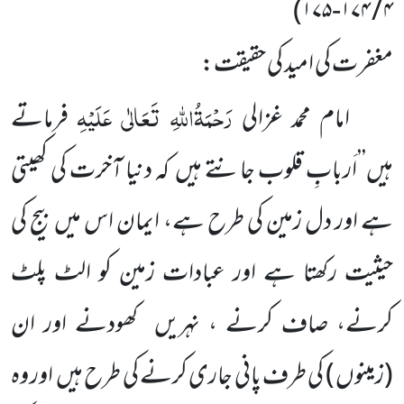
)
۴ / ۱۷۴-۱۷۵
مغفرت کی امید کی حقیقت:
رَحْمَۃُاللّٰہِ تَعَالٰی عَلَیْہِ
امام محمد غزالی
فرماتے
ہیں’’اَربابِ قلوب جانتے ہیں کہ دنیا آخرت کی کھیتی
ہے اور دل زمین کی طرح ہے، ایمان اس میں بیج کی
حیثیت رکھتا ہے اور عبادات زمین کو الٹ پلٹ
کرنے، صاف کرنے ، نہریں کھودنے اور ان
(زمینوں ) کی طرف پانی جاری کرنے کی طرح ہیں اور وہ