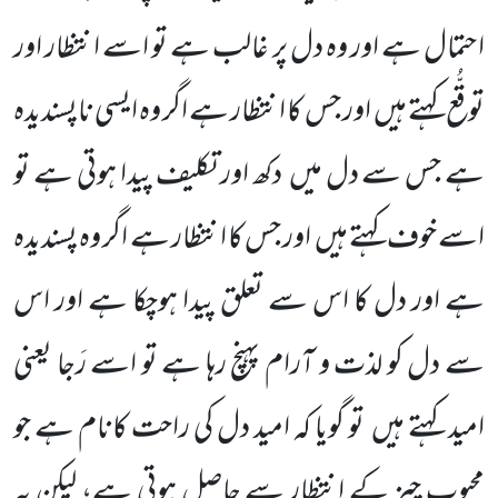
احتمال ہے اور وہ دل پر غالب ہے تو اسے انتظار اور
توقُّع کہتے ہیں اور جس کا انتظار ہے اگر وہ ایسی ناپسندیدہ
ہے جس سے دل میں دکھ اور تکلیف پیدا ہوتی ہے تو
اسے خوف کہتے ہیں اور جس کا انتظار ہے اگر وہ پسندیدہ
ہے اور دل کا اس سے تعلق پیدا ہوچکا ہے اور اس
سے دل کو لذت و آرام پہنچ رہا ہے تو اسے رَجا یعنی
امید کہتے ہیں تو گویا کہ امید دل کی راحت کانام ہے جو
محبوب چیز کے انتظار سے حاصل ہوتی ہے، لیکن یہ