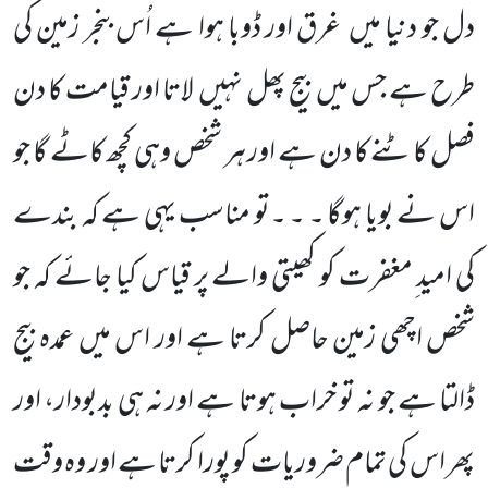
دل جو دنیا میں غرق اور ڈوبا ہوا ہے اُس بنجر زمین کی
طرح ہے جس میں بیج پھل نہیں لاتا اور قیامت کا دن
فصل کاٹنے کا دن ہے اور ہر شخص وہی کچھ کاٹے گا جو
اس نے بویا ہوگا ۔ ۔ ۔تو مناسب یہی ہے کہ بندے
کی امید ِمغفرت کو کھیتی والے پر قیاس کیا جائے کہ جو
شخص اچھی زمین حاصل کرتا ہے اور اس میں عمدہ بیج
ڈالتا ہے جو نہ تو خراب ہوتا ہے اور نہ ہی بدبودار، اور
پھر اس کی تمام ضروریات کو پورا کرتا ہے اور وہ وقت