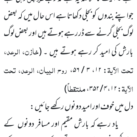
جواپنے بندوں کو بجلی دکھاتا ہے اس حال میں کہ بعض
لوگ بجلی گرنے سے ڈر رہے ہوتے ہیں اور بعض لوگ
خازن، الرعد،
بارش کی امید کر رہے ہوتے ہیں ۔
(
تحت الآیۃ
روح البیان، الرعد، تحت
،
۳ / ۵۶
،
۱۲
:
الآیۃ
ملتقطاً
)
،
۴ / ۳۵۲
،
۱۲
:
دل میں خوف اور امید دونوں رکھے جائیں :
یاد رہے کہ بارش مقیم اور مسافر دونوں کے