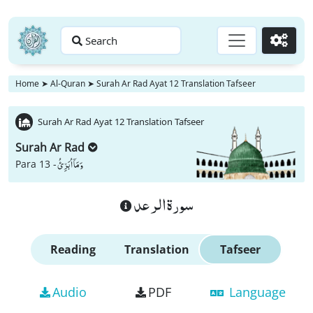
Search
Go
Home
➤
Al-Quran
➤
Surah Ar Rad Ayat 12 Translation Tafseer
Surah Ar Rad Ayat 12 Translation Tafseer
Surah Ar Rad
وَ مَاۤ اُبَرِّئُ
Para 13 -
سورة الرعد
Reading
Translation
Tafseer
Audio
PDF
Language