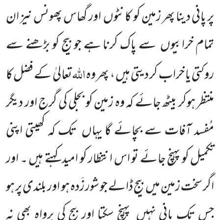
پر پانی دینا پھر زمین کو کانٹوں اور گھاس پھونس نیز ان
تمام خرابیوں سے پاک کرنا ہے جو بیج کو بڑھنے سے
اللّٰہ
روکتی یا خراب کر دیتی ہیں ، پھر وہ
تعالیٰ کے فضل کا
منتظر ہوکر بیٹھ جائے کہ وہ زمین کو بجلی کی گرج اور دیگر
مُفسد آفات سے بچائے گا یہاں تک کہ کھیتی اپنی
تکمیل کو پہنچ جائے تو اس انتظار کو امید کہتے ہیں ۔ اور
اگر سخت زمین میں بیج ڈالے جو شور زَدہ ہو اور بلندی پر ہو
جس تک پانی نہیں پہنچ سکتا اور بیج کی پرواہ بھی نہ