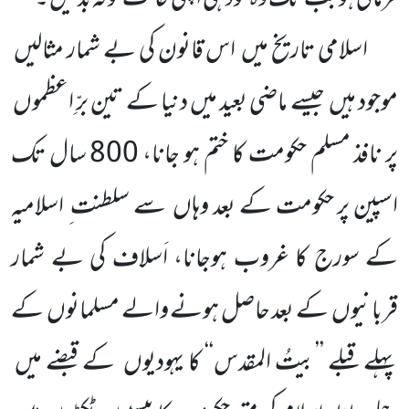
اسلامی تاریخ میں اس قانون کی بے شمار مثالیں
موجود ہیں جیسے ماضی بعید میں دنیا کے تین برِّ اعظموں
پر نافذ مسلم حکومت کا ختم ہو جانا، 800 سال تک
اسپین پر حکومت کے بعد وہاں سے سلطنت ِ اسلامیہ
کے سورج کا غروب ہوجانا، اَسلاف کی بے شمار
قربانیوں کے بعد حاصل ہونے والے مسلمانوں کے
پہلے قبلے ’’بیتُ المقدس‘‘ کا یہودیوں کے قبضے میں