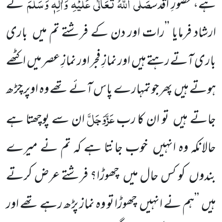
صَلَّی اللّٰہُ تَعَالٰی عَلَیْہِ وَاٰلِہٖ وَسَلَّمَ
ہے، حضورِ اقدس
نے
ارشاد فرمایا ’’رات اور دن کے فرشتے تم میں باری
باری آتے رہتے ہیں اور نمازِ فجر اور نمازِ عصر میں اکٹھے
ہوتے ہیں پھر جو تمہارے پاس آئے تھے وہ اوپر چڑھ
عَزَّوَجَلَّ
جاتے ہیں تو ان کا رب
ان سے پوچھتا ہے
حالانکہ وہ انہیں خوب جانتا ہے کہ تم نے میرے
بندوں کو کس حال میں چھوڑا؟ فرشتے عرض کرتے
ہیں ’’ہم نے انہیں چھوڑا تو وہ نماز پڑھ رہے تھے اور