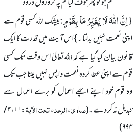
تم ہو تو پھر خوف کیا تم پہ کروڑوں درود
اِنَّ اللّٰهَ لَا یُغَیِّرُ مَا بِقَوْمٍ
{
:
اللّٰہ
بیشک
کسی قوم سے
اپنی نعمت نہیں بدلتا ۔}اس آیت میں قدرت کا ایک
اللّٰہ
قانون بیان کیا گیا ہے کہ
تعالیٰ اس وقت تک کسی
قوم سے اپنی عطا کردہ نعمت واپس نہیں لیتا جب تک
وہ قوم خود اپنے اچھے اعمال کو برے اعمال سے
صاوی، الرعد، تحت الآیۃ
تبدیل نہ کر دے۔
(
:
۱۱
،
۳ /
)
۹۹۴