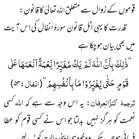
اللّٰہ
قوموں کے زوال سے متعلق
تعالیٰ کا قانون:
قدرت کا یہی اٹل قانون سورۂ اَنفال کی اس آیت
میں بھی بیان ہو چکا ہے
ذٰلِكَ بِاَنَّ اللّٰهَ لَمْ یَكُ مُغَیِّرًا نِّعْمَةً اَنْعَمَهَا عَلٰى
’’
قَوْمٍ حَتّٰى یُغَیِّرُوْا مَا بِاَنْفُسِهِمْ
انفال
)
۵۳
:
(
‘‘
ترجمۂ
کنزُالعِرفان
اللّٰہ
: یہ اس وجہ سے ہے کہ
کسی
نعمت کو ہرگز نہیں بدلتا جو اس نے کسی قوم کو عطا
فرمائی ہو جب تک وہ خود ہی اپنی حالت کو نہ بدلیں ۔