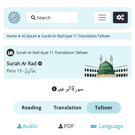
Search
Go
Home
➤
Al-Quran
➤
Surah Ar Rad Ayat 11 Translation Tafseer
Surah Ar Rad Ayat 11 Translation Tafseer
Surah Ar Rad
وَ مَاۤ اُبَرِّئُ
Para 13 -
سورة الرعد
Reading
Translation
Tafseer
Audio
PDF
Language