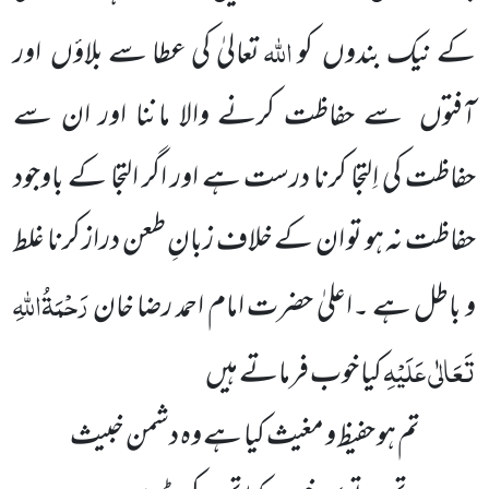
اللّٰہ
کے نیک بندوں کو
تعالیٰ کی عطا سے بلاؤں اور
آفتوں سے حفاظت کرنے والا ماننا اور ان سے
حفاظت کی اِلتجا کرنا درست ہے اور اگر التجا کے باوجود
حفاظت نہ ہو تو ان کے خلاف زبانِ طعن دراز کرنا غلط
رَحْمَۃُاللّٰہِ
و باطل ہے ۔اعلیٰ حضرت امام احمد رضا خان
تَعَالٰی عَلَیْہِ
کیا خوب فرماتے ہیں
تم ہو حفیظ و مغیث کیا ہے وہ دشمن خبیث