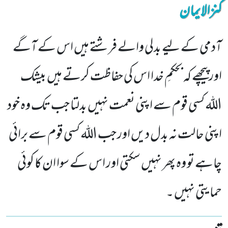
کنزالایمان
آدمی کے لیے بدلی والے فرشتے ہیں اس کے آگے
اورپیچھے کہ بحکمِ خدا اس کی حفاظت کرتے ہیں بیشک
اللہ کسی قوم سے اپنی نعمت نہیں بدلتا جب تک وہ خود
اپنی حالت نہ بدل دیں اور جب اللہ کسی قوم سے برائی
چاہے تو وہ پھر نہیں سکتی اور اس کے سوا ان کا کوئی
حمایتی نہیں ۔