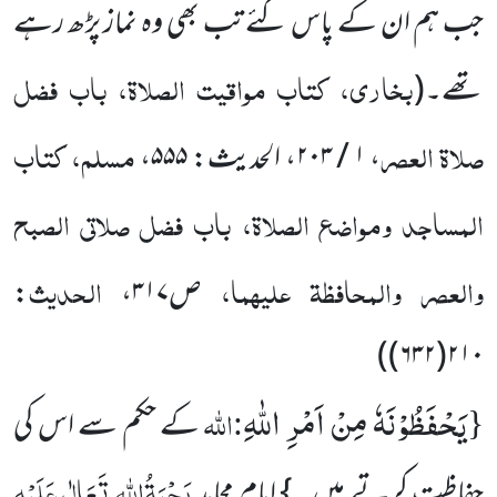
جب ہم ان کے پاس گئے تب بھی وہ نماز پڑھ رہے
بخاری، کتاب مواقیت الصلاۃ، باب فضل
تھے۔
(
صلاۃ العصر
مسلم، کتاب
،
۱ / ۲۰۳
، الحدیث:
۵۵۵
،
المساجد ومواضع الصلاۃ، باب فضل صلاتی الصبح
والعصر والمحافظۃ علیہما،
الحدیث
ص
۳۱۷
،
:
)
۲۱۰(۶۳۲)
یَحْفَظُوْنَهٗ مِنْ اَمْرِ اللّٰهِ
{
:اللّٰہ
کے حکم سے اس کی
رَحْمَۃُاللّٰہِ تَعَالٰی عَلَیْہِ
حفاظت کرتے ہیں ۔} امام مجاہد