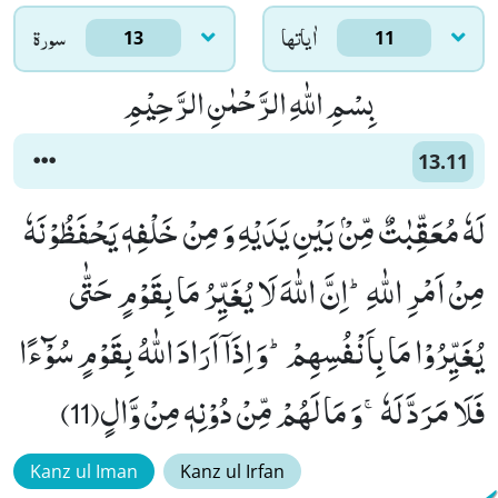
اٰياتها
سورۃ
13
11
بِسْمِ اللّٰهِ الرَّحْمٰنِ الرَّحِیْمِ
13.11
لَهٗ مُعَقِّبٰتٌ مِّنْۢ بَیْنِ یَدَیْهِ وَ مِنْ خَلْفِهٖ یَحْفَظُوْنَهٗ
مِنْ اَمْرِ اللّٰهِؕ-اِنَّ اللّٰهَ لَا یُغَیِّرُ مَا بِقَوْمٍ حَتّٰى
یُغَیِّرُوْا مَا بِاَنْفُسِهِمْؕ-وَ اِذَاۤ اَرَادَ اللّٰهُ بِقَوْمٍ سُوْٓءًا
فَلَا مَرَدَّ لَهٗۚ-وَ مَا لَهُمْ مِّنْ دُوْنِهٖ مِنْ وَّالٍ(11)
Kanz ul Iman
Kanz ul Irfan