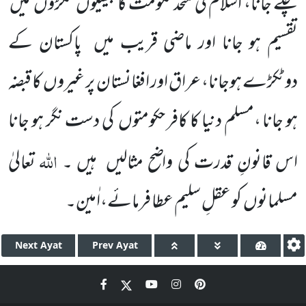
چلے جانا، اسلام کی متحد حکومت کا بیسیوں ٹکڑوں میں
تقسیم ہو جانا اور ماضی قریب میں پاکستان کے
دوٹکڑے ہوجانا، عراق اور افغانستان پر غیروں کا قبضہ
ہو جانا ،مسلم دنیا کا کافر حکومتوں کی دست نگر ہو جانا
اللّٰہ
اس قانونِ قدرت کی واضح مثالیں ہیں ۔
تعالیٰ
مسلمانوں کو عقلِ سلیم عطا فرمائے،اٰمین۔
Next
Ayat
Prev
Ayat