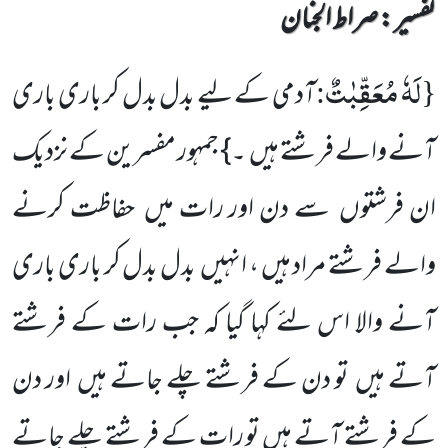
تفسیر : ‎صراط الجنان
لَهٗ مُعَقِّبٰتٌ
:
{
آدمی کے لیے بدل بدل کر باری باری
آنے والے فرشتے ہیں ۔} جمہور مفسرین کے نزدیک
ان فرشتوں سے دن اور رات میں حفاظت کرنے
والے فرشتے مراد ہیں ، انہیں بدل بدل کر باری باری
آنے والا اس لئے کہا گیا کہ جب رات کے فرشتے
آتے ہیں تو دن کے فرشتے چلے جاتے ہیں اور دن
کے فرشتے آتے ہیں تو رات کے فرشتے چلے جاتے