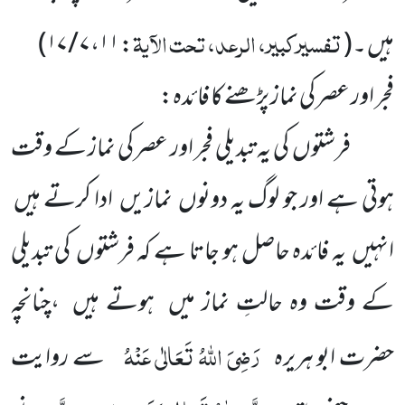
تفسیرکبیر، الرعد، تحت الآیۃ
ہیں ۔(
:
۱۱
،
۷ / ۱۷
)
فجر اور عصر کی نماز پڑھنے کا فائدہ:
فرشتوں کی یہ تبدیلی فجر اور عصر کی نماز کے وقت
ہوتی ہے اور جو لوگ یہ دونوں نمازیں ادا کرتے ہیں
انہیں یہ فائدہ حاصل ہو جاتا ہے کہ فرشتوں کی تبدیلی
کے وقت وہ حالتِ نماز میں ہوتے ہیں ،چنانچہ
رَضِیَ اللّٰہُ تَعَالٰی عَنْہُ
حضرت ابو ہریرہ
سے روایت