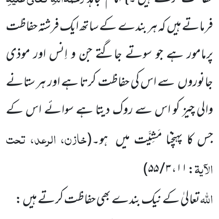
فرماتے ہیں کہ ہر بندے کے ساتھ ایک فرشتہ حفاظت
پرمامور ہے جو سوتے جاگتے جن و اِنس اور موذی
جانوروں سے اس کی حفاظت کرتا ہے اور ہر ستانے
والی چیز کو اس سے روک دیتا ہے سوائے اس کے
خازن، الرعد، تحت
جس کا پہنچنا مَشِیَّت میں ہو۔
(
الآیۃ
)
۳ / ۵۵
،
۱۱
:
اللّٰہ
تعالیٰ کے نیک بندے بھی حفاظت کرتے ہیں :