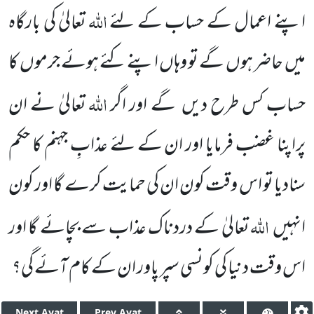
اللّٰہ
اپنے اعمال کے حساب کے لئے
تعالیٰ کی بارگاہ
میں
حاضر ہوں
گے تو وہاں اپنے کئے ہوئے جرموں
کا
اللّٰہ
حساب کس
طرح دیں
گے اور اگر
تعالیٰ نے ان
پر
اپنا غضب فرمایا اور ان کے لئے عذابِ جہنم کا حکم
سنادیا تو اس وقت کون ان کی حمایت کرے گا اور کون
اللّٰہ
انہیں
تعالیٰ کے دردناک عذاب سے بچائے گا اور
اس وقت دنیا کی کونسی سپر پاور ان کے کام آئے گی؟
Next
Ayat
Prev
Ayat