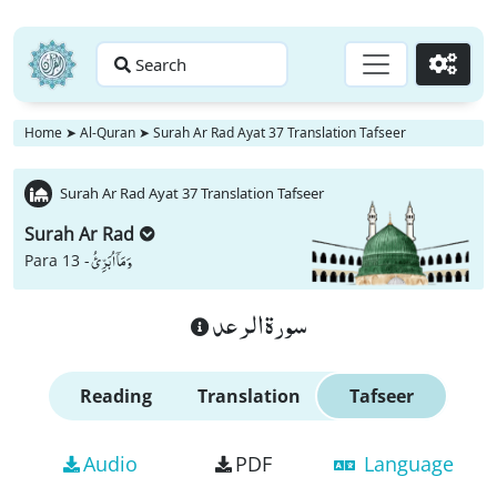
Search
Go
Home
➤
Al-Quran
➤
Surah Ar Rad Ayat 37 Translation Tafseer
Surah Ar Rad Ayat 37 Translation Tafseer
Surah Ar Rad
وَ مَاۤ اُبَرِّئُ
Para 13 -
سورة الرعد
Reading
Translation
Tafseer
Audio
PDF
Language