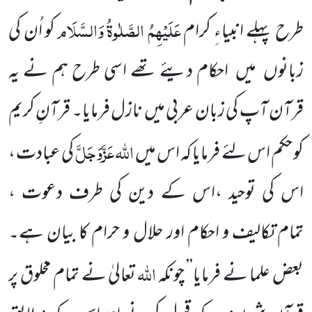
عَلَیْہِمُ الصَّلٰوۃُ وَالسَّلَام
طرح پہلے
انبیاءِ کرام
کو اُن کی
زبانوں
میں
احکام دیئے تھے اسی طرح ہم نے یہ
قرآن آپ کی زبان عربی میں
نازل فرمایا۔ قرآنِ کریم
اللّٰہ
عَزَّوَجَلَّ
کو حکم اس لئے فرمایا کہ اس میں
کی عبادت ،
اس کی توحید ،اس کے دین کی طرف
دعوت ،
تمام
تکالیف و احکام اور حلال و حرام کا بیان ہے۔
اللّٰہ
بعض علما نے فرمایا’’ چونکہ
تعالیٰ نے تمام مخلوق پر