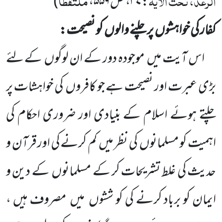
الرعد، تحت الآیۃ
ملتقطاً
:
۳۷
، ص
۵۵۹
،
)
کفار کی خواہشوں
پر چلنے والوں
کو نصیحت:
اس آیت میں
موجودہ دور کے ان لوگوں
کے لئے
بڑی عبرت اور نصیحت ہے جو کافروں
کی خواہشات پر
چلتے
ہوئے اسلام کے بنیادی اور ضروری احکام کی
اہمیت کو مسلمانوں
کی نظر میں
کم کرنے کی اور قرآن و
حدیث کی غلط تشریحات
کر کے مسلمانوں
کے دین و
ایمان کو برباد کرنے کی کو ششوں
میں
مصروف ہیں ،