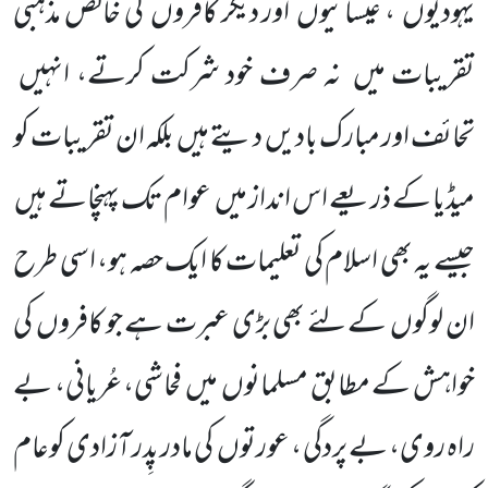
یہودیوں
، عیسائیوں
اور دیگر کافروں
کی خالص مذہبی
تقریبات میں
نہ صرف خود شرکت کرتے، انہیں
تحائف اور مبارک بادیں
دیتے ہیں
بلکہ ان تقریبات کو
میڈیا کے ذریعے اس انداز میں
عوام تک پہنچاتے ہیں
جیسے یہ بھی اسلام کی تعلیمات کا ایک حصہ ہو، اسی طرح
ان لوگوں
کے لئے بھی بڑی عبرت ہے جو کافروں
کی
خواہش کے مطابق مسلمانوں
میں
فحاشی، عُریانی، بے
راہ روی، بے پردگی ، عورتوں
کی مادر پِدر آزادی کوعام