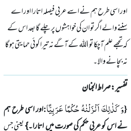
اور اسی طرح ہم نے اسے عربی فیصلہ اتارا اور اے
سننے والے اگر تو ان کی خواہشوں پر چلے گا بعد اس کے
کہ تجھے علم آچکا تو اللہ کے آگے نہ تیرا کوئی حمایتی ہوگا
نہ بچانے والا۔
تفسیر : ‎صراط الجنان
وَ كَذٰلِكَ اَنْزَلْنٰهُ حُكْمًا عَرَبِیًّا
:
{
اور اسی طرح ہم
نے اس کو عربی حکم کی صورت میں
اتارا۔}
یعنی جس