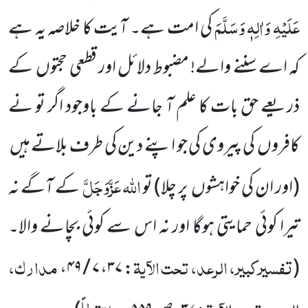
عَلَیْہِ وَاٰلِہٖ وَسَلَّمَ
کی امت ہے۔ آیت کا خلاصہ یہ ہے
کہ اے سننے والے! مضبوط دلائل اور قطعی حجتوں
کے
ذریعے حق بات کا علم آ جانے کے باوجود اگر تو نے
کافروں
کی پیروی کی جو اپنے دین کی طرف بلاتے ہیں
اللّٰہ
عَزَّوَجَلَّ
(اور ان کی خواہشوں
پر چلا)
تو
کے آگے نہ
تیرا کوئی حمایتی ہوگا اور نہ اس سے کوئی بچانے والا۔
تفسیرکبیر، الرعد، تحت الآیۃ
مدارک،
،
۷ / ۴۹
،
۳۷
:
(