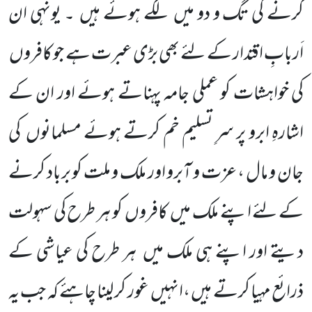
کرنے کی تگ و دو میں
لگے ہوئے ہیں
۔ یونہی ان
اَربابِ اقتدار کے لئے بھی بڑی عبرت ہے جو کافروں
کی خواہشات کو عملی جامہ پہناتے ہوئے اور ان کے
اشارہِ ابرو پر سرِ تسلیم خم کرتے ہوئے مسلمانوں
کی
جان و مال ، عزت
و آبرو اور ملک و ملت کو برباد کرنے
کے لئے اپنے ملک میں
کافروں
کو ہر طرح کی سہولت
دیتے اور اپنے ہی ملک میں
ہر طرح
کی عیاشی کے
ذرائع مہیا کرتے ہیں ،انہیں
غور کر لینا چاہئے کہ جب یہ