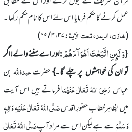
قرآن شریف کے قبول کرنے اور اس کے مطابق
عمل کرنے کا حکم فرمایا اس لئے اس کا نام حکم رکھا ۔
خازن، الرعد، تحت الآیۃ
)
۳ / ۶۹
،
۳۷
:
(
وَ لَىٕنِ اتَّبَعْتَ اَهْوَآءَهُمْ
:
{
اور اے سننے والے! اگر
عبداللّٰہ
تو ان کی خواہشوں
پر چلے گا۔}
حضرت
بن
رَضِیَ اللّٰہُ تَعَالٰی عَنْہُمَا
عباس
فرماتے ہیں
اس آیت
صَلَّی اللّٰہُ تَعَالٰی عَلَیْہِ وَاٰلِہٖ
میں
بظاہرخطاب حضورِ اقدس
وَسَلَّمَ
صَلَّی اللّٰہُ تَعَالٰی
سے ہے لیکن اس سے مراد آپ