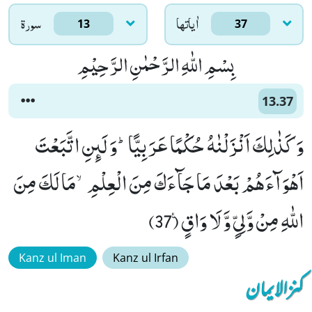
اٰياتها
سورۃ
13
37
بِسْمِ اللّٰهِ الرَّحْمٰنِ الرَّحِیْمِ
13.37
وَ كَذٰلِكَ اَنْزَلْنٰهُ حُكْمًا عَرَبِیًّاؕ-وَ لَىٕنِ اتَّبَعْتَ
اَهْوَآءَهُمْ بَعْدَ مَا جَآءَكَ مِنَ الْعِلْمِۙ-مَا لَكَ مِنَ
اللّٰهِ مِنْ وَّلِیٍّ وَّ لَا وَاقٍ۠ (37)
Kanz ul Iman
Kanz ul Irfan
کنزالایمان