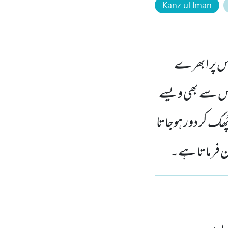
Kanz ul Iman
 اس پر ابھرے
 اس سے بھی ویسے
ُھک کر دور ہوجاتا
ن فرماتا ہے۔