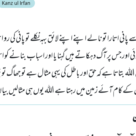
Kanz ul Irfan
ی اتارا تو نالے اپنے اپنے لائق بہہ نکلے تو پانی کی رو
ئی اور جس پر آگ دہکاتے ہیں گہنا یا اور اسباب بنانے کو
اللہ بتاتا ہے کہ حق اور باطل کی یہی مثال ہے تو جھاگ تو پ
ں کے کام آئے زمین میں رہتا ہے اللہ یوں ہی مثالیں بیا