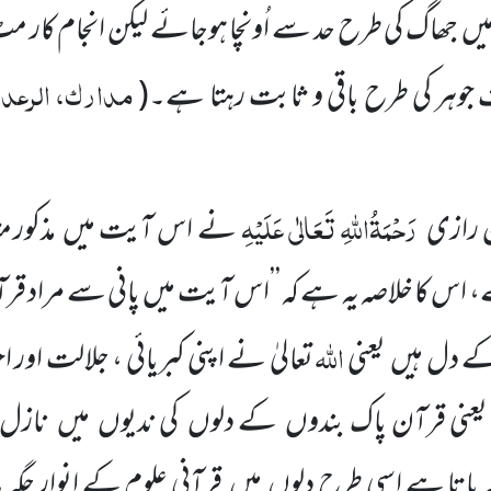
یں
جھاگ کی طرح حد سے اُونچا ہوجائے لیکن انجام کار م
مدارک، الرعد، 
جوہر کی طرح باقی و ثابت رہتا ہے۔
(
رَحْمَۃُاللّٰہِ تَعَالٰی عَلَیْہِ
ین رازی
نے اس آیت میں
مذکور 
ے، اس
کا خلاصہ یہ ہے کہ ’’اس آیت میں
پانی سے مراد قرا
اللّٰہ
ے دل ہیں
یعنی
تعالیٰ نے اپنی
کبریائی ، جلالت اور
عنی قرآن پاک بندوں
کے دلوں
کی ندیوں
میں
نازل ف
گہ پاتا ہے اسی طرح دلوں
میں
قرآنی علوم کے انوار جگہ