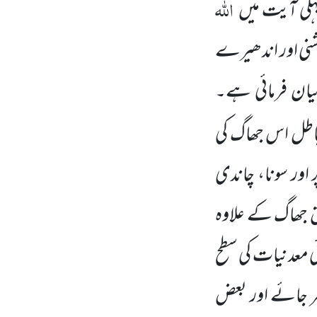
اللّٰہ
ی آیت میں
روشنی اور اندھیرے
بیان فرمائی ہے۔
باطل اس جھاگ کی
ر اور سونا، چاندی
حق جھاگ
کے علاوہ
ئی معدنیات کی سطح
بھر جائے اور بعض