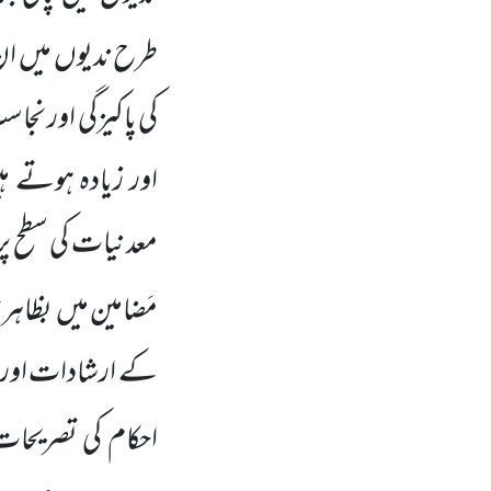
طرح ندیوں
میں
ان
کی پاکیزگی اور نجا
اور زیادہ ہوتے ہ
معدنیات کی سطح پر
مَضامین میں
بظاہر 
کے ارشادات اور 
احکام کی تصریحات