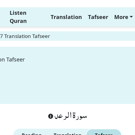
Listen
Translation
Tafseer
More
Quran
7 Translation Tafseer
on Tafseer
سورة الرعد