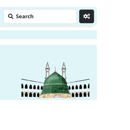
Search
Go