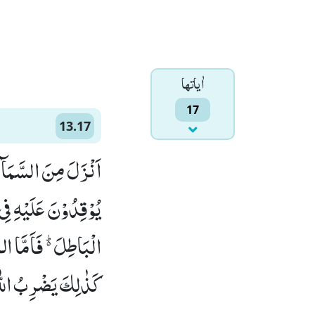
اٰياتها
17
13.17
اَنْزَلَ مِنَ السَّمَآءِ
یُوْقِدُوْنَ عَلَیْهِ فِی
الْبَاطِلَ ﱟ فَاَمَّا ا
كَذٰلِكَ یَضْرِبُ اللّٰهُ