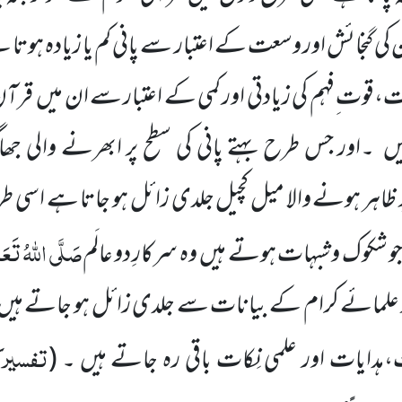
 کی گنجائش اور وسعت کے اعتبار سے پانی کم یا زیادہ ہوتا
ست،قوت ِفہم کی زیادتی اور
کمی کے اعتبار سے ان میں
قرآن
یں
۔اور جس طرح بہتے پانی کی سطح پر ابھرنے والی جھ
 ظاہر ہونے والا میل کچیل جلدی زائل ہو جاتا ہے اسی ط
صَلَّی اللّٰہُ تَعَا
جو شکوک و شبہات ہوتے ہیں
وہ سرکارِ دو عالَم
علمائے کرام کے بیانات سے جلدی زائل ہو جاتے ہیں
تفسیرک
،ہدایات اور علمی نِکات باقی رہ جاتے ہیں ۔
(