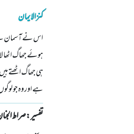
کنزالایمان
اس نے آسمان سے پان
ہوئے جھاگ اٹھا لا
ہی جھاگ اٹھتے ہیں 
ہے اور وہ جو لوگو
تفسیر : ‎صراط الجنان