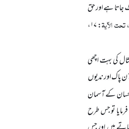
ٹ جاتا ہے اور حق
تحت الآیۃ
،
۱۷
:
مثال کی بہت اچھی
ٓن پاک اور ندیوں
 احسان کے آسمان
رمایا تو جس
طرح
 پاتے ہیں
اور جس