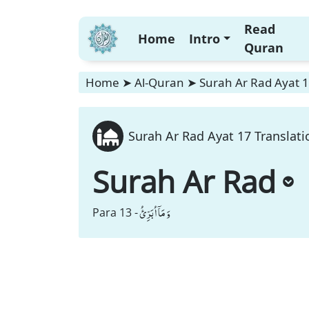
Read
Home
Intro
Quran
Home
➤
Al-Quran
➤
Surah Ar Rad Ayat 1
Surah Ar Rad Ayat 17 Translati
Surah Ar Rad
وَ مَاۤ اُبَرِّئُ
Para 13 -