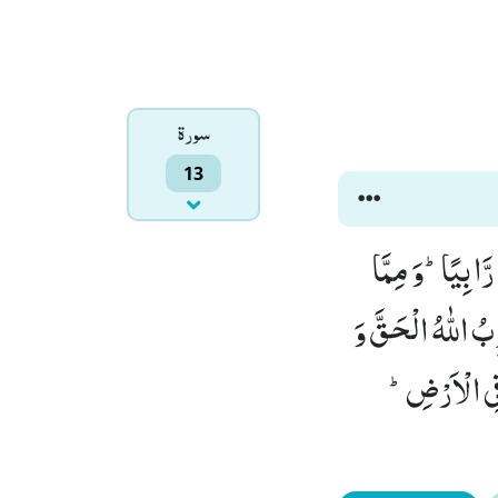
سورۃ
13
َابِیًاؕ-وَ مِمَّا
بُ اللّٰهُ الْحَقَّ وَ
فِی الْاَرْضِؕ-