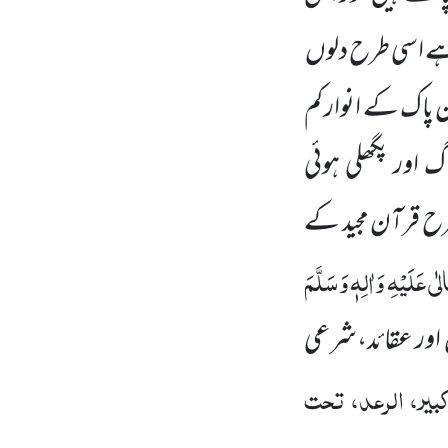
 ہے اسی طرح دلوں
 پاک کے انوار کم
اگ
اور پگھلی ہوئی
رح قرآن مجید کے
لٰی عَلَیْہِ وَاٰلِہٖ وَسَلَّمَ
اور عقائد،شرعی
بیر، الرعد، تحت