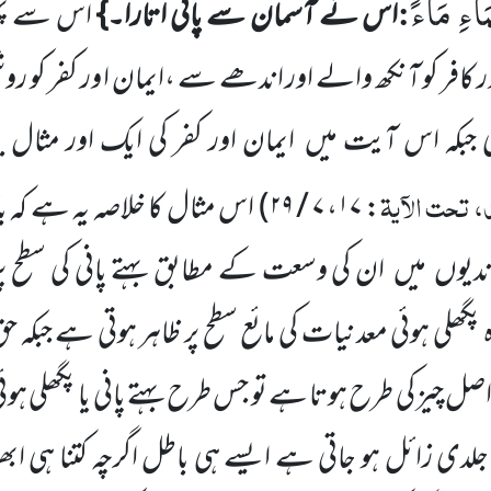
َآءِ مَآءً
:
اس نے آسمان سے پانی اتارا۔}
اس سے پہل
 کافر کو آنکھ والے اور اندھے سے ،ایمان ا ور کفر کو 
 جبکہ اس آیت میں
ایمان اور کفر کی ایک اور مثال 
، تحت الآیۃ
:
۱۷
،
۷ / ۲۹
)
اس مثال کا خلاصہ یہ ہے کہ 
ندیوں
میں
ان کی وسعت کے
مطابق بہتے پانی کی سطح پ
 پگھلی ہوئی معدنیات کی مائع سطح پر ظاہر ہوتی ہے جبکہ 
اصل چیز کی طرح ہوتا ہے تو جس طرح بہتے پانی یا پگھلی ہو
جلدی زائل ہو جاتی ہے ایسے ہی باطل اگرچہ کتنا ہی ا