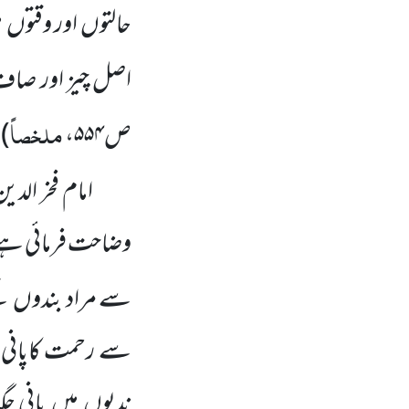
حالتوں
اور وقتوں
م
اصل چیز اور صاف 
ملخصاً
ص
۵۵۴
،
)
امام فخر الد
وضاحت فرمائی ہ
سے مراد بندوں
ک
سے رحمت کاپانی ی
ندیوں
میں
پانی ج