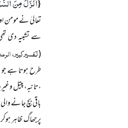
اَنْزَلَ مِنَ السَّم
{
تعالیٰ نے مومن اور
سے تشبیہ دی تھی
تفسیرکبیر، الرعد
(
طرح ہوتا ہے جو 
،تانبہ،پیتل وغیرہ
باقی بچ جانے والی 
پرجھاگ ظاہر ہوکر 