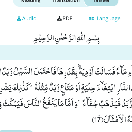
Reading
Translation
Tafseer
Audio
PDF
Language
بِسْمِ اللّٰهِ الرَّحْمٰنِ الرَّحِیْمِ
 مَآءً فَسَالَتْ اَوْدِیَةٌۢ بِقَدَرِهَا فَاحْتَمَلَ السَّیْلُ زَبَدًا رّ
 النَّارِ ابْتِغَآءَ حِلْیَةٍ اَوْ مَتَاعٍ زَبَدٌ مِّثْلُهٗؕ-كَذٰلِكَ یَضْرِ
لزَّبَدُ فَیَذْهَبُ جُفَآءًۚ-وَ اَمَّا مَا یَنْفَعُ النَّاسَ فَیَمْكُثُ 
 الْاَمْثَالَﭤ(17)