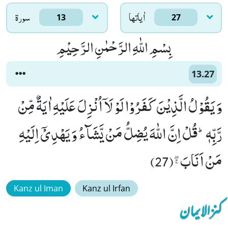
اٰياتها
سورۃ
13
27
بِسْمِ اللّٰهِ الرَّحْمٰنِ الرَّحِیْمِ
13.27
وَ یَقُوْلُ الَّذِیْنَ كَفَرُوْا لَوْ لَاۤ اُنْزِلَ عَلَیْهِ اٰیَةٌ مِّنْ
رَّبِّهٖؕ-قُلْ اِنَّ اللّٰهَ یُضِلُّ مَنْ یَّشَآءُ وَ یَهْدِیْۤ اِلَیْهِ
مَنْ اَنَابَﭕ(27)
Kanz ul Iman
Kanz ul Irfan
کنزالایمان