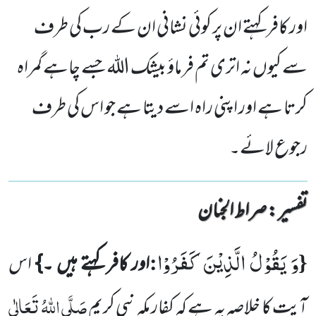
اور کافر کہتے ان پر کوئی نشانی ان کے رب کی طرف
سے کیوں نہ اتری تم فرماؤ بیشک اللہ جسے چاہے گمراہ
کرتا ہے اور اپنی راہ اسے دیتا ہے جو اس کی طرف
رجوع لائے۔
تفسیر : ‎صراط الجنان
وَ یَقُوْلُ الَّذِیْنَ كَفَرُوْا
:
{
اور کافر کہتے ہیں ۔}
اس
صَلَّی اللّٰہُ تَعَالٰی
آیت کا خلاصہ یہ ہے کہ کفار ِمکہ نبی کریم