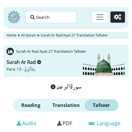
Search
Go
Home
➤
Al-Quran
➤
Surah Ar Rad Ayat 27 Translation Tafseer
Surah Ar Rad Ayat 27 Translation Tafseer
Surah Ar Rad
وَ مَاۤ اُبَرِّئُ
Para 13 -
سورة الرعد
Reading
Translation
Tafseer
Audio
PDF
Language