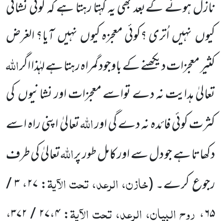
نازل ہونے کےبعد بھی یہ کہتا رہتا ہے کہ کوئی نشانی
کیوں نہیں اُتری ؟کوئی معجزہ کیوں نہیں آیا؟ الغرض
اللّٰہ
کثیر معجزات دیکھنے کے باوجود گمراہ رہتا ہے لہٰذا اگر
تعالیٰ ہدایت نہ دے تواسے معجزات اور نشانیوں کی
اللّٰہ
کثرت کوئی فائدہ نہ دے گی اور
تعالیٰ اپنی راہ اسے
اللّٰہ
دکھاتا ہے جو دل سے اور کامل طور پر
تعالیٰ کی طرف
خازن، الرعد، تحت الآیۃ
رجوع کرے۔ (
:
۲۷
،
۳ /
روح البیان، الرعد، تحت الآیۃ
،
۲۷،۴ / ۳۷۲
:
،
۶۵