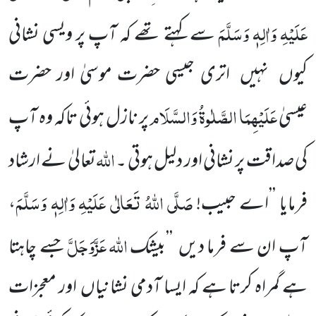
عَلَیْہِ وَاٰلِہٖ وَسَلَّمَ
سے کہتے تھے کہ آپ پر ویسی نشانی
کیوں نہیں اتری جیسی حضرت موسیٰ اور حضرت
عَلَیْہِمَا الصَّلٰوۃُ وَالسَّلَام
عیسیٰ
پر نازل ہوئی تاکہ وہ آپ
اللّٰہ
کی صداقت پر نشانی اور دلیل ہوتی ۔
تعالیٰ نے ارشاد
صَلَّی اللّٰہُ تَعَالٰی عَلَیْہِ وَاٰلِہٖ وَسَلَّمَ
فرمایا ’’اے حبیب!
،
اللّٰہ
عَزَّوَجَلَّ
آپ ان سے فرما دیں ’’بیشک
جسے چاہتا
ہے گمراہ کرتا ہے کہ ایسا آدمی نشانیاں اور معجزات