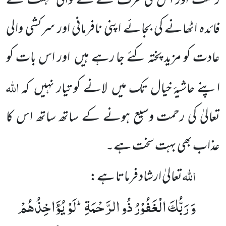
رحمت اور اس کی طرف سے ملنے والی مہلت سے
فائدہ اٹھانے کی بجائے اپنی نافرمانی اور سرکشی والی
عادت کو مزید پختہ کئے جا رہے ہیں اور اس بات کو
اللّٰہ
اپنے حاشیۂ خیال تک میں لانے کو تیار نہیں کہ
تعالیٰ کی رحمت وسیع ہونے کے ساتھ ساتھ اس کا
عذاب بھی بہت سخت ہے۔
اللّٰہ
تعالیٰ ارشاد فرماتا ہے:
وَ رَبُّكَ الْغَفُوْرُ ذُو الرَّحْمَةِؕ-لَوْ یُؤَاخِذُهُمْ