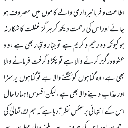
اطاعت و فرمانبرداری والے کاموں میں مصروف ہو
جائے اور اس کی رحمت دیکھ کر ہر گز غفلت کا شکار نہ
ہو کیونکہ وہ رحیم و کریم ہے تو جبّار و قَہّار بھی ہے ،و ہ
عفو ودرگزر کرنے والا ہے تو پکڑ و گرفت فرمانے والا
بھی ہے، وہ گناہوں کوبخشنے والا ہے تو گناہوں پر سزا
اور عذاب دینے والا بھی ہے، لیکن افسوس! ہمارا حال
اللّٰہ
اس کے انتہائی برعکس نظر آرہا ہے کہ ہم
تعالیٰ کی