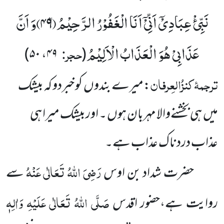
نَبِّئْ عِبَادِیْۤ اَنِّیْۤ اَنَا الْغَفُوْرُ الرَّحِیْمُۙ(
۴۹)
وَ اَنَّ
عَذَابِیْ هُوَ الْعَذَابُ الْاَلِیْمُ
حجر
)
۴۹، ۵۰
(
:
ترجمۂ
کنزُالعِرفان
:میرے بندوں کو خبردو کہ بیشک
میں ہی بخشنےوالا مہربان ہوں ۔ اوربیشک میرا ہی
عذاب دردناک عذاب ہے۔
رَضِیَ اللّٰہُ تَعَالٰی عَنْہُ
حضرت شداد بن اوس
سے
صَلَّی اللّٰہُ تَعَالٰی عَلَیْہِ وَاٰلِہٖ
روایت ہے،حضور اقدس