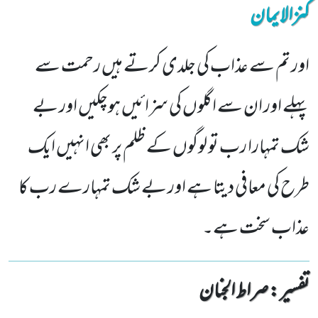
کنزالایمان
اور تم سے عذاب کی جلدی کرتے ہیں رحمت سے
پہلے اور ان سے اگلوں کی سزائیں ہوچکیں اور بے
شک تمہارا رب تو لوگوں کے ظلم پر بھی انہیں ایک
طرح کی معافی دیتا ہے اور بے شک تمہارے رب کا
عذاب سخت ہے۔
تفسیر : ‎صراط الجنان