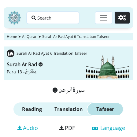
Search
Go
Home
➤
Al-Quran
➤
Surah Ar Rad Ayat 6 Translation Tafseer
Surah Ar Rad Ayat 6 Translation Tafseer
Surah Ar Rad
وَ مَاۤ اُبَرِّئُ
Para 13 -
سورة الرعد
Reading
Translation
Tafseer
Audio
PDF
Language