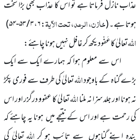
عذاب نازل فرماتا ہے تو اس کا عذاب بھی بڑا سخت
خازن، الرعد، تحت الآیۃ
ہوتا ہے۔
(
:
۶
،
۳ / ۵۳-۵۴
)
اللّٰہ
تعالیٰ کاعَفْو دیکھ کر غافل نہیں ہونا چاہئے:
اس سے معلوم ہوا کہ ہمارے ایک سے ایک
اللّٰہ
بڑے گناہ کے باوجود
تعالیٰ کی طرف سے فوری پکڑ
اللّٰہ
نہ ہونا اور جلد سزا نہ ملنا
تعالیٰ کا عفو و درگزر اور اس
کی رحمت ہے اور اس کے نتیجے میں ہونا یہ چاہئے کہ
اللّٰہ
بندہ اپنے گناہوں سے تائب ہو کر
تعالیٰ کی