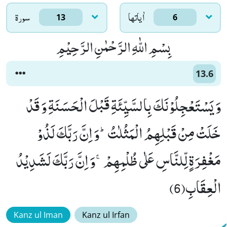
اٰياتها
سورۃ
13
6
بِسْمِ اللّٰهِ الرَّحْمٰنِ الرَّحِیْمِ
13.6
وَ یَسْتَعْجِلُوْنَكَ بِالسَّیِّئَةِ قَبْلَ الْحَسَنَةِ وَ قَدْ
خَلَتْ مِنْ قَبْلِهِمُ الْمَثُلٰتُؕ-وَ اِنَّ رَبَّكَ لَذُوْ
مَغْفِرَةٍ لِّلنَّاسِ عَلٰى ظُلْمِهِمْۚ-وَ اِنَّ رَبَّكَ لَشَدِیْدُ
الْعِقَابِ(6)
Kanz ul Iman
Kanz ul Irfan