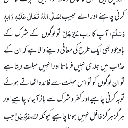
صَلَّی اللّٰہُ تَعَالٰی عَلَیْہِ وَاٰلِہٖ
کرنی چاہئے اور اے حبیب!
وَسَلَّمَ
عَزَّوَجَلَّ
، آپ کا رب
تو لوگوں کے شرک کے
باوجود بھی ایک طرح کی معافی دینے والا ہے کہ ان کے
عذاب میں جلدی نہیں فرماتا اور انہیں مہلت دیتا ہے
تو ان لوگوں کو تو اس مہلت سے فائدہ اٹھاتے ہوئے
توبہ کرنی چاہیے اور کفروشرک سے باز آجانا چاہیے اور
اللّٰہ
عَزَّوَجَلَّ
ہرگز ہرگز غافل نہیں ہونا چاہیے کیونکہ
جب