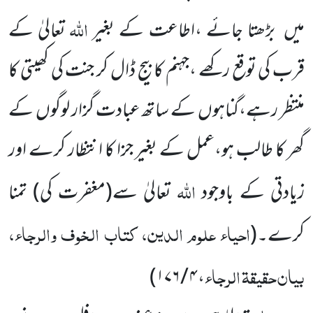
اللّٰہ
میں بڑھتا جائے ،اطاعت کے بغیر
تعالیٰ کے
قرب کی توقع رکھے ،جہنم کا بیج ڈال کر جنت کی کھیتی کا
منتظر رہے،گناہوں کے ساتھ عبادت گزار لوگوں کے
گھر کا طالب ہو،عمل کے بغیر جزا کا انتظار کرے اور
اللّٰہ
زیادتی کے باوجود
تعالیٰ سے(مغفرت کی) تمنا
احیاء علوم الدین، کتاب الخوف والرجاء،
کرے۔
(
بیان حقیقۃ الرجاء
)
۴ / ۱۷۶
،