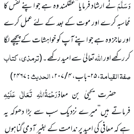
وَسَلَّمَ
نے ارشاد فرمایا’’عقلمند وہ ہے جو اپنے نفس کا
مُحاسبہ کرے اور موت کے بعد کے لئے عمل کرے
اور عاجز وہ ہے جو اپنے آپ کو خواہشات کے پیچھے لگا
اللّٰہ
ترمذی، کتاب
کر رکھے اور
تعالیٰ سے امید رکھے۔
(
صفۃ القیامۃ
الحدیث
،
۲۵-
باب،
۴ / ۲۰۷
،
:
۲۴۶۷
)
رَحْمَۃُاللّٰہِ تَعَالٰی عَلَیْہِ
حضرت یحییٰ بن معاذ
فرماتے ہیں’’میرے نزدیک سب سے بڑا دھوکہ یہ
ہے کہ معافی کی امید پر ندامت کے بغیر آدمی گناہوں