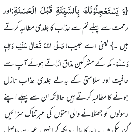
وَ یَسْتَعْجِلُوْنَكَ بِالسَّیِّئَةِ قَبْلَ الْحَسَنَةِ
:
{
اور
رحمت سے پہلے تم سے عذاب کا جلدی مطالبہ کرتے
صَلَّی اللّٰہُ تَعَالٰی عَلَیْہِ وَاٰلِہٖ
ہیں ۔} یعنی اے حبیب!
وَسَلَّمَ
، مکہ کے مشرکین مذاق اڑاتے ہوئے آپ سے
عافیت اور سلامتی کے بدلے جلدی عذاب نازل
ہونے کا مطالبہ کرتے ہیں حالانکہ ان سے پہلے اپنے
رسولوں کو جھٹلانے والی امتوں کی عبرتناک سزائیں
گزر چکی ہیں ، ان کا حال دیکھ کر انہیں عبرت حاصل