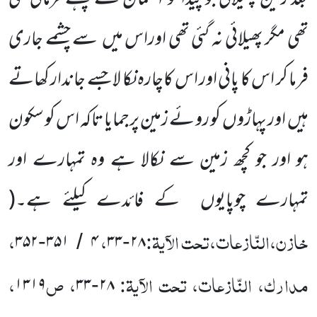
تھی مگر پھیلائی نہ گئی تھی اوراس میں
سے چشمے جاری
فرما کر اس کا پانی اور اس کاچارہ نکا لا جسے جاندار کھاتے
ہیں
اور پہاڑوں
کو روئے زمین پرجمایا تاکہ اس کو سکون
ہو اور جو کچھ زمین سے نکالا ہے وہ تمہارے اور
تمہارے چوپایوں
کے فائدے کیلئے ہے۔
(
خازن،النّازعات،تحت الآیۃ:
،
،
۳۵۲
۳۵۱
۴
۳۳
۲۸
-
/
-
مدارک، النّازعات، تحت الآیۃ:
، ص
،
۱۳۱۹
۳۳
۲۸
-