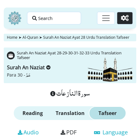
Search
Go
Home
➤
Al-Quran
➤
Surah An Naziat Ayat 28 Urdu Translation Tafseer
Surah An Naziat Ayat 28-29-30-31-32-33 Urdu Translation
Tafseer
Surah An Naziat
عَمَّ
Para 30 -
سورة النازعات
Reading
Translation
Tafseer
Audio
PDF
Language