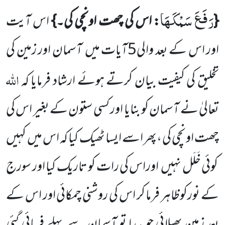
رَفَعَ سَمْكَهَا
{
: اس کی چھت اونچی کی۔}
اس آیت
اور اس کے بعد والی
5
آیات میں
آسمان اور زمین کی
اللّٰہ
تخلیق کی کیفیت
بیان کرتے ہوئے ارشاد فرمایا کہ
تعالیٰ نے
آسمان کو بنایا اور کسی ستون کے بغیر اس کی
چھت اونچی کی ،پھر اسے ایسا
ٹھیک کیا کہ اس میں
کہیں
کوئی خَلَل نہیں
اوراس کی رات کو تاریک کیا اور سورج
کے نورکوظاہر فرما کر اس کی روشنی چمکائی اور اس کے
بعد زمین پھیلائی جو پیدا تو آسمان سے پہلے فرمائی گئی