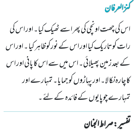
کنزالعرفان
اس کی چھت اونچی کی پھر اسے ٹھیک کیا۔ اور اس کی
رات کو تاریک کیا اور اس کے نورکوظاہر کیا ۔ اور اس
کے بعد زمین پھیلائی۔ اس میں سے اس کا پانی اور اس
کاچارہ نکا لا۔ اور پہاڑوں کو جمایا۔ تمہارے اور
تمہارے چوپایوں کے فائدہ کے لئے ۔
تفسیر : ‎صراط الجنان