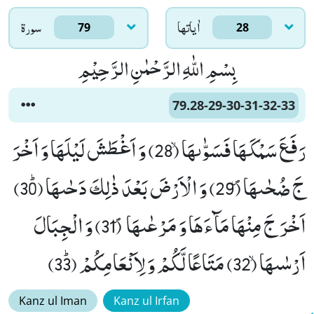
اٰياتها
سورۃ
79
28
بِسْمِ اللّٰهِ الرَّحْمٰنِ الرَّحِیْمِ
79.28-29-30-31-32-33
رَفَعَ سَمْكَهَا فَسَوّٰىهَاۙ (28) وَ اَغْطَشَ لَیْلَهَا وَ اَخْرَ
جَ ضُحٰىهَا۪ (29) وَ الْاَرْضَ بَعْدَ ذٰلِكَ دَحٰىهَا ﭤ(30)
اَخْرَ جَ مِنْهَا مَآءَهَا وَ مَرْعٰىهَا ۪ (31) وَ الْجِبَالَ
اَرْسٰىهَاۙ (32) مَتَاعًا لَّكُمْ وَ لِاَنْعَامِكُمْ ﭤ(33)
Kanz ul Iman
Kanz ul Irfan