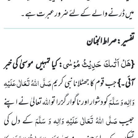
میں ڈرنے والے کے لئے ضرورعبرت ہے۔
تفسیر : ‎صراط الجنان
هَلْ اَتٰىكَ حَدِیْثُ مُوْسٰى
{
: کیا تمہیں
موسیٰ کی خبر
صَلَّی اللّٰہُ تَعَالٰی عَلَیْہِ
آئی۔}
جب قوم کا جھٹلانانبی کریم
وَاٰلِہ وَ سَلَّمَ
اللّٰہ
کو دشوار اور ناگوار گزرا تو
تعالیٰ نے اپنے
صَلَّی اللّٰہُ تَعَالٰی عَلَیْہِ وَاٰلِہ وَ سَلَّمَ
حبیب
کے دل کی