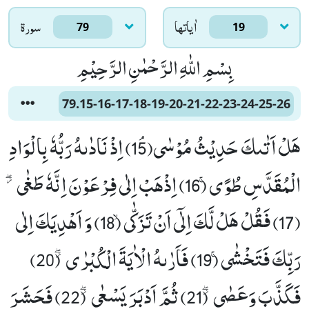
اٰياتها
سورۃ
79
19
بِسْمِ اللّٰهِ الرَّحْمٰنِ الرَّحِیْمِ
79.15-16-17-18-19-20-21-22-23-24-25-26
هَلْ اَتٰىكَ حَدِیْثُ مُوْسٰىﭥ(15) اِذْ نَادٰىهُ رَبُّهٗ بِالْوَادِ
الْمُقَدَّسِ طُوًىۚ (16) اِذْهَبْ اِلٰى فِرْعَوْنَ اِنَّهٗ طَغٰى٘ ۖ
(17) فَقُلْ هَلْ لَّكَ اِلٰۤى اَنْ تَزَكّٰىۙ (18) وَ اَهْدِیَكَ اِلٰى
رَبِّكَ فَتَخْشٰىۚ (19) فَاَرٰىهُ الْاٰیَةَ الْكُبْرٰى٘ ۖ (20)
فَكَذَّبَ وَعَصٰى٘ ۖ (21) ثُمَّ اَدْبَرَ یَسْعٰى٘ ۖ (22) فَحَشَرَ