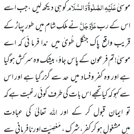
عَلَیْہِ
الصَّلٰوۃُ
وَالسَّلَام
موسیٰ
کو ہی دیکھ لیں
،جب اسے
عَزَّوَجَلَّ
اس کے رب
نے ملکِ شام میں
طور پہاڑ کے
قریب واقع پاک جنگل طُویٰ میں
ندا فرما ئی کہ اے
موسیٰ!تم فرعون کے پاس جاؤ، بیشک وہ سرکش ہوگیا
ہے اور وہ کفر وفساد میں
حد سے گزر گیا ہے اور اس
سے کہو کہ کیا تجھے اس بات کی طرف کوئی رغبت ہے کہ
اللّٰہ
تو ایمان قبول کر کے اور
تعالیٰ کی عبادت
میں
مشغول ہو کر کفر،شرک ، مَعْصِیَت اورنافرمانی سے