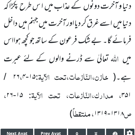
دنیا و آخرت دونوں
کے عذاب میں
ا س طرح پکڑا کہ
دنیا میں
اسے غرق کر دیا اور آخرت میں
جہنم میں
داخل
فرمائے گا۔ بے شک فرعون کے ساتھ جو کچھ ہوااس
اللّٰہ
میں
تعالیٰ سے ڈرنے والوں کے لئے عبرت
خازن،النّازعات،تحت الآیۃ:
،
ہے۔
(
۱۵
۴
۲۶
/
-
، مدارک،النّازعات، تحت الآیۃ:
،
۲۶
۱۵
۳۵۱
-
ص
، ملتقطاً
)
۱۳۱۹
۱۳۱۸
-
Next
Ayat
Prev
Ayat