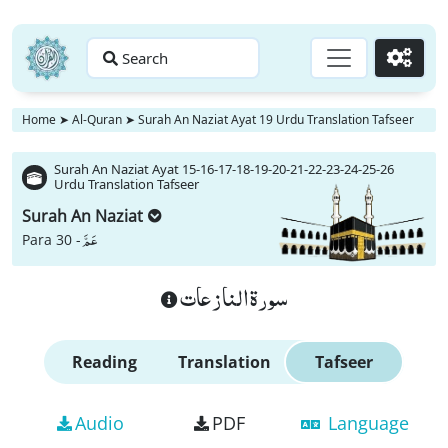
Search
Go
Home
➤
Al-Quran
➤
Surah An Naziat Ayat 19 Urdu Translation Tafseer
Surah An Naziat Ayat 15-16-17-18-19-20-21-22-23-24-25-26
Urdu Translation Tafseer
Surah An Naziat
عَمَّ
Para 30 -
سورة النازعات
Reading
Translation
Tafseer
Audio
PDF
Language