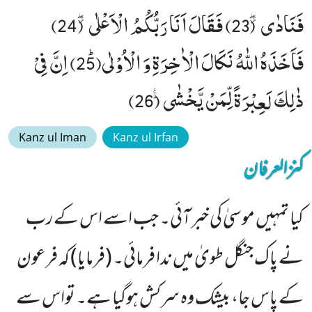
فَنَادٰى٘ ۖ (23) فَقَالَ اَنَا رَبُّكُمُ الْاَعْلٰى٘ ۖ (24)
فَاَخَذَهُ اللّٰهُ نَكَالَ الْاٰخِرَةِ وَ الْاُوْلٰىﭤ(25) اِنَّ فِیْ
ذٰلِكَ لَعِبْرَةً لِّمَنْ یَّخْشٰىؕ۠ (26)
Kanz ul Iman
Kanz ul Irfan
کنزالعرفان
کیا تمہیں موسیٰ کی خبر آئی۔ جب اسے اس کے رب
نے پاک جنگل طویٰ میں ندا فرمائی۔ (فرمایا) کہ فرعون
کے پاس جا، بیشک وہ سرکش ہوگیا ہے۔ تواس سے