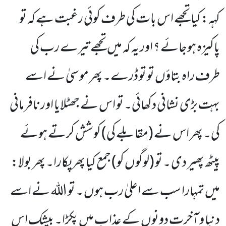
کہہ: کیا تجھے اس بات کی طرف کوئی رغبت ہے کہ تو
پاکیزہ ہوجائے ؟ اور یہ کہ میں تجھے تیرے رب کی
طرف راہ بتاؤں تو تو ڈرے۔ پھر موسیٰ نے اسے
بہت بڑی نشانی دکھائی۔ تو اس نے جھٹلایا اور نافرمانی
کی۔ پھر اس نے (مقابلے کی) کوشش کرتے ہوئے
پیٹھ پھیر دی ۔ تو (لوگوں کو) جمع کیا پھر پکارا۔ پھر بولا:
میں تمہارا سب سے اعلیٰ رب ہوں ۔ تو اللہ نے اسے
دنیا و آخرت دونوں کے عذاب میں پکڑا۔ بیشک اس