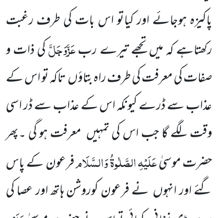
پاکیزہ ہوجائے اور کیاتو اس بات کی طرف رغبت
عَزَّوَجَلَّ
رکھتاہے کہ میں تجھے تیرے رب
کی ذات و
صفات کی معرفت کی طرف راہ بتاؤں
تاکہ تو اس کے
عذاب سے ڈرے کیونکہ اس کے عذاب سے
ڈر اسی
وقت لگے گا جب اس کی
تمہیں
معرفت ہو گی ۔پھر
عَلَیْہِ
الصَّلٰوۃُ
وَالسَّلَام
حضرت موسیٰ
فرعون کے پاس
گئے اور انہوں
نے فرعون کوروشن ہاتھ اور عصا کی