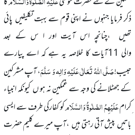
عَلَیْہِ
الصَّلٰوۃُ
وَالسَّلَام
تسکین کے لئے حضرت موسیٰ
کا
ذکر فرمایا جنہوں نے اپنی قوم سے بہت تکلیفیں
پائی
تھیں
،چنانچہ اس آیت اور ا س کے بعد
والی
11
آیات
کا خلاصہ یہ ہے کہ اے
پیارے
صَلَّی اللّٰہُ تَعَالٰی عَلَیْہِ وَاٰلِہ وَ سَلَّمَ
حبیب!
، آپ مشرکین
کے جھٹلانے کی وجہ سے غمگین نہ ہو ں
کیونکہ انبیاء
عَلَیْہِمُ الصَّلٰوۃُ وَالسَّلَام
ِکرام
کو کفارکی طرف سے ایسی
باتیں
پیش آتی
رہتی ہیں
،آپ میرے کلیم حضرت