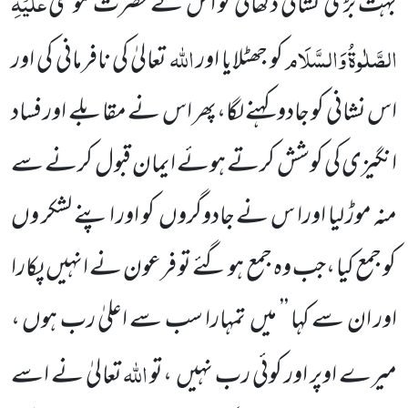
عَلَیْہِ
بہت بڑی نشانی دکھائی تو اس نے حضرت موسیٰ
الصَّلٰوۃُ
وَالسَّلَام
اللّٰہ
کو جھٹلایا اور
تعالیٰ کی نافرمانی کی اور
اس نشانی کو جادو کہنے لگا،پھر اس نے مقابلے اور فساد
انگیزی کی کوشش کرتے ہوئے ایمان قبول کرنے سے
منہ موڑ لیا اورا س نے جادوگروں
کو اور اپنے لشکر وں
کو جمع کیا ،جب وہ جمع ہو گئے تو فرعون نے انہیں
پکارا
اور ان سے کہا ’’ میں
تمہارا سب سے اعلیٰ رب ہوں ،
اللّٰہ
میرے اوپر اور کوئی رب نہیں
،تو
تعالیٰ نے اسے