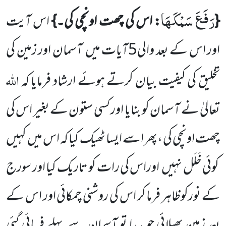
رَفَعَ سَمْكَهَا
{
: اس کی چھت اونچی کی۔}
اس آیت
اور اس کے بعد والی
5
آیات میں
آسمان اور زمین کی
اللّٰہ
تخلیق کی کیفیت
بیان کرتے ہوئے ارشاد فرمایا کہ
تعالیٰ نے
آسمان کو بنایا اور کسی ستون کے بغیر اس کی
چھت اونچی کی ،پھر اسے ایسا
ٹھیک کیا کہ اس میں
کہیں
کوئی خَلَل نہیں
اوراس کی رات کو تاریک کیا اور سورج
کے نورکوظاہر فرما کر اس کی روشنی چمکائی اور اس کے
بعد زمین پھیلائی جو پیدا تو آسمان سے پہلے فرمائی گئی