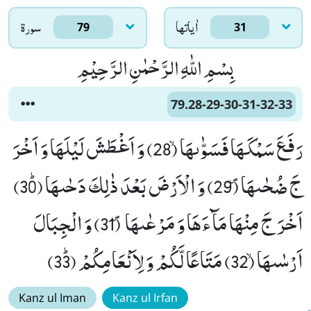
اٰياتها
سورۃ
79
31
بِسْمِ اللّٰهِ الرَّحْمٰنِ الرَّحِیْمِ
79.28-29-30-31-32-33
رَفَعَ سَمْكَهَا فَسَوّٰىهَاۙ (28) وَ اَغْطَشَ لَیْلَهَا وَ اَخْرَ
جَ ضُحٰىهَا۪ (29) وَ الْاَرْضَ بَعْدَ ذٰلِكَ دَحٰىهَا ﭤ(30)
اَخْرَ جَ مِنْهَا مَآءَهَا وَ مَرْعٰىهَا ۪ (31) وَ الْجِبَالَ
اَرْسٰىهَاۙ (32) مَتَاعًا لَّكُمْ وَ لِاَنْعَامِكُمْ ﭤ(33)
Kanz ul Iman
Kanz ul Irfan