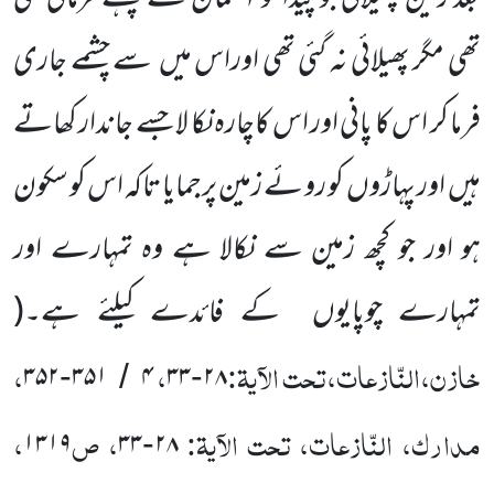
تھی مگر پھیلائی نہ گئی تھی اوراس میں
سے چشمے جاری
فرما کر اس کا پانی اور اس کاچارہ نکا لا جسے جاندار کھاتے
ہیں
اور پہاڑوں
کو روئے زمین پرجمایا تاکہ اس کو سکون
ہو اور جو کچھ زمین سے نکالا ہے وہ تمہارے اور
تمہارے چوپایوں
کے فائدے کیلئے ہے۔
(
خازن،النّازعات،تحت الآیۃ:
،
،
۳۵۲
۳۵۱
۴
۳۳
۲۸
-
/
-
مدارک، النّازعات، تحت الآیۃ:
، ص
،
۱۳۱۹
۳۳
۲۸
-