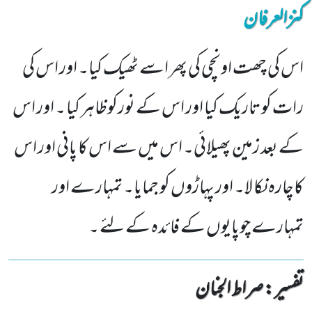
کنزالعرفان
اس کی چھت اونچی کی پھر اسے ٹھیک کیا۔ اور اس کی
رات کو تاریک کیا اور اس کے نورکوظاہر کیا ۔ اور اس
کے بعد زمین پھیلائی۔ اس میں سے اس کا پانی اور اس
کاچارہ نکا لا۔ اور پہاڑوں کو جمایا۔ تمہارے اور
تمہارے چوپایوں کے فائدہ کے لئے ۔
تفسیر : ‎صراط الجنان