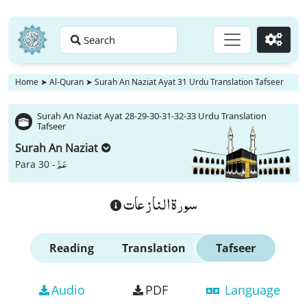
Search
Go
Home
➤
Al-Quran
➤
Surah An Naziat Ayat 31 Urdu Translation Tafseer
Surah An Naziat Ayat 28-29-30-31-32-33 Urdu Translation
Tafseer
Surah An Naziat
عَمَّ
Para 30 -
سورة النازعات
Reading
Translation
Tafseer
Audio
PDF
Language