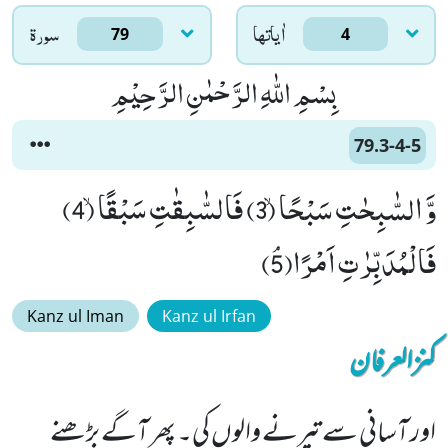
اٰياتها
سورۃ
79
4
بِسْمِ اللّٰهِ الرَّحْمٰنِ الرَّحِیْمِ
79.3-4-5
وَّ السّٰبِحٰتِ سَبْحًاۙ (3) فَالسّٰبِقٰتِ سَبْقًاۙ (4)
فَالْمُدَبِّرٰتِ اَمْرًاﭥ(5)
Kanz ul Iman
Kanz ul Irfan
کنزالعرفان
اور آسانی سے تیرنے والوں کی۔ پھر آگے بڑھنے