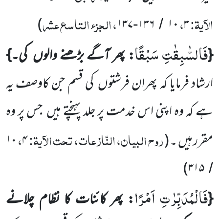
الآیۃ:
،
، الجزء التاسع عشر
)
۱۳۷
۱۳۶
۱۰
۳
-
/
فَالسّٰبِقٰتِ سَبْقًا
{
: پھر آگے بڑھنے والوں
کی۔}
ارشاد فرمایا
کہ پھران فرشتوں
کی قسم جن کاوصف یہ
ہے کہ وہ اپنی
اس خدمت پر جلد پہنچتے ہیں
جس پر وہ
روح البیان، النّازعات، تحت الآیۃ:
،
مقرر ہیں ۔
(
۴
۱۰
)
۳۱۵
/
فَالْمُدَبِّرٰتِ اَمْرًا
{
: پھر کائنات کا نظام چلانے