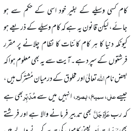
کام کسی وسیلے کے بغیر خود اسی کے حکم سے ہو
جائے، لیکن قانون یہ ہے کہ کام وسیلے کے ذریعے ہو
کیونکہ دنیا کا ہر کام کائنات کا نظام چلانے پر مقرر
فرشتوں
کے سپرد ہے۔آیت سے
یہ بھی معلوم ہوا کہ
اللّٰہ
بعض نام
تعالیٰ اور مخلوق کے درمیان مُشتَرک ہیں ،
علی،
سمیع،
بصیر،
مُدَبِّر
جیسے
انہیں
میں
سے
بھی ہے
عَزَّوَجَلَّ
کہ رب
بھی تدبیر فرمانے والا ہے اور فرشتے