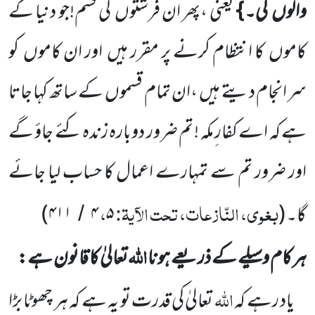
والوں
کی۔ }
یعنی ،پھر ان فرشتوں
کی
قسم!جو دنیا کے
کاموں
کا انتظام
کرنے پر مقرر ہیں
اور ان کاموں
کو
سر انجام دیتے ہیں
،ان تمام قسموں
کے ساتھ کہا جاتا
ہے کہ اے کفار ِمکہ ! تم
ضرور دوبارہ زندہ کئے جاؤ گے
اور ضرور تم سے تمہارے اعمال کا حساب لیا جائے
بغوی، النّازعات، تحت الآیۃ:
،
گا۔
(
۵
۴
۴۱۱
)
/
اللّٰہ
ہر کام وسیلے کے ذریعے ہونا
تعالیٰ کا قانون ہے:
اللّٰہ
یاد رہے کہ
تعالیٰ کی قدرت تو یہ ہے کہ ہر چھوٹا بڑا