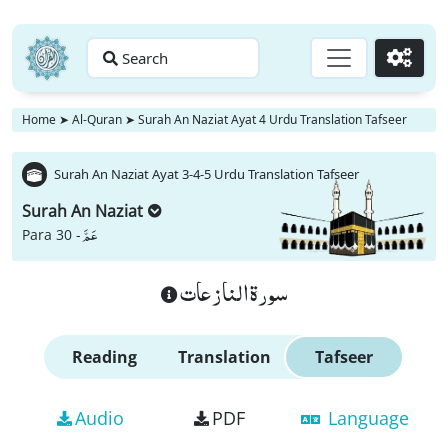
Search
Go
Home
➤
Al-Quran
➤
Surah An Naziat Ayat 4 Urdu Translation Tafseer
Surah An Naziat Ayat 3-4-5 Urdu Translation Tafseer
Surah An Naziat
عَمَّ
Para 30 -
سورة النازعات
Reading
Translation
Tafseer
Audio
PDF
Language