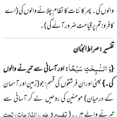
والوں کی۔ پھر کائنات کا نظام چلانے والوں کی (اے
کافرو!تم پرقیامت ضرور آئے گی) ۔
تفسیر : ‎صراط الجنان
وَ السّٰبِحٰتِ سَبْحًا
{
: اور آسانی سے تیرنے والوں
کی۔}
یعنی اوران فرشتوں
کی قسم! جو
(زمین اور آسمان
کے درمیان)
مومنین کی روحیں
لے کر آسانی سے
تفسیر قرطبی، النّازعات، تحت
تیرنے والے ہیں ۔
(