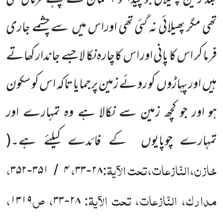
تھی مگر پھیلائی نہ گئی تھی اوراس میں
سے چشمے جاری
فرما کر اس کا پانی اور اس کاچارہ نکا لا جسے جاندار کھاتے
ہیں
اور پہاڑوں
کو روئے زمین پرجمایا تاکہ اس کو سکون
ہو اور جو کچھ زمین سے نکالا ہے وہ تمہارے اور
تمہارے چوپایوں
کے فائدے کیلئے ہے۔
(
خازن،النّازعات،تحت الآیۃ:
،
،
۳۵۲
۳۵۱
۴
۳۳
۲۸
-
/
-
مدارک، النّازعات، تحت الآیۃ:
، ص
،
۱۳۱۹
۳۳
۲۸
-