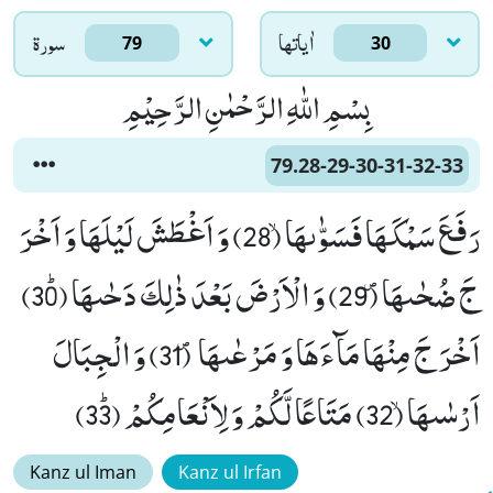
اٰياتها
سورۃ
79
30
بِسْمِ اللّٰهِ الرَّحْمٰنِ الرَّحِیْمِ
79.28-29-30-31-32-33
رَفَعَ سَمْكَهَا فَسَوّٰىهَاۙ (28) وَ اَغْطَشَ لَیْلَهَا وَ اَخْرَ
جَ ضُحٰىهَا۪ (29) وَ الْاَرْضَ بَعْدَ ذٰلِكَ دَحٰىهَا ﭤ(30)
اَخْرَ جَ مِنْهَا مَآءَهَا وَ مَرْعٰىهَا ۪ (31) وَ الْجِبَالَ
اَرْسٰىهَاۙ (32) مَتَاعًا لَّكُمْ وَ لِاَنْعَامِكُمْ ﭤ(33)
Kanz ul Iman
Kanz ul Irfan