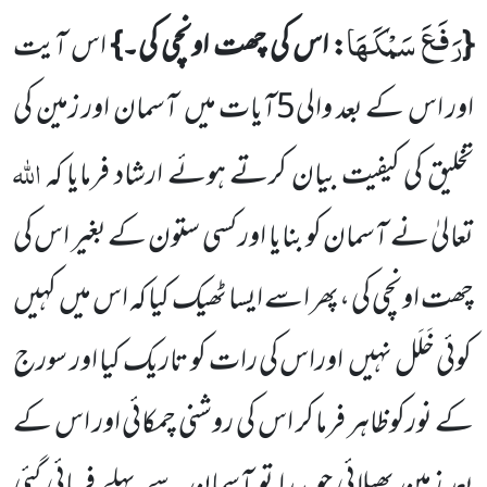
رَفَعَ سَمْكَهَا
{
: اس کی چھت اونچی کی۔}
اس آیت
اور اس کے بعد والی
5
آیات میں
آسمان اور زمین کی
اللّٰہ
تخلیق کی کیفیت
بیان کرتے ہوئے ارشاد فرمایا کہ
تعالیٰ نے
آسمان کو بنایا اور کسی ستون کے بغیر اس کی
چھت اونچی کی ،پھر اسے ایسا
ٹھیک کیا کہ اس میں
کہیں
کوئی خَلَل نہیں
اوراس کی رات کو تاریک کیا اور سورج
کے نورکوظاہر فرما کر اس کی روشنی چمکائی اور اس کے
بعد زمین پھیلائی جو پیدا تو آسمان سے پہلے فرمائی گئی