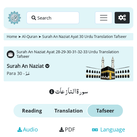
Search
Go
Home
➤
Al-Quran
➤
Surah An Naziat Ayat 30 Urdu Translation Tafseer
Surah An Naziat Ayat 28-29-30-31-32-33 Urdu Translation
Tafseer
Surah An Naziat
عَمَّ
Para 30 -
سورة النازعات
Reading
Translation
Tafseer
Audio
PDF
Language