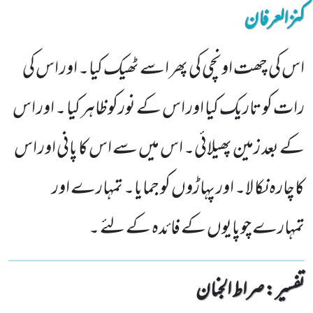
کنزالعرفان
اس کی چھت اونچی کی پھر اسے ٹھیک کیا۔ اور اس کی
رات کو تاریک کیا اور اس کے نورکوظاہر کیا ۔ اور اس
کے بعد زمین پھیلائی۔ اس میں سے اس کا پانی اور اس
کاچارہ نکا لا۔ اور پہاڑوں کو جمایا۔ تمہارے اور
تمہارے چوپایوں کے فائدہ کے لئے ۔
تفسیر : ‎صراط الجنان