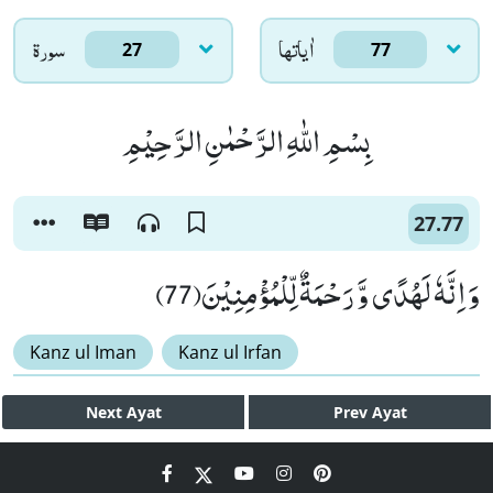
اٰياتها
سورۃ
27
77
بِسْمِ اللّٰهِ الرَّحْمٰنِ الرَّحِیْمِ
27.77
وَ اِنَّهٗ لَهُدًى وَّ رَحْمَةٌ لِّلْمُؤْمِنِیْنَ(77)
Kanz ul Iman
Kanz ul Irfan
Next
Ayat
Prev
Ayat