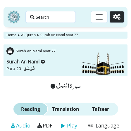
Search
Go
Home
➤
Al-Quran
➤
Surah An Naml Ayat 77
Surah An Naml Ayat 77
Surah An Naml
اَمَّنْ خَلَقَ
Para 20 -
سورة النمل
Reading
Translation
Tafseer
Audio
PDF
Play
Language