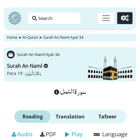
Search
Go
Home
➤
Al-Quran
➤
Surah An Naml Ayat 34
Surah An Naml Ayat 34
Surah An Naml
وَ قَالَ الَّذِیْنَ
Para 19 -
سورة النمل
Reading
Translation
Tafseer
Audio
PDF
Play
Language