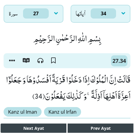
اٰياتها
سورۃ
27
34
بِسْمِ اللّٰهِ الرَّحْمٰنِ الرَّحِیْمِ
27.34
قَالَتْ اِنَّ الْمُلُوْكَ اِذَا دَخَلُوْا قَرْیَةً اَفْسَدُوْهَا وَ جَعَلُوْۤا
اَعِزَّةَ اَهْلِهَاۤ اَذِلَّةًۚ-وَ كَذٰلِكَ یَفْعَلُوْنَ(34)
Kanz ul Iman
Kanz ul Irfan
Next
Ayat
Prev
Ayat