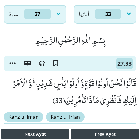
اٰياتها
سورۃ
27
33
بِسْمِ اللّٰهِ الرَّحْمٰنِ الرَّحِیْمِ
27.33
قَالُوْا نَحْنُ اُولُوْا قُوَّةٍ وَّ اُولُوْا بَاْسٍ شَدِیْدٍ ﳔ وَّ الْاَمْرُ
اِلَیْكِ فَانْظُرِیْ مَا ذَا تَاْمُرِیْنَ(33)
Kanz ul Iman
Kanz ul Irfan
Next
Ayat
Prev
Ayat