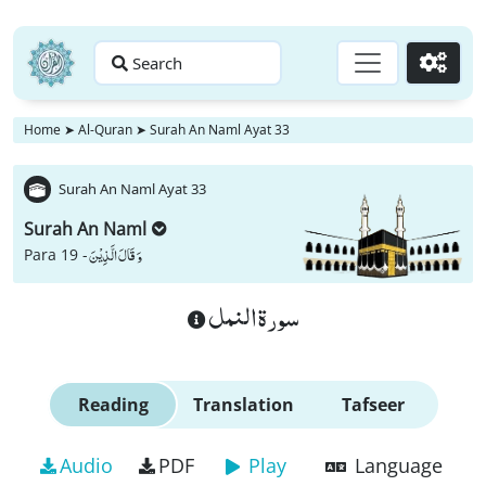
Search
Go
Home
➤
Al-Quran
➤
Surah An Naml Ayat 33
Surah An Naml Ayat 33
Surah An Naml
وَ قَالَ الَّذِیْنَ
Para 19 -
سورة النمل
Reading
Translation
Tafseer
Audio
PDF
Play
Language