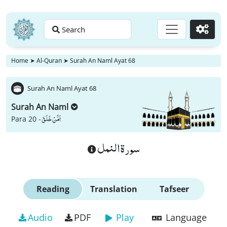
Search
Go
Home
➤
Al-Quran
➤
Surah An Naml Ayat 68
Surah An Naml Ayat 68
Surah An Naml
اَمَّنْ خَلَقَ
Para 20 -
سورة النمل
Reading
Translation
Tafseer
Audio
PDF
Play
Language