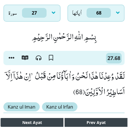
اٰياتها
سورۃ
27
68
بِسْمِ اللّٰهِ الرَّحْمٰنِ الرَّحِیْمِ
27.68
لَقَدْ وُعِدْنَا هٰذَا نَحْنُ وَ اٰبَآؤُنَا مِنْ قَبْلُۙ-اِنْ هٰذَاۤ اِلَّاۤ
اَسَاطِیْرُ الْاَوَّلِیْنَ(68)
Kanz ul Iman
Kanz ul Irfan
Next
Ayat
Prev
Ayat