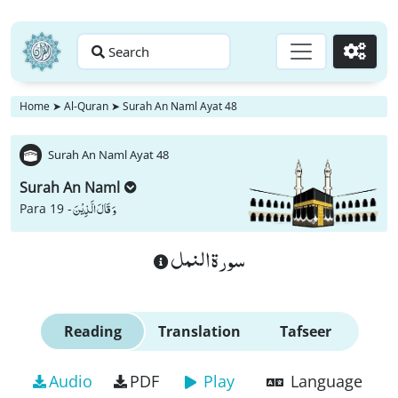
Search
Go
Home
➤
Al-Quran
➤
Surah An Naml Ayat 48
Surah An Naml Ayat 48
Surah An Naml
وَ قَالَ الَّذِیْنَ
Para 19 -
سورة النمل
Reading
Translation
Tafseer
Audio
PDF
Play
Language