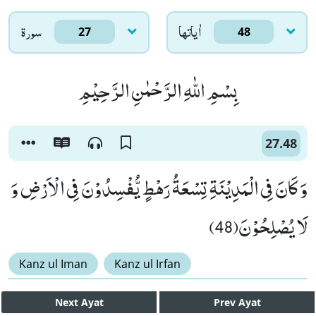
اٰياتها
سورۃ
27
48
بِسْمِ اللّٰهِ الرَّحْمٰنِ الرَّحِیْمِ
27.48
وَ كَانَ فِی الْمَدِیْنَةِ تِسْعَةُ رَهْطٍ یُّفْسِدُوْنَ فِی الْاَرْضِ وَ
لَا یُصْلِحُوْنَ(48)
Kanz ul Iman
Kanz ul Irfan
Next
Ayat
Prev
Ayat