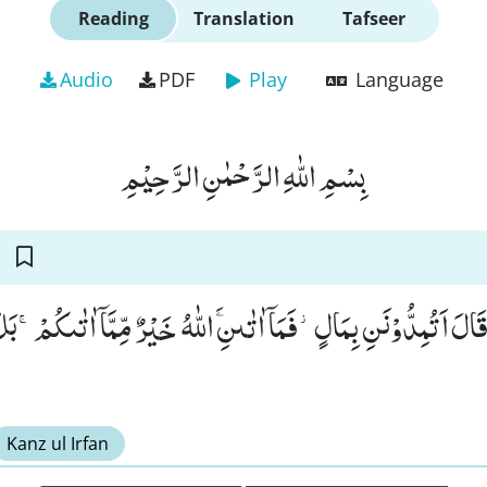
Reading
Translation
Tafseer
Audio
PDF
Play
Language
بِسْمِ اللّٰهِ الرَّحْمٰنِ الرَّحِیْمِ
َالَ اَتُمِدُّوْنَنِ بِمَالٍ٘-فَمَاۤ اٰتٰىنِﰯ اللّٰهُ خَیْرٌ مِّمَّاۤ اٰتٰىكُمْۚ-بَل
Kanz ul Irfan