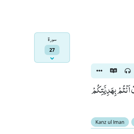
سورۃ
27
ْ اَنْتُمْ بِهَدِیَّتِكُمْ
Kanz ul Iman