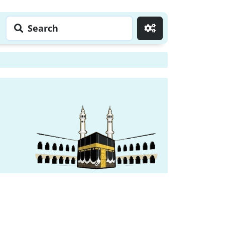
Search
Go