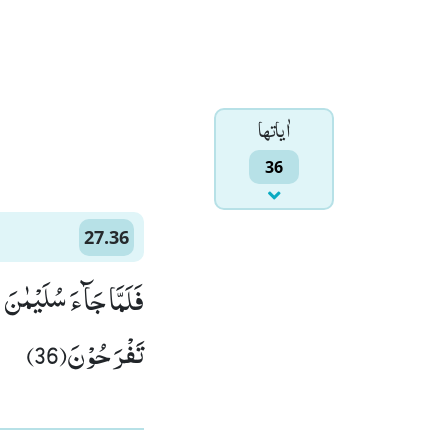
اٰياتها
36
27.36
فَلَمَّا جَآءَ سُلَیْمٰنَ ق
تَفْرَحُوْنَ(36)