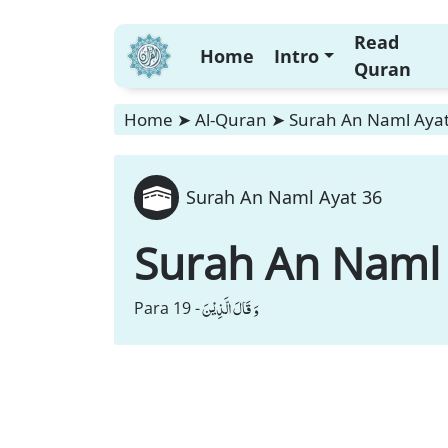
Read
Home
Intro
Quran
Home
➤
Al-Quran
➤
Surah An Naml Ayat
Surah An Naml Ayat 36
Surah An Naml
وَ قَالَ الَّذِیْنَ
Para 19 -