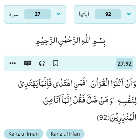
اٰياتها
سورۃ
27
92
بِسْمِ اللّٰهِ الرَّحْمٰنِ الرَّحِیْمِ
27.92
وَ اَنْ اَتْلُوَا الْقُرْاٰنَۚ-فَمَنِ اهْتَدٰى فَاِنَّمَا یَهْتَدِیْ
لِنَفْسِهٖۚ-وَ مَنْ ضَلَّ فَقُلْ اِنَّمَاۤ اَنَا مِنَ
الْمُنْذِرِیْنَ(92)
Kanz ul Iman
Kanz ul Irfan