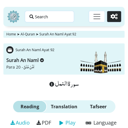
Search
Go
Home
➤
Al-Quran
➤
Surah An Naml Ayat 92
Surah An Naml Ayat 92
Surah An Naml
اَمَّنْ خَلَقَ
Para 20 -
سورة النمل
Reading
Translation
Tafseer
Audio
PDF
Play
Language