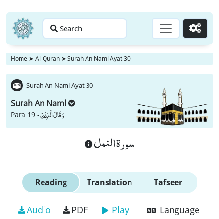
Search
Go
Home
➤
Al-Quran
➤
Surah An Naml Ayat 30
Surah An Naml Ayat 30
Surah An Naml
وَ قَالَ الَّذِیْنَ
Para 19 -
سورة النمل
Reading
Translation
Tafseer
Audio
PDF
Play
Language