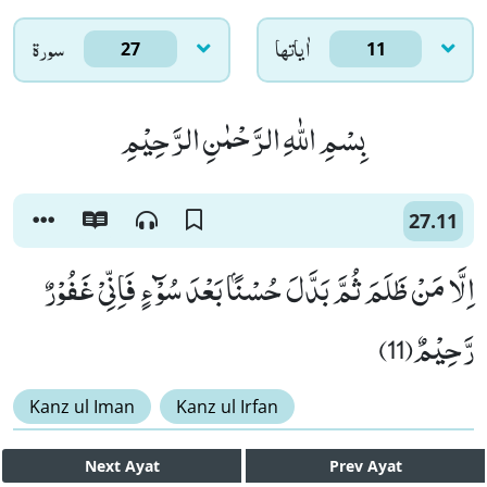
اٰياتها
سورۃ
27
11
بِسْمِ اللّٰهِ الرَّحْمٰنِ الرَّحِیْمِ
27.11
اِلَّا مَنْ ظَلَمَ ثُمَّ بَدَّلَ حُسْنًۢا بَعْدَ سُوْٓءٍ فَاِنِّیْ غَفُوْرٌ
رَّحِیْمٌ(11)
Kanz ul Iman
Kanz ul Irfan
Next
Ayat
Prev
Ayat