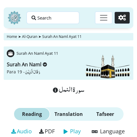
Search
Go
Home
➤
Al-Quran
➤
Surah An Naml Ayat 11
Surah An Naml Ayat 11
Surah An Naml
وَ قَالَ الَّذِیْنَ
Para 19 -
سورة النمل
Reading
Translation
Tafseer
Audio
PDF
Play
Language