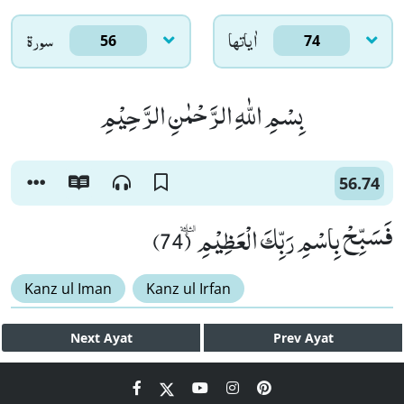
اٰياتها
سورۃ
56
74
بِسْمِ اللّٰهِ الرَّحْمٰنِ الرَّحِیْمِ
56.74
فَسَبِّحْ بِاسْمِ رَبِّكَ الْعَظِیْمِ۠ ٝ (74)
Kanz ul Iman
Kanz ul Irfan
Next
Ayat
Prev
Ayat