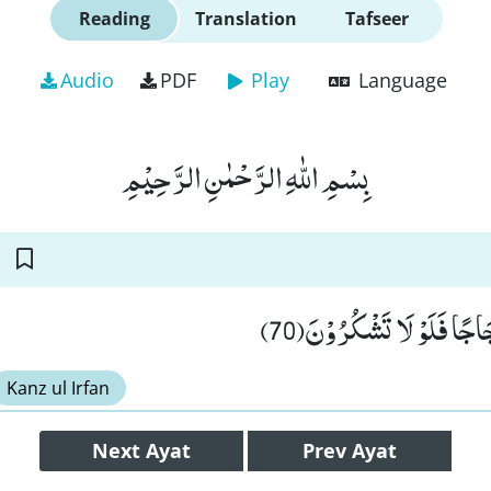
Reading
Translation
Tafseer
Audio
PDF
Play
Language
بِسْمِ اللّٰهِ الرَّحْمٰنِ الرَّحِیْمِ
جَاجًا فَلَوْ لَا تَشْكُرُوْنَ(70
Kanz ul Irfan
Next
Ayat
Prev
Ayat