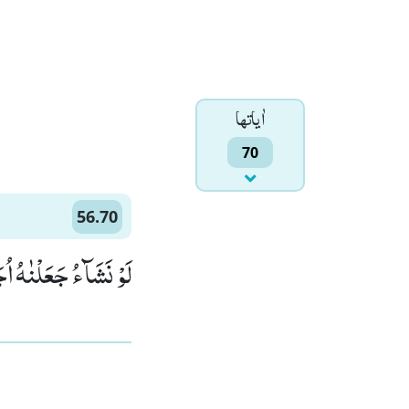
اٰياتها
70
56.70
لَوْ نَشَآءُ جَعَلْنٰهُ اُ)