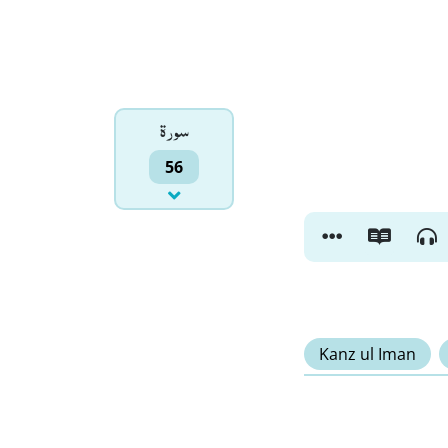
سورۃ
56
Kanz ul Iman