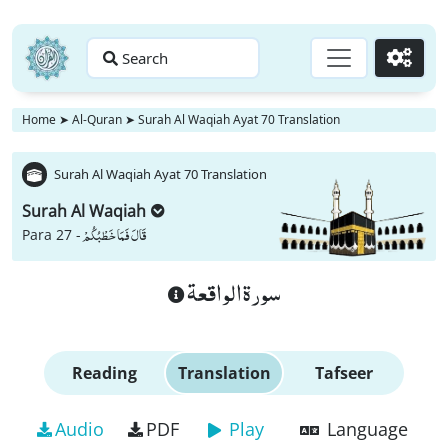
Search
Go
Home
➤
Al-Quran
➤
Surah Al Waqiah Ayat 70 Translation
Surah Al Waqiah Ayat 70 Translation
Surah Al Waqiah
قَالَ فَمَا خَطْبُكُمْ
Para 27 -
سورة الواقعة
Reading
Translation
Tafseer
Audio
PDF
Play
Language