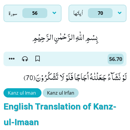
اٰياتها
سورۃ
56
70
بِسْمِ اللّٰهِ الرَّحْمٰنِ الرَّحِیْمِ
56.70
لَوْ نَشَآءُ جَعَلْنٰهُ اُجَاجًا فَلَوْ لَا تَشْكُرُوْنَ(70)
Kanz ul Iman
Kanz ul Irfan
English Translation of Kanz-
ul-Imaan