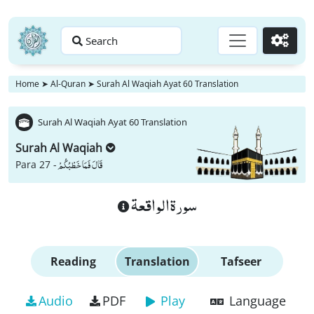
Search
Go
Home
➤
Al-Quran
➤
Surah Al Waqiah Ayat 60 Translation
Surah Al Waqiah Ayat 60 Translation
Surah Al Waqiah
قَالَ فَمَا خَطْبُكُمْ
Para 27 -
سورة الواقعة
Reading
Translation
Tafseer
Audio
PDF
Play
Language