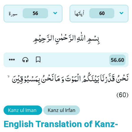
اٰياتها
سورۃ
56
60
بِسْمِ اللّٰهِ الرَّحْمٰنِ الرَّحِیْمِ
56.60
نَحْنُ قَدَّرْنَا بَیْنَكُمُ الْمَوْتَ وَ مَا نَحْنُ بِمَسْبُوْقِیْنَۙ
(60)
Kanz ul Iman
Kanz ul Irfan
English Translation of Kanz-