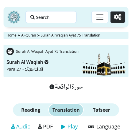
Search
Go
Home
➤
Al-Quran
➤
Surah Al Waqiah Ayat 75 Translation
Surah Al Waqiah Ayat 75 Translation
Surah Al Waqiah
قَالَ فَمَا خَطْبُكُمْ
Para 27 -
سورة الواقعة
Reading
Translation
Tafseer
Audio
PDF
Play
Language