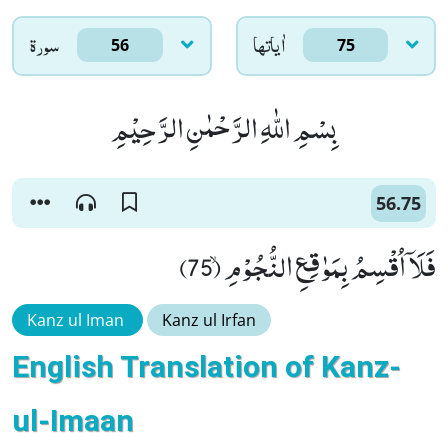
اٰياتها
سورۃ
56
75
بِسْمِ اللّٰهِ الرَّحْمٰنِ الرَّحِیْمِ
56.75
فَلَاۤ اُقْسِمُ بِمَوٰقِعِ النُّجُوْمِۙ (75)
Kanz ul Iman
Kanz ul Irfan
English Translation of Kanz-
ul-Imaan