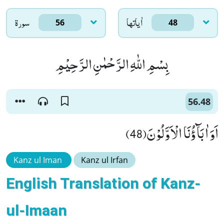
اٰياتها
سورۃ
56
48
بِسْمِ اللّٰهِ الرَّحْمٰنِ الرَّحِیْمِ
56.48
اَوَ اٰبَآؤُنَا الْاَوَّلُوْنَ(48)
Kanz ul Iman
Kanz ul Irfan
English Translation of Kanz-
ul-Imaan