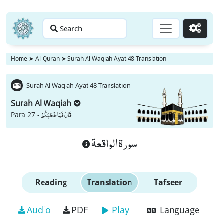
Search
Go
Home
➤
Al-Quran
➤
Surah Al Waqiah Ayat 48 Translation
Surah Al Waqiah Ayat 48 Translation
Surah Al Waqiah
قَالَ فَمَا خَطْبُكُمْ
Para 27 -
سورة الواقعة
Reading
Translation
Tafseer
Audio
PDF
Play
Language