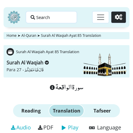
Search
Go
Home
➤
Al-Quran
➤
Surah Al Waqiah Ayat 85 Translation
Surah Al Waqiah Ayat 85 Translation
Surah Al Waqiah
قَالَ فَمَا خَطْبُكُمْ
Para 27 -
سورة الواقعة
Reading
Translation
Tafseer
Audio
PDF
Play
Language