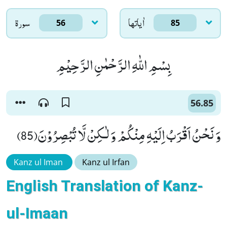
اٰياتها
سورۃ
56
85
بِسْمِ اللّٰهِ الرَّحْمٰنِ الرَّحِیْمِ
56.85
وَ نَحْنُ اَقْرَبُ اِلَیْهِ مِنْكُمْ وَ لٰـكِنْ لَّا تُبْصِرُوْنَ(85)
Kanz ul Iman
Kanz ul Irfan
English Translation of Kanz-
ul-Imaan