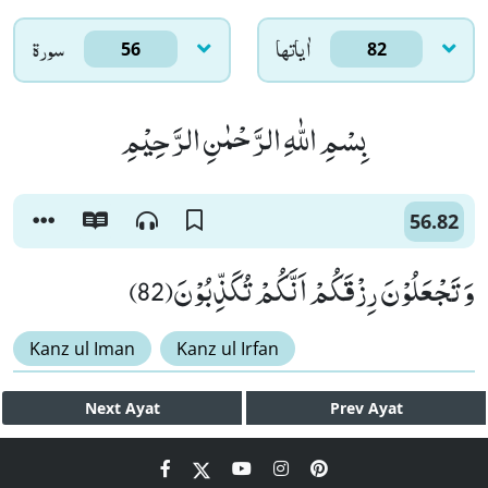
اٰياتها
سورۃ
56
82
بِسْمِ اللّٰهِ الرَّحْمٰنِ الرَّحِیْمِ
56.82
وَ تَجْعَلُوْنَ رِزْقَكُمْ اَنَّكُمْ تُكَذِّبُوْنَ(82)
Kanz ul Iman
Kanz ul Irfan
Next
Ayat
Prev
Ayat