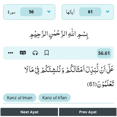
اٰياتها
سورۃ
56
61
بِسْمِ اللّٰهِ الرَّحْمٰنِ الرَّحِیْمِ
56.61
عَلٰۤى اَنْ نُّبَدِّلَ اَمْثَالَكُمْ وَ نُنْشِئَكُمْ فِیْ مَا لَا
تَعْلَمُوْنَ(61)
Kanz ul Iman
Kanz ul Irfan
Next
Ayat
Prev
Ayat