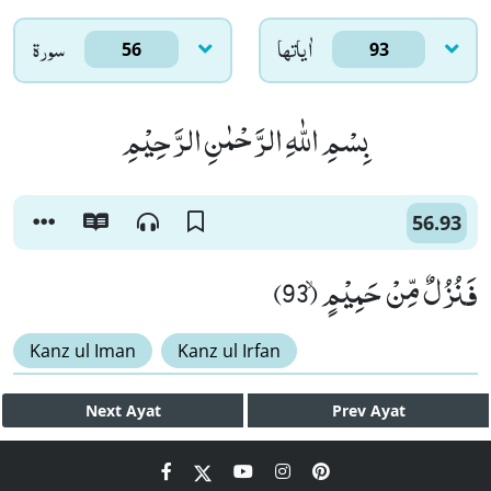
اٰياتها
سورۃ
56
93
بِسْمِ اللّٰهِ الرَّحْمٰنِ الرَّحِیْمِ
56.93
فَنُزُلٌ مِّنْ حَمِیْمٍۙ (93)
Kanz ul Iman
Kanz ul Irfan
Next
Ayat
Prev
Ayat