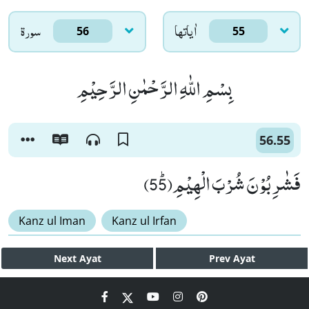
اٰياتها
سورۃ
56
55
بِسْمِ اللّٰهِ الرَّحْمٰنِ الرَّحِیْمِ
56.55
فَشٰرِبُوْنَ شُرْبَ الْهِیْمِﭤ(55)
Kanz ul Iman
Kanz ul Irfan
Next
Ayat
Prev
Ayat