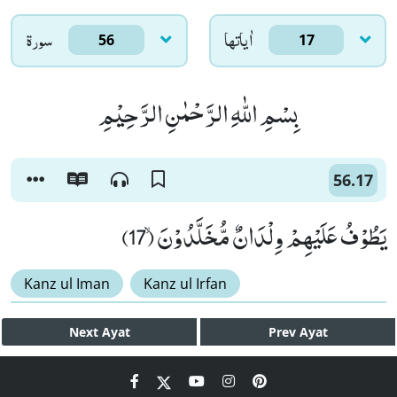
اٰياتها
سورۃ
56
17
بِسْمِ اللّٰهِ الرَّحْمٰنِ الرَّحِیْمِ
56.17
یَطُوْفُ عَلَیْهِمْ وِلْدَانٌ مُّخَلَّدُوْنَۙ (17)
Kanz ul Iman
Kanz ul Irfan
Next
Ayat
Prev
Ayat