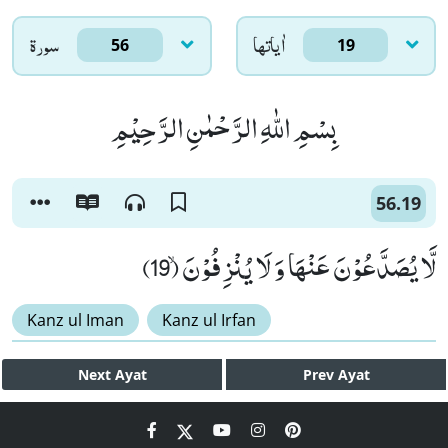
اٰياتها
سورۃ
56
19
بِسْمِ اللّٰهِ الرَّحْمٰنِ الرَّحِیْمِ
56.19
لَّا یُصَدَّعُوْنَ عَنْهَا وَ لَا یُنْزِفُوْنَۙ (19)
Kanz ul Iman
Kanz ul Irfan
Next
Ayat
Prev
Ayat