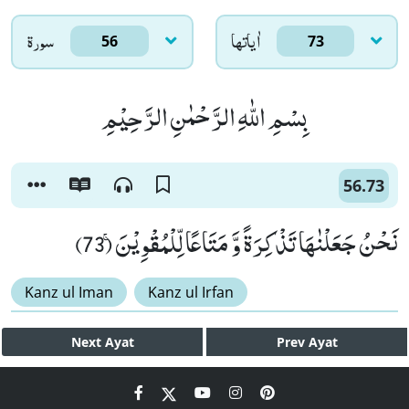
اٰياتها
سورۃ
56
73
بِسْمِ اللّٰهِ الرَّحْمٰنِ الرَّحِیْمِ
56.73
نَحْنُ جَعَلْنٰهَا تَذْكِرَةً وَّ مَتَاعًا لِّلْمُقْوِیْنَۚ (73)
Kanz ul Iman
Kanz ul Irfan
Next
Ayat
Prev
Ayat