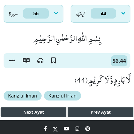
اٰياتها
سورۃ
56
44
بِسْمِ اللّٰهِ الرَّحْمٰنِ الرَّحِیْمِ
56.44
لَّا بَارِدٍ وَّ لَا كَرِیْمٍ(44)
Kanz ul Iman
Kanz ul Irfan
Next
Ayat
Prev
Ayat