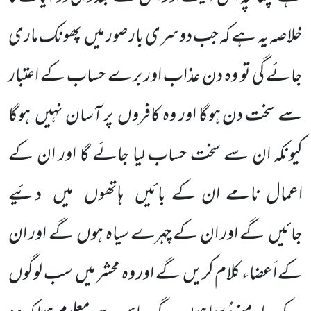
خلاصہ یہ ہے کہ جب دوسری بار صور میں
پھونک ماری
جائے گی تو وہ دن عذاب اور برے حساب کے اعتبار
سے سخت دن ہوگا اور وہ کافروں
پر آسان نہیں
ہوگا
کیونکہ ان سے سخت حساب لیا جائے گا اور ان کے
اعمال نامے ان کے بائیں
ہاتھوں
میں
دئیے
جائیں
گے اور ان کے چہرے سیاہ ہوں
گے اور ان
کے اَعضاء کلام کریں
گے اور وہ محشر میں
سب لوگوں