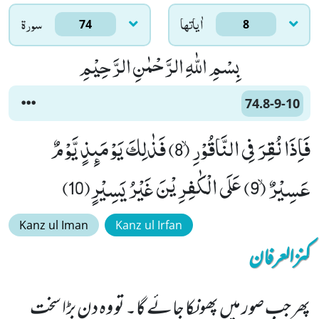
اٰياتها
سورۃ
74
8
بِسْمِ اللّٰهِ الرَّحْمٰنِ الرَّحِیْمِ
74.8-9-10
فَاِذَا نُقِرَ فِی النَّاقُوْرِۙ (8) فَذٰلِكَ یَوْمَىٕذٍ یَّوْمٌ
عَسِیْرٌۙ (9) عَلَى الْكٰفِرِیْنَ غَیْرُ یَسِیْرٍ(10)
Kanz ul Iman
Kanz ul Irfan
کنزالعرفان
پھر جب صور میں پھونکا جائے گا۔ تو وہ دن بڑا سخت