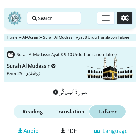
Search
Go
Home
➤
Al-Quran
➤
Surah Al Mudassir Ayat 8 Urdu Translation Tafseer
Surah Al Mudassir Ayat 8-9-10 Urdu Translation Tafseer
Surah Al Mudassir
تَبٰرَكَ الَّذِیْ
Para 29 -
سورة المدثر
Reading
Translation
Tafseer
Audio
PDF
Language