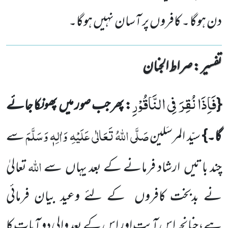
دن ہوگا ۔ کافروں پر آسان نہیں ہوگا۔
تفسیر : ‎صراط الجنان
فَاِذَا نُقِرَ فِی النَّاقُوْرِ
{
: پھر جب صور میں
پھونکا جائے
صَلَّی اللّٰہُ تَعَالٰی عَلَیْہِ
وَاٰلِہٖ وَسَلَّمَ
گا۔}
سیّد المرسَلین
سے
اللّٰہ
چند باتیں
ارشاد فرمانے کے بعد یہاں
سے
تعالیٰ
نے بدبخت کافروں
کے لئے وعید بیان فرمائی
ہے،چنانچہ اس آیت اور اس کے بعد والی دو آیات کا