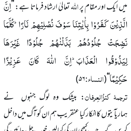
اِنَّ
اللّٰہ
میں ایک اور مقام پر
تعالیٰ ارشاد فرماتا ہے:
’’
الَّذِیْنَ كَفَرُوْا بِاٰیٰتِنَا سَوْفَ نُصْلِیْهِمْ نَارًاؕ-كُلَّمَا
نَضِجَتْ جُلُوْدُهُمْ بَدَّلْنٰهُمْ جُلُوْدًا غَیْرَهَا
لِیَذُوْقُوا الْعَذَابَؕ-اِنَّ اللّٰهَ كَانَ عَزِیْزًا
حَكِیْمًا
النساء:
)
۵۶
(
‘‘
ترجمۂ
کنزُالعِرفان
: بیشک وہ لوگ جنہوں
نے
ہماری
آیتوں
کا انکار کیا عنقریب ہم ان کو آگ میں
داخل