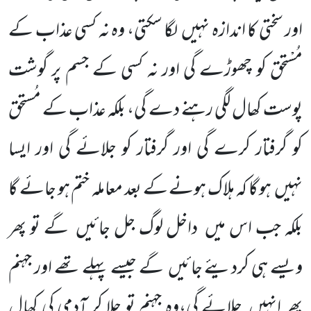
اور سختی کا اندازہ نہیں
لگا سکتی، وہ نہ کسی عذاب کے
مُسْتحق کو چھوڑے گی اور نہ کسی کے جسم پر گوشت
پوست کھال لگی رہنے دے گی، بلکہ عذاب کے مُستحق
کو گرفتار کرے گی اور گرفتار کو جلائے گی اور ایسا
نہیں
ہو گا کہ ہلاک ہونے کے بعد معاملہ ختم ہو جائے گا
بلکہ جب اس میں
داخل لوگ جل جائیں
گے تو پھر
ویسے ہی کردیئے جائیں
گے جیسے پہلے تھے اور جہنم
پھر انہیں
جلائے گی،وہ جہنم تو جلا کر آدمی کی کھال