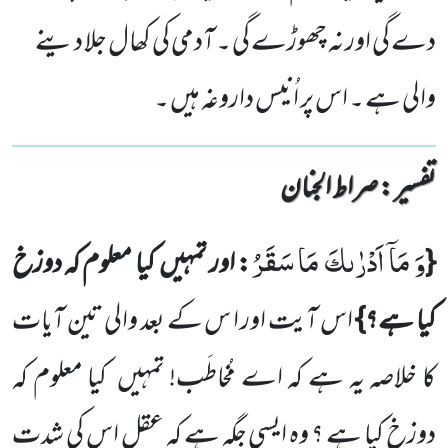
دے گی اور نہ چھوڑے گی ۔ آدمی کی کھال جلا دینے
والی ہے ۔ اس پر اُنیس داروغہ ہیں ۔
تفسیر : ‎صراط الجنان
وَ مَاۤ اَدْرٰىكَ مَا سَقَرُ
{
: اور تمہیں
کیا معلوم کہ دوزخ
کیا ہے؟}
اس آیت اور ا
س کے بعد والی تین آیات
کا خلاصہ یہ ہے کہ اے مُخاطَب! تمہیں
کیا معلوم کہ
دوزخ کیا ہے ؟ وہ ایسی جگہ ہے کہ عقل اس کی شدت