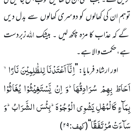
کریں گے۔ جب کبھی ان کی کھالیں
خوب جل جائیں
گی
توہم ان کی کھالوں
کو دوسری کھالوں
سے بدل دیں
اللّٰہ
گے کہ عذاب کا مزہ چکھ لیں ۔ بیشک
زبردست
ہے، حکمت والا ہے۔
اِنَّاۤ اَعْتَدْنَا لِلظّٰلِمِیْنَ نَارًاۙ-
اور ارشاد فرمایا:
’’
اَحَاطَ بِهِمْ سُرَادِقُهَاؕ-وَ اِنْ یَّسْتَغِیْثُوْا یُغَاثُوْا
بِمَآءٍ كَالْمُهْلِ یَشْوِی الْوُجُوْهَؕ-بِئْسَ الشَّرَابُؕ-وَ
سَآءَتْ مُرْتَفَقًا
کہف:
)
۲۹
(
‘‘