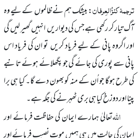
ترجمۂ ک
نزُالعِرفان
: بیشک ہم نے ظالموں
کے لیے وہ
آگ تیار کر رکھی ہے جس کی دیواریں
انہیں
گھیر لیں
گی
اور اگروہ پانی کے لیے فریاد کریں
تو ان کی فریاد اس
پانی سے پوری کی جائے گی جو پگھلائے ہوئے تانبے
کی طرح ہوگا جو
اُن کے منہ کوبھون دے گا۔ کیا ہی برا
پینا اور دوزخ کیا
ہی بری ٹھہرنے کی جگہ ہے۔
اللّٰہ
تعالیٰ ہمارے ایمان کی حفاظت فرمائے اور
ایمان کی حالت میں
ہی ہمیں
موت نصیب فرمائے اور