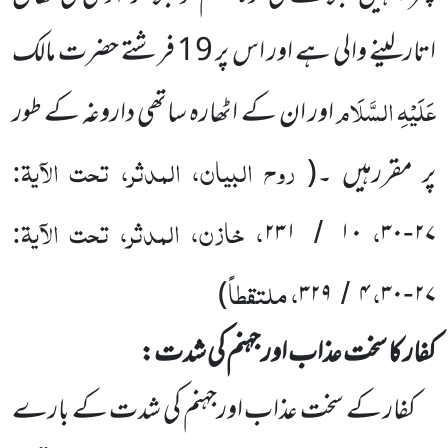
اتارلینے والی ہے اور اس پر
19
فرشتے حضرت مالک
عَلَیْہِ السَّلَام
اور ان کے اٹھارہ ساتھی داروغہ کے طور
روح البیان، المدثر، تحت الآیۃ:
پر مقررہیں ۔
(
،
، خازن، المدثر، تحت الآیۃ:
۲۳۱
۱۰
۳۰
۲۷
/
-
،
، ملتقطاً
)
۳۲۹
۴
۳۰
۲۷
/
-
کفار کا سخت عذاب اور جہنم کی شدت:
کفار کے سخت عذاب اورجہنم کی شدت کے بارے