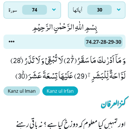
اٰياتها
سورۃ
74
30
بِسْمِ اللّٰهِ الرَّحْمٰنِ الرَّحِیْمِ
74.27-28-29-30
وَ مَاۤ اَدْرٰىكَ مَا سَقَرُﭤ(27) لَا تُبْقِیْ وَ لَا تَذَرُۚ (28)
لَوَّاحَةٌ لِّلْبَشَرِﭕ(29) عَلَیْهَا تِسْعَةَ عَشَرَﭤ(30)
Kanz ul Iman
Kanz ul Irfan
کنزالعرفان
اور تمہیں کیا معلوم کہ دوزخ کیا ہے؟ نہ باقی رہنے