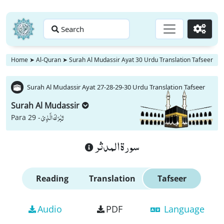
Search
Go
Home
➤
Al-Quran
➤
Surah Al Mudassir Ayat 30 Urdu Translation Tafseer
Surah Al Mudassir Ayat 27-28-29-30 Urdu Translation Tafseer
Surah Al Mudassir
تَبٰرَكَ الَّذِیْ
Para 29 -
سورة المدثر
Reading
Translation
Tafseer
Audio
PDF
Language