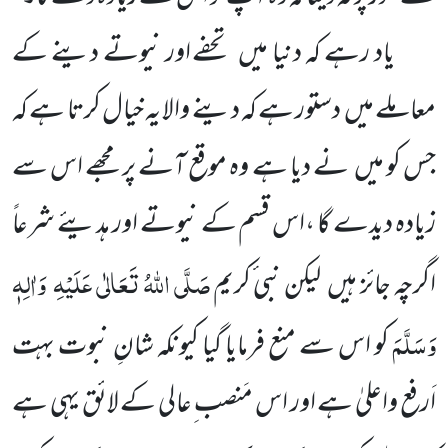
یاد رہے کہ دنیا میں
تحفے اور نیوتے دینے کے
معاملے میں
دستور ہے کہ دینے والا یہ خیال کرتا ہے کہ
جس کو میں
نے دیا ہے وہ موقع آنے پر مجھے اس سے
زیادہ دیدے گا ،اس قسم کے نیوتے اور ہدیئے شرعاً
صَلَّی اللّٰہُ تَعَالٰی عَلَیْہِ
وَاٰلِہٖ
اگرچہ جائز ہیں
لیکن
نبی ٔکریم
وَسَلَّمَ
کو اس سے منع فرمایا گیا کیونکہ شانِ نبوت بہت
اَرفع واعلیٰ ہے اور اس مَنصب ِعالی
کے لائق یہی ہے