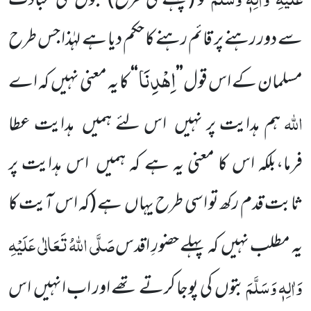
کو
(پہلے کی طرح)
بتوں
کی عبادت
سے دور رہنے پر قائم رہنے کا
حکم دیا ہے لہٰذا جس طرح
اِهْدِنَا
مسلمان کے اس قول
’’
‘‘
کا یہ معنی نہیں
کہ اے
اللّٰہ
ہم ہدایت پر نہیں
اس لئے ہمیں
ہدایت عطا
فرما،بلکہ اس کا معنی یہ ہے کہ ہمیں
اس ہدایت پر
ثابت قدم رکھ تو اسی طرح یہاں
ہے
(کہ اس آیت کا
صَلَّی اللّٰہُ تَعَالٰی عَلَیْہِ
یہ مطلب نہیں
کہ پہلے حضورِ اقدس
وَاٰلِہٖ وَسَلَّمَ
بتوں
کی پوجا کرتے تھے اور اب انہیں
اس