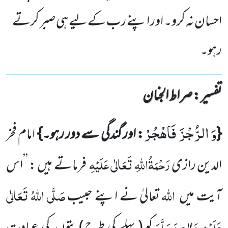
احسان نہ کرو۔ اور اپنے رب کے لیے ہی صبر کرتے
رہو۔
تفسیر : ‎صراط الجنان
وَ الرُّجْزَ فَاهْجُرْ
{
: اور گندگی سے دور رہو۔}
امام فخر
رَحْمَۃُاللّٰہِ تَعَالٰی عَلَیْہِ
الدین رازی
فرماتے ہیں :
’’اس
اللّٰہ
صَلَّی اللّٰہُ تَعَالٰی
آیت میں
تعالیٰ نے اپنے حبیب
عَلَیْہِ
وَاٰلِہٖ وَسَلَّمَ