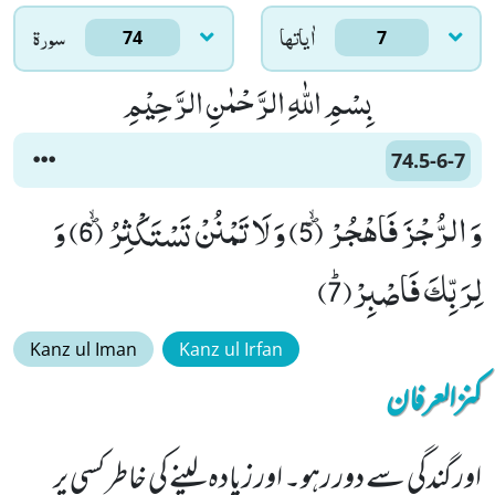
اٰياتها
سورۃ
74
7
بِسْمِ اللّٰهِ الرَّحْمٰنِ الرَّحِیْمِ
74.5-6-7
وَ الرُّجْزَ فَاهْجُرْﭪ (5) وَ لَا تَمْنُنْ تَسْتَكْثِرُﭪ (6) وَ
لِرَبِّكَ فَاصْبِرْﭤ(7)
Kanz ul Iman
Kanz ul Irfan
کنزالعرفان
اور گندگی سے دور رہو۔ اور زیادہ لینے کی خاطر کسی پر