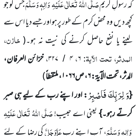
صَلَّی اللّٰہُ تَعَالٰی عَلَیْہِ
وَاٰلِہٖ وَسَلَّمَ
کہ رسولِ کریم
جس کو جو
کچھ دیں
وہ محض کرم کے طور پرہو اور جسے دیا اس سے
خازن،
لینے یا نفع حاصل کرنے کی نیت نہ ہو۔
(
المدثر، تحت الآیۃ:
،
،
۶
۴
۳۲۷
خزائن العرفان،
/
المدثر، تحت الآیۃ:
۶
، ص
۱۰۶۶
، ملتقطاً
)
وَ لِرَبِّكَ فَاصْبِرْ
{
: اور اپنے رب کے لیے ہی صبر
صَلَّی اللّٰہُ تَعَالٰی عَلَیْہِ
کرتے رہو۔}
یعنی اے حبیب!
وَاٰلِہٖ وَسَلَّمَ
عَزَّوَجَلَّ
،
آپ اپنے رب
کی رضا کے لئے