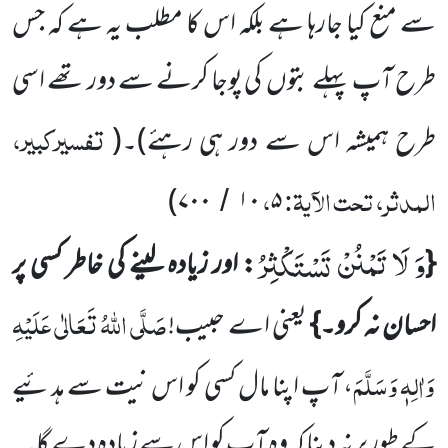
سے منع کیا جارہا ہے بلکہ اس کا مطلب یہ ہے کہ جس
طرح آپ پہلے بتوں
کی پوجا کرنے سے دور تھے اسی
تفسیرکبیر،
طرح ہمیشہ اس سے دور ہی رہئے)
۔
(
المدثر، تحت الآیۃ:
،
)
۷۰۰
۱۰
۵
/
وَ لَا تَمْنُنْ تَسْتَكْثِرُ
{
: اور زیادہ لینے کی خاطر کسی پر
صَلَّی اللّٰہُ تَعَالٰی عَلَیْہِ
احسان نہ کرو۔}
یعنی اے حبیب!
وَاٰلِہٖ وَسَلَّمَ
، آپ اپنا مال کسی کو اس نیت سے ہدئیے
کے طور پر نہ دینا کہ وہ آپ کو اس سے زیادہ دے گا۔