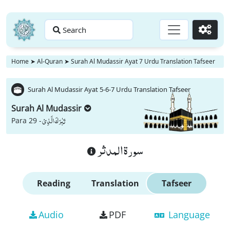
Search
Go
Home
➤
Al-Quran
➤
Surah Al Mudassir Ayat 7 Urdu Translation Tafseer
Surah Al Mudassir Ayat 5-6-7 Urdu Translation Tafseer
Surah Al Mudassir
تَبٰرَكَ الَّذِیْ
Para 29 -
سورة المدثر
Reading
Translation
Tafseer
Audio
PDF
Language