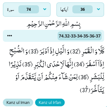
اٰياتها
سورۃ
74
36
بِسْمِ اللّٰهِ الرَّحْمٰنِ الرَّحِیْمِ
74.32-33-34-35-36-37
كَلَّا وَ الْقَمَرِۙ (32) وَ الَّیْلِ اِذْ اَدْبَرَۙ (33) وَ الصُّبْحِ
اِذَاۤ اَسْفَرَۙ (34) اِنَّهَا لَاِحْدَى الْكُبَرِۙ (35) نَذِیْرًا
لِّلْبَشَرِۙ (36) لِمَنْ شَآءَ مِنْكُمْ اَنْ یَّتَقَدَّمَ اَوْ
یَتَاَخَّرَﭤ(37)
Kanz ul Iman
Kanz ul Irfan