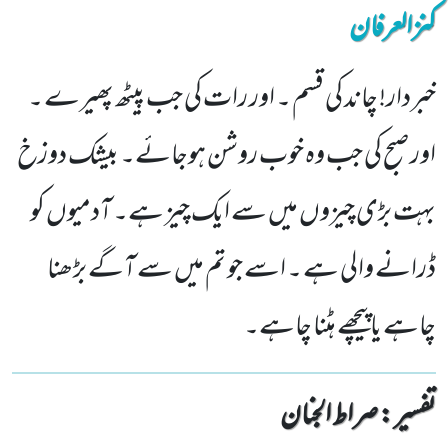
کنزالعرفان
خبردار! چاند کی قسم ۔ اور رات کی جب پیٹھ پھیرے ۔
اور صبح کی جب وہ خوب روشن ہوجائے۔ بیشک دوزخ
بہت بڑی چیزوں میں سے ایک چیز ہے۔ آدمیوں کو
ڈرانے والی ہے ۔ اسے جو تم میں سے آگے بڑھنا
چاہے یاپیچھے ہٹنا چاہے۔
تفسیر : ‎صراط الجنان