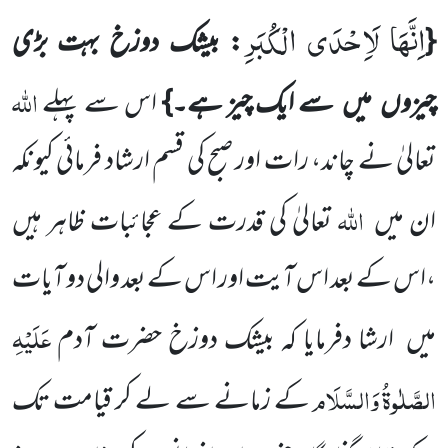
اِنَّهَا لَاِحْدَى الْكُبَرِ
{
:
بیشک دوزخ بہت بڑی
اللّٰہ
چیزوں
میں
سے ایک چیز ہے۔}
اس سے پہلے
تعالیٰ نے چاند، رات اور صبح کی قسم ارشاد فرمائی کیونکہ
اللّٰہ
ان میں
تعالیٰ کی قدرت کے عجائبات ظاہر ہیں
،اس کے بعد اس آیت اور اس کے بعد والی دو آیات
عَلَیْہِ
میں
ارشا دفرمایا کہ بیشک دوزخ حضرت آدم
الصَّلٰوۃُ
وَالسَّلَام
کے زمانے سے لے کر قیامت تک