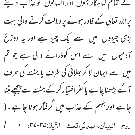
کے تمام گناہگار جنوں
اور انسانوں
کو عذاب دینے
اللّٰہ
پر
تعالیٰ کے قادر ہونے پر دلالت کرنے والی بہت
بڑی چیزوں
میں
سے ایک چیز ہے اور یہ دوزخ
آدمیوں
میں
سے اس کوڈرانے والی ہے جو تم
میں
سے ایمان لا کربھلائی کی طرف یا جنت کی طرف
آگے بڑھنا چاہے یا کفر اختیار کر کے جنت سے پیچھے ہٹنا
چاہے اور جہنم کے عذاب میں
گرفتار ہونا چاہے۔
(
روح البیان،المدثر،تحت الآیۃ:
،
۱۰
۳۷
۳۵
/
-