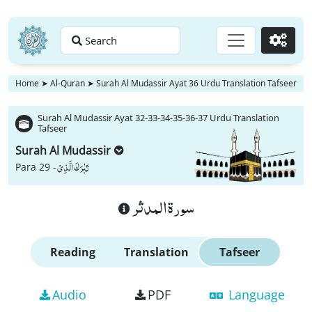
Search
Go
Home
➤
Al-Quran
➤
Surah Al Mudassir Ayat 36 Urdu Translation Tafseer
Surah Al Mudassir Ayat 32-33-34-35-36-37 Urdu Translation
Tafseer
Surah Al Mudassir
تَبٰرَكَ الَّذِیْ
Para 29 -
سورة المدثر
Reading
Translation
Tafseer
Audio
PDF
Language