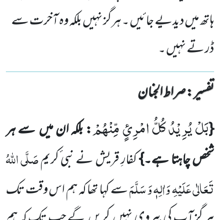
ہاتھ میں دیدیے جائیں ۔ ہرگز نہیں بلکہ وہ آخرت سے
ڈر تے نہیں ۔
تفسیر : ‎صراط الجنان
بَلْ یُرِیْدُ كُلُّ امْرِئٍ مِّنْهُمْ
{
: بلکہ ان میں
سے ہر
صَلَّی اللّٰہُ
شخص چاہتا ہے۔}
کفارِ قریش نے نبی ٔکریم
تَعَالٰی عَلَیْہِ
وَاٰلِہٖ وَ سَلَّمَ
سے کہا تھا کہ ہم اس وقت تک
ہر گز آپ کی پیروی نہیں
کریں
گے جب تک کہ ہم