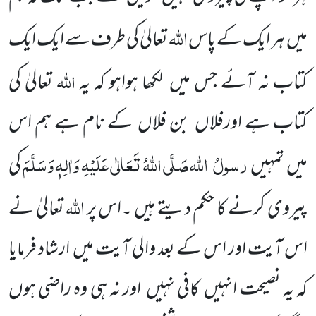
اللّٰہ
میں
ہر ایک کے پاس
تعالیٰ کی
طرف سے ایک ایک
اللّٰہ
کتاب نہ آئے جس میں
لکھا ہواہو کہ یہ
تعالیٰ کی
کتاب ہے اورفلاں
بن فلاں
کے نام ہے ہم
اس
رسولُ
اللّٰہ
صَلَّی اللّٰہُ تَعَالٰی عَلَیْہِ وَاٰلِہٖ وَسَلَّمَ
میں
تمہیں
کی
اللّٰہ
پیروی کرنے کا حکم دیتے ہیں ۔اس پر
تعالیٰ نے
اس آیت اور اس کے بعد والی آیت میں
ارشاد فرمایا
کہ یہ نصیحت انہیں
کافی نہیں
اور نہ ہی وہ راضی ہوں