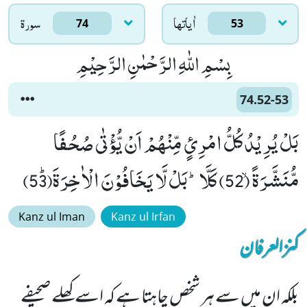
اٰياتها
سورۃ
74
53
بِسْمِ اللّٰهِ الرَّحْمٰنِ الرَّحِیْمِ
74.52-53
بَلْ یُرِیْدُ كُلُّ امْرِئٍ مِّنْهُمْ اَنْ یُّؤْتٰى صُحُفًا
مُّنَشَّرَةًۙ (52) كَلَّاؕ-بَلْ لَّا یَخَافُوْنَ الْاٰخِرَةَﭤ(53)
Kanz ul Iman
Kanz ul Irfan
کنزالعرفان
بلکہ ان میں سے ہر شخص چاہتا ہے کہ اسے کھلے صحیفے