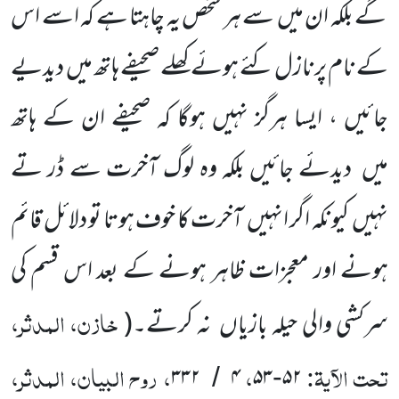
گے بلکہ ان میں
سے ہر شخص یہ چاہتا ہے کہ اسے اس
کے نام پرنازل کئے ہوئے کھلے صحیفے ہاتھ میں
دیدیے
جائیں ، ایسا ہرگز نہیں ہوگا کہ صحیفے ان کے ہاتھ
میں
دیدئے جائیں بلکہ وہ لوگ آخرت سے ڈر تے
نہیں
کیونکہ اگر انہیں
آخرت کا خوف ہوتا تو دلائل قائم
ہونے اور معجزات ظاہر ہونے کے بعد اس قسم کی
خازن، المدثر،
سرکشی والی حیلہ بازیاں
نہ کرتے۔
(
تحت الآیۃ:
،
، روح البیان، المدثر،
۳۳۲
۴
۵۳
۵۲
/
-