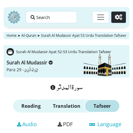
Search
Go
Home
➤
Al-Quran
➤
Surah Al Mudassir Ayat 53 Urdu Translation Tafseer
Surah Al Mudassir Ayat 52-53 Urdu Translation Tafseer
Surah Al Mudassir
تَبٰرَكَ الَّذِیْ
Para 29 -
سورة المدثر
Reading
Translation
Tafseer
Audio
PDF
Language