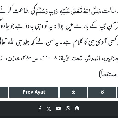
صَلَّی اللّٰہُ تَعَالٰی عَلَیْہِ
وَاٰلِہٖ وَسَلَّمَ
 رسالت
کی اطاعت کرنے ک
آنِ مجید کے بارے میں بولا: یہ تو وہی جادو ہے جو ج
اللّٰہ
یہ کسی آدمی ہی کا کلام ہے۔یہ سن لے کہ جلد ہی
تعال
لالین، المدثر، تحت الآیۃ:
، ص
، خازن، الم
۴۸۰
۲۶
۱۸
-
 ملتقطاً
)
Prev
Ayat