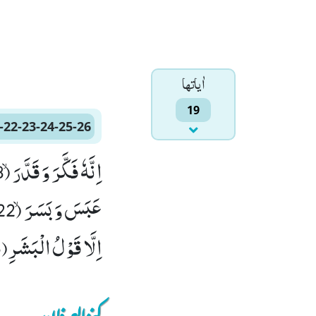
اٰياتها
19
-22-23-24-25-26
اِلَّا قَوْلُ الْبَشَرِﭤ(25) سَاُصْلِیْهِ سَقَرَ(26)