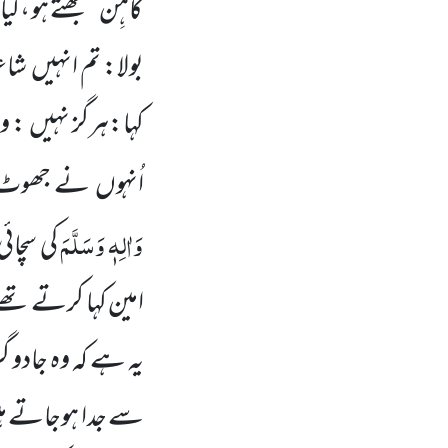
کاہِن سمجھتے ہو ،
بولا: تم انہیں شا
کہا:ہرگز نہیں : ول
اُنہوں نے جھوٹ 
وَاٰلِہٖ وَسَلَّمَ
کی سچائ
امین کہا کرتے تھے۔
یہ ہے کہ وہ جادو گ
سے جدا ہوجاتے ہیں 