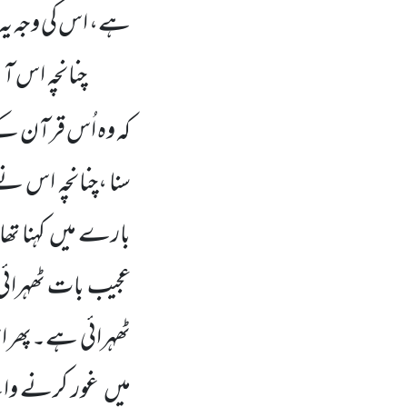
ہے، اس کی وجہ یہ
کہ وہ اُس قرآن ک
سنا ،چنانچہ اس نے
بارے میں کہنا تھا
عجیب بات ٹھہرائی
ٹھہرائی ہے۔پھر ا
میں غور کرنے وال