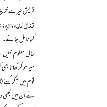
قریش تیرے خرچ کیل
تَعَالٰی عَلَیْہِ
وَاٰلِہٖ وَسَ
کھانا مل جائے۔ اس
حال معلوم نہیں ہے 
سیر ہو کر کھانا بھی
قوم میں آکر کہنے ل
نے اُن میں کبھی دی