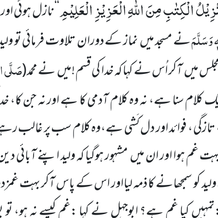
ْزِیْلُ الْكِتٰبِ مِنَ اللّٰهِ الْعَزِیْزِ الْعَلِیْمِ
‘‘ نازل ہوئی اورس
ہٖ وَسَلَّمَ
نے مسجد میں نماز کے دوران تلاوت فرمائی تو ول
صَلَّی الل
 مجلس میں آکر اُس نے کہا کہ خدا کی قسم !میں نے محمد
(
 کلام سنا ہے، نہ وہ کلام آدمی کا ہے اور نہ جن کا، خدا
تازگی ، فوائد اور دل کَشی ہے،وہ کلام سب پر غالب رہے 
ت غم ہوا اور ان میں مشہور ہوگیا کہ ولید اپنے آبائی دین س
 کو سمجھانے کا ذمہ لیااور اس کے پاس آکر بہت غمزدہ 
:تمہیں کیا غم ہے؟ ابوجہل نے کہا :غم کیسے نہ ہو، تو ب