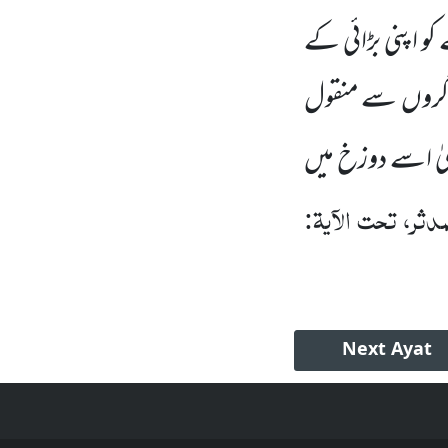
و اپنی بڑائی کے
ادوگروں سے منقول
یٰ اسے دوزخ میں
دثر، تحت الآیۃ:
Next
Ayat