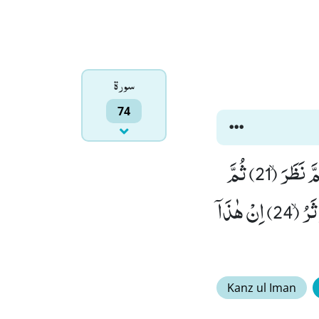
سورۃ
74
اِنَّهٗ فَكَّرَ وَ قَدَّرَۙ (18) فَقُتِلَ كَیْفَ قَدَّرَۙ (19) ثُمَّ قُتِلَ كَیْفَ قَدَّرَۙ (20) ثُمَّ نَظَرَۙ (21) ثُمَّ
عَبَسَ وَ بَسَرَۙ (22) ثُمَّ اَدْبَرَ وَ اسْتَكْبَرَۙ (23) فَقَالَ اِنْ هٰذَاۤ اِلَّا سِحْرٌ یُّؤْثَرُۙ (24) اِنْ هٰذَاۤ
Kanz ul Iman