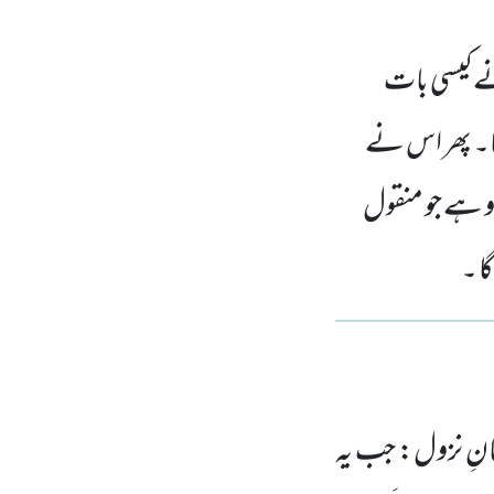
نے کیسی بات
کھا۔ پھر اس نے
ادو ہے جو منقول
ا ۔
انِ نزول: جب یہ