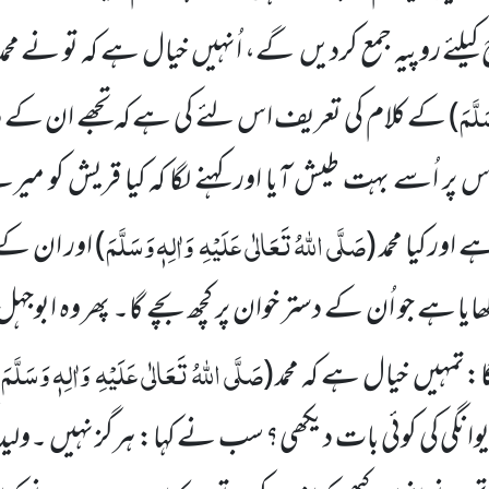
ئے روپیہ جمع کردیں گے، اُنہیں خیال ہے کہ تو نے محمد
لَّمَ
)
کے کلام کی تعریف اس لئے کی ہے کہ تجھے ان کے دستر
 پر اُسے بہت طیش آیا اور کہنے لگا کہ کیا قریش کو می
صَلَّی اللّٰہُ تَعَالٰی عَلَیْہِ
وَاٰلِہٖ وَسَلَّمَ
اور کیا محمد
(
)
اور ان کے
 کھایا ہے جو اُن کے دستر خوان پر کچھ بچے گا۔ پھر وہ ابوجہل
صَلَّی اللّٰہُ تَعَالٰی عَلَیْہِ
وَاٰلِہٖ وَسَلَّمَ
گا:تمہیں خیال ہے کہ محمد
(
)
وانگی کی کوئی بات دیکھی؟ سب نے کہا: ہرگز نہیں ۔ولید ک