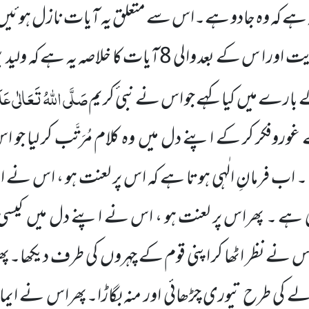
 ہے کہ وہ جادو ہے۔اس سے متعلق یہ آیات نازل ہوئیں
چنانچہ اس آیت اور ا س کے بعد والی 8آیات کا خلاصہ
صَلَّی اللّٰہُ تَعَالٰی عَل
ے بارے میں کیا کہے جو اس نے نبی ٔکریم
 غوروفکر کر کے اپنے دل میں وہ کلام مُرَتَّب کر لیا ج
 ۔ اب فرمانِ الٰہی ہوتا ہے کہ اس پر لعنت ہو ، اس نے 
 ہے ۔ پھراس پر لعنت ہو ، اس نے اپنے دل میں کیس
س نے نظر اٹھا کر اپنی قوم کے چہروں کی طرف دیکھا۔پھ
ے کی طرح تیوری چڑھائی اور منہ بگاڑا۔پھراس نے ایم