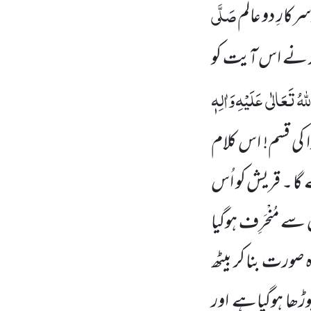
صَلَّی
رکارِ دو عالَم
ید نے اس آیت کو
ّٰہُ تَعَالٰی
عَلَیْہِ
وَاٰلِہٖ
 کی قسم! اس کلام
گا ۔ قریش کو اُس
ے مُنْحَرِف ہوگیا
صورت بنا کر بیٹھ
وڑھا ہوگیاہے اور