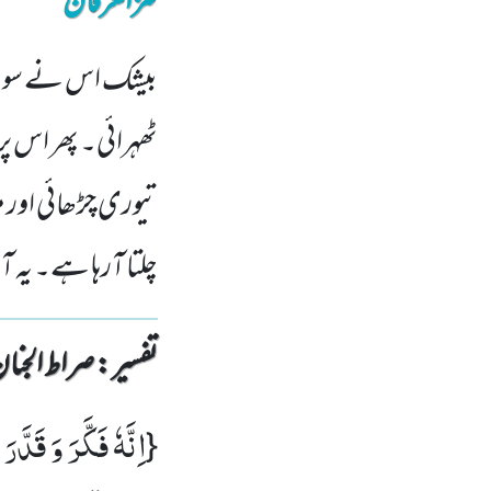
کنزالعرفان
بیشک اس نے سوچا ا
ٹھہرائی۔ پھر اس پر
تیوری چڑھائی اور من
چلتا آرہا ہے۔ یہ 
تفسیر : ‎صراط الجنان
اِنَّهٗ فَكَّرَ وَ قَدَّرَ
{
: