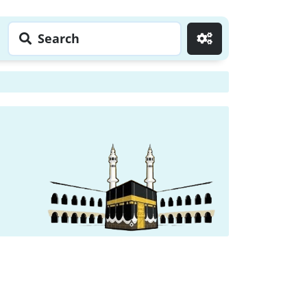
Search
Go