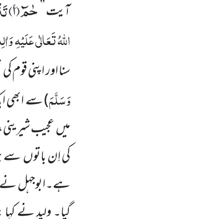
حٰمٓۚ(
۱)
تَن
آیت
’’
اللّٰہُ تَعَالٰی عَلَیْہِ
وَاٰلِ
سنا اور اپنی قوم کی
وَسَلَّمَ
)
سے ابھی ایک
میں عجیب شیرینی، 
کی اِن باتوں سے بہ
ہے۔ابوجہل نے ولید
گیا۔ ولید نے کہا 