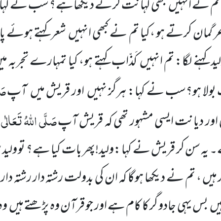
کیا تم نے انہیں کبھی کہانت کرتے دیکھاہے؟ سب نے کہا: 
عر گمان کرتے ہو ،کیا تم نے کبھی انہیں شعر کہتے ہو
ید کہنے لگا: تم انہیں کَذّاب کہتے ہو، کیا تمہارے تجربہ م
صَل
بولا ہو؟سب نے کہا: ہرگز نہیں اور قریش میں آپ
صَلَّی اللّٰہُ تَعَالٰی 
ی اور دیانت ایسی مشہور تھی کہ قریش آپ
 یہ سن کر قریش نے کہا :ولید!پھر بات کیا ہے؟ تو ولید س
ر ہیں ، تم نے دیکھا ہوگا کہ ان کی بدولت رشتہ دار رشتہ د
بس یہی جادو گر کا کام ہے اور جو قرآن وہ پڑھتے ہیں وہ د