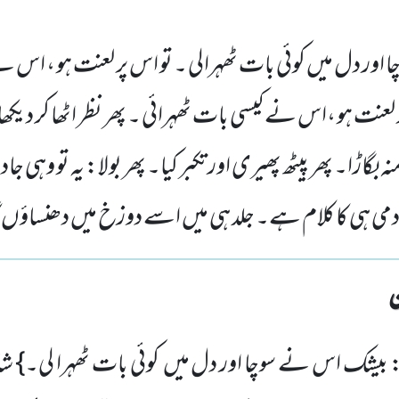
ور دل میں کوئی بات ٹھہرالی ۔ تو اس پر لعنت ہو ، اس 
 لعنت ہو ،اس نے کیسی بات ٹھہرائی ۔ پھر نظر اٹھا کر دی
ہ بگاڑا۔ پھر پیٹھ پھیری اور تکبر کیا۔ پھر بولا: یہ تو وہی ج
آدمی ہی کا کلام ہے۔ جلد ہی میں اسے دوزخ میں دھنساؤں گ
 بیشک اس نے سوچا اور دل میں کوئی بات ٹھہرا لی۔} ش