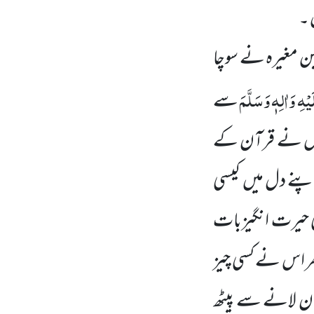
 ۔
 یہ ہے کہ ولید بن مغیرہ نے سوچا
َیْہِ
وَاٰلِہٖ وَسَلَّمَ
سے
و اس نے قرآن کے
اپنے دل میں کیسی
ی حیرت انگیزبات
ر اس نے کسی چیز
ان لانے سے پیٹھ