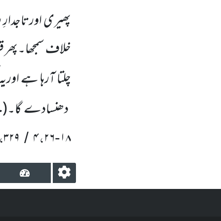
پھیری اورتاجدارِ
خلاف سمجھا۔پھر قر
چلتا آرہا ہے اور
ج
دھنسادے گا۔
(
،
،
۳۲۹
۴
۲۶
۱۸
/
-