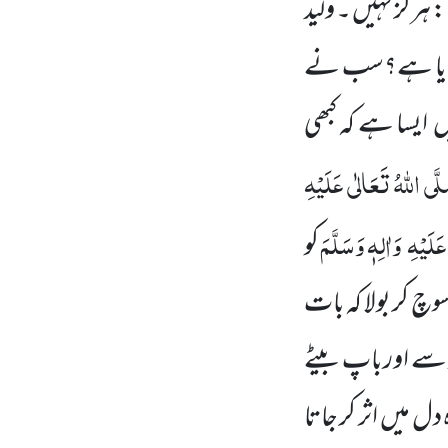
ہرگز نہیں ۔ ولید
ئے پایا ہے؟سب نے
یں ایسا ہے کہ کبھی
َّی اللّٰہُ تَعَالٰی عَلَیْہِ
عَلَیْہِ
وَاٰلِہٖ وَسَلَّمَ
کو
وچ کر بولا کہ بات
ار سے اورباپ بیٹے
ل میں اثر کر جاتا