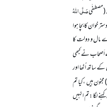
صَلَّی اللّٰہُ
(مصطفٰی
 خوان کا بچا ہوا
رے مال و دولت کا
 اَصحاب نے کبھی
 کے ساتھ اُٹھا اور
مجنون ہیں ،کیا تم
ہنے لگا :تم انہیں