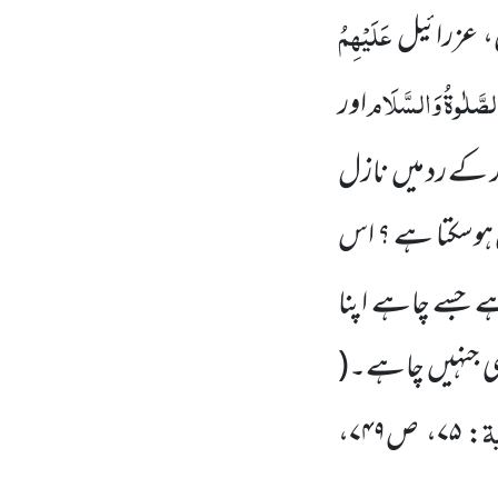
عَلَیْہِمُ
، عزرائیل
الصَّلٰوۃُ وَالسَّلَام
اور
 کے رد میں
نازل
ل ہوسکتا ہے ؟ اس
 جسے چاہے اپنا
 جنہیں
چاہے۔
(
ۃ
: ۷۵، ص۷۴۹،