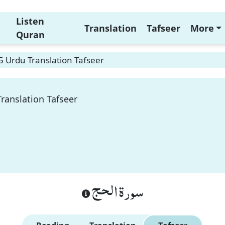
Listen
Translation
Tafseer
More
Quran
75 Urdu Translation Tafseer
Translation Tafseer
سورة الحج