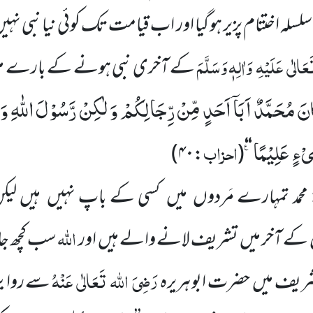
لہ اختتام پزیر ہو گیا اور
اب قیامت تک کوئی نیا نبی نہی
عَالٰی
عَلَیْہِ
وَاٰلِہٖ وَسَلَّمَ
کے آخری نبی ہونے کے بارے
م
نَ مُحَمَّدٌ اَبَاۤ اَحَدٍ مِّنْ رِّجَالِكُمْ وَ لٰكِنْ رَّسُوْلَ اللّٰهِ و
یْءٍ عَلِیْمًا۠
احزاب
)
:۴۰
(
‘‘
محمد تمہارے مَردوں
میں
کسی کے باپ نہیں
ہیں لیک
اللہ
کے آخر میں
تشریف لانے والے ہیں
اور
سب کچھ جا
رَضِیَ
اللہ
تَعَالٰی
عَنْہُ
 شریف میں
حضرت ابو ہریرہ
سے روای