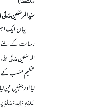
ملتقطاً
)
صَلَّی
ا
سیّد المرسَلین
یہاں
ایک اہم
رسالت کے لئے 
صَلَّی
اللہ
المرسَلین
عظیم منصب کے لئے
لیا اور جنہیں
چن لیا
عَلَیْہِ
وَاٰلِہٖ وَسَلَّمَ
پر