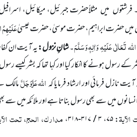
۔ فرشتوں
میں
مثلاًحضرت جبرئیل، میکائیل، اسرافیل
عَلَیْہِمُ 
میں
حضرت ابراہیم، حضرت موسیٰ، حضرت عیسیٰ
اللہ
تَعَالٰی
عَلَیْہِ
وَاٰلِہٖ وَسَلَّمَ
۔
شانِ نزول:
یہ آیت ان کفار
کے رسول ہونے کا انکار کیا اور کہا تھا کہ بشر کیسے رسو
اللہ
عَزَّوَجَلَّ
 آیت نازل فرمائی اور ارشاد فرمایا کہ
مالک ہے
نسانوں
میں
سے بھی رسول بناتا ہے اور ملائکہ میں
سے بھی
الآیۃ
مدارک، الحج، تحت الآی
: ۷۵، ۳ / ۳۱۷-۳۱۸،