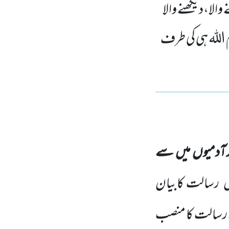
الا،دیکھنے والا
اللہ ہی کی طرف
 آدمیوں
میں
سے
ں
رسالت کابیان
 رسالت کا منصب