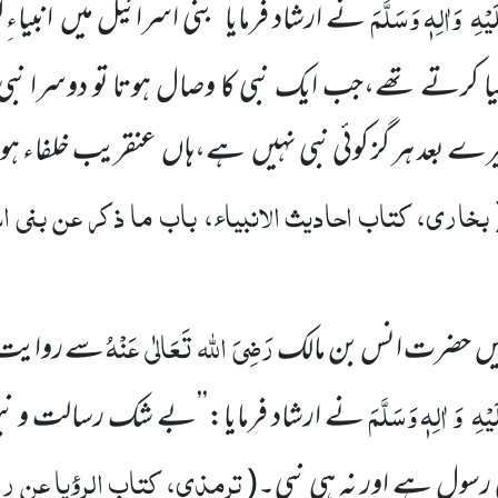
َیْہِ
وَاٰلِہٖ وَسَلَّمَ
نے ارشاد فرمایا’’بنی اسرائیل میں
انبیاءِ
 کرتے تھے،جب ایک نبی کا وصال ہوتا تو دوسرا نبی ان
ے بعد ہر گز کوئی نبی نہیں
ہے،ہاں
عنقریب خلفاء ہ
بخاری، کتاب احادیث الانبیاء، باب ما ذکر عن بنی ا
رَضِیَ
اللہ
تَعَالٰی
عَنْہُ
یں
حضرت انس بن مالک
سے روایت 
َیْہِ
وَ اٰلِہٖ وَسَلَّمَ
نے ارشاد فرمایا:’’بے شک رسالت و نبو
ترمذی، کتاب الرؤیا عن 
 رسول ہے اور نہ ہی نبی۔
(