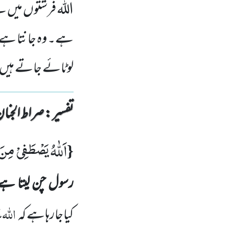
اللہ فرشتوں میں س
ہے۔ وہ جانتا ہے 
لوٹائے جاتے ہیں 
تفسیر : ‎صراط الجنان
اَللّٰهُ یَصْطَفِیْ مِن
{
رسول چن لیتا ہ
اللہ
ع
کیاجارہاہے کہ