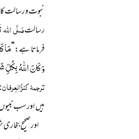
نبوت و رسالت کا سلس
صَلَّی
اللہ
تَ
رسالت
مَا كَا
فرماتا ہے:
’’
وَ كَانَ اللّٰهُ بِكُلِّ شَ
ترجمۂ
کنزُالعِرفان:
ہیں
اور سب نبیوں
اور صحیح بخاری