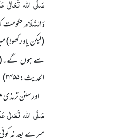
صَلَّی
اللہ
تَعَالٰی
عَل
وَالسَّلَام
حکومت کیا
(لیکن یاد رکھو!)
میر
سے ہوں
گے۔
(
الحدیث: ۳۴۵۵
)
اور سنن ترمذی م
صَلَّی
اللہ
تَعَالٰی
عَل
میرے بعد نہ کوئی