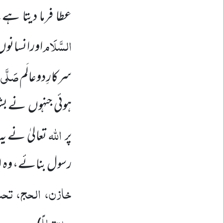
عطا فرما دیتا ہے
السَّلَام
اورانسانوں
صَلَّی
سرکارِ دوعالَم
ہوئی جنہوں
نے بشر 
اللہ
پر
تعالیٰ نے یہ
رسول بنائے، وہ ا
خازن، الحج، تحت 