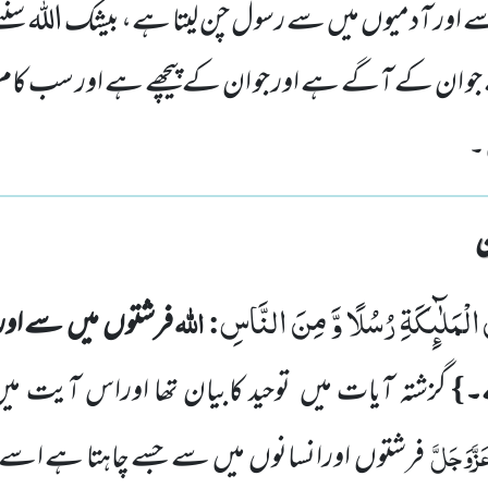
ے اور آدمیوں میں سے رسول چن لیتا ہے، بیشک اللہ سننے و
جو ان کے آگے ہے اور جو ان کے پیچھے ہے اور سب کام 
۔
َ الْمَلٰٓىٕكَةِ رُسُلًا وَّ مِنَ النَّاسِ
:
اللہ
فرشتوں
میں
سے اور
}
ے۔
گزشتہ آیات
میں
توحید کابیان تھا اوراس آیت می
َزَّوَجَلَّ
فرشتوں
اورانسانوں
میں
سے جسے چاہتا ہے اسے