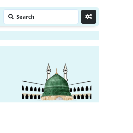
Search
Go