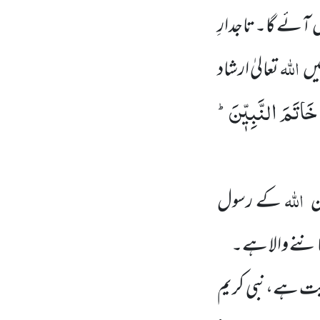
ں
آئے گا۔تاجدارِ
اللہ
یں
تعالیٰ ارشاد
َ خَاتَمَ النَّبِیّٖنَؕ-
اللہ
ن
کے رسول
ننے والا ہے۔
ت ہے،نبی کریم