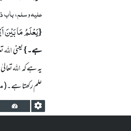
علیہ وسلم
، باب ذ
یَعْلَمُ مَا بَیْنَ اَ
{
}
اللہ
ہے۔
یعنی
تع
اللہ
یہ ہے کہ
تعالیٰ
مد
علم رکھتا ہے۔
(