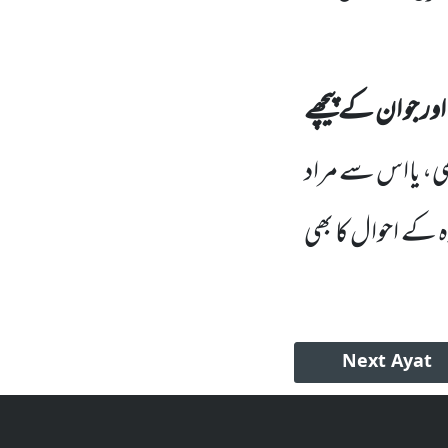
ر جو ان کے پیچھے
ھی،
یااس سے مراد
کے احوال کا بھی
Next
Ayat