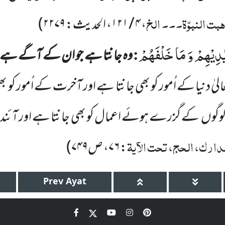
ہبت النبوّۃ۔۔۔ الخ
، ۴ / ۱۲۱، الحدیث: ۲۲۷۹
)
یْدِیْهِمْ وَ مَا خَلْفَهُمْ
:
وہ جانتا ہے جو ان کے آگے ہے او
الیٰ دنیا
کے اُمور کو بھی جانتا ہے اور آخرت کے اُمور کو ب
 لوگوں
کے گزرے ہوئے اعمال کو بھی جانتا ہے اور آئندہ 
ارک، الحج، تحت الآیۃ
: ۷۶، ص۷۴۹
)
Prev
Ayat