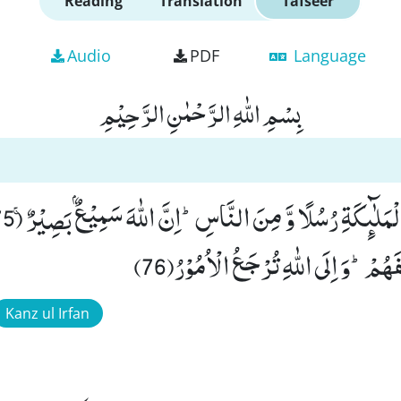
Reading
Translation
Tafseer
Audio
PDF
Language
بِسْمِ اللّٰهِ الرَّحْمٰنِ الرَّحِیْمِ
هُمْؕ-وَ اِلَى اللّٰهِ تُرْجَعُ الْاُمُوْرُ(76)
Kanz ul Irfan