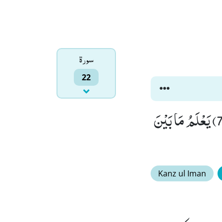
سورۃ
22
اَللّٰهُ یَصْطَفِیْ مِنَ الْمَلٰٓىٕكَةِ رُسُلًا وَّ مِنَ النَّاسِؕ-اِنَّ اللّٰهَ سَمِیْعٌۢ بَصِیْرٌۚ (75) یَعْلَمُ مَا بَیْنَ
Kanz ul Iman