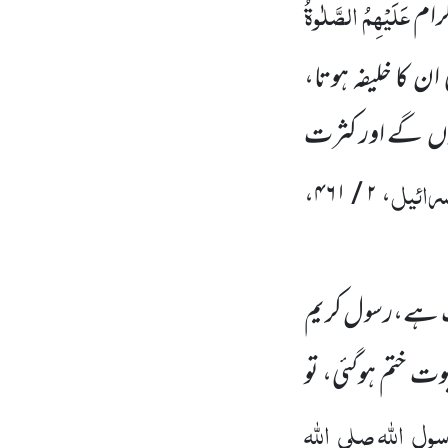
عَلَیْہِمُ الصَّلٰوۃُ
کرام
 کا خلیفہ ہوتا،
وں
گے اور کثرت
سرائیل
، ۲ / ۴۶۱،
ہے،رسول کریم
ت ختم ہوگئی، تو
رسول
اللہ
صلی
اللہ