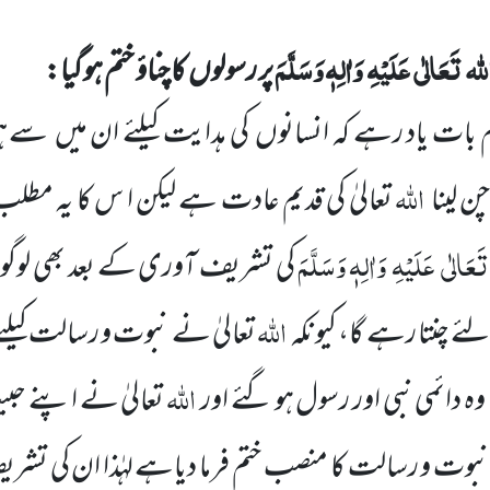
للہ
تَعَالٰی
عَلَیْہِ
وَاٰلِہٖ وَسَلَّمَ
پر رسولوں
کا چناؤ ختم ہو گیا:
 بات یاد رہے کہ انسانوں
کی ہدایت کیلئے ان میں
سے ہی
اللہ
چن
لینا
تعالیٰ کی قدیم عادت ہے لیکن ا س کا یہ مطلب
تَعَالٰی
عَلَیْہِ
وَاٰلِہٖ وَسَلَّمَ
کی تشریف
آوری کے بعد بھی لوگ
اللہ
 چنتا رہے گا، کیونکہ
تعالیٰ نے نبوت و رسالت کیلئے
اللہ
 وہ دائمی نبی اور رسول ہو گئے اور
تعالیٰ نے اپنے حب
 نبوت و رسالت کا منصب ختم فرما دیاہے لہٰذا ان کی تش