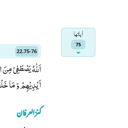
اٰياتها
75
22.75-76
اَیْدِیْهِمْ وَ مَا خَلْفَ
کنزالعرفان