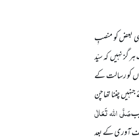
 بعض کو منصبِ
 ہر گز نہیں
کہ سیّد
وں
کو رسالت کے
 جنہیں
چننا تھا چن
صَلَّی
اللہ
تَعَالٰی
یب
ریف آوری کے بعد