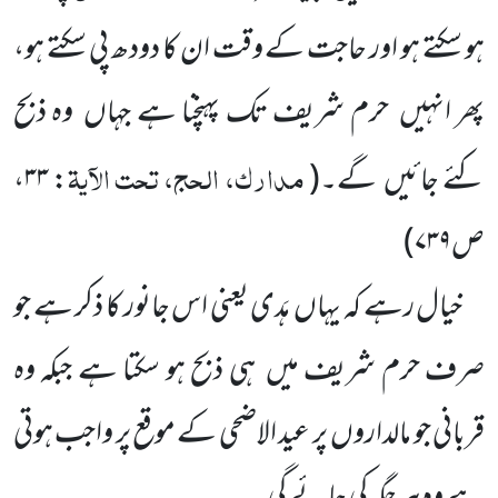
ہو سکتے ہو اور حاجت کے وقت ان کا دودھ پی سکتے ہو،
پھر انہیں
حرم شریف تک پہنچنا ہے جہاں
وہ ذبح
مدارک، الحج، تحت الآیۃ
کئے جائیں
گے۔
(
: ۳۳،
ص۷۳۹
)
خیال رہے کہ یہاں
ہَدی یعنی اس جانور کا ذکر ہے جو
صرف حرم شریف میں
ہی ذبح ہو سکتا ہے جبکہ وہ
قربانی جو مالداروں
پر عید الاضحی کے موقع پر واجب ہوتی