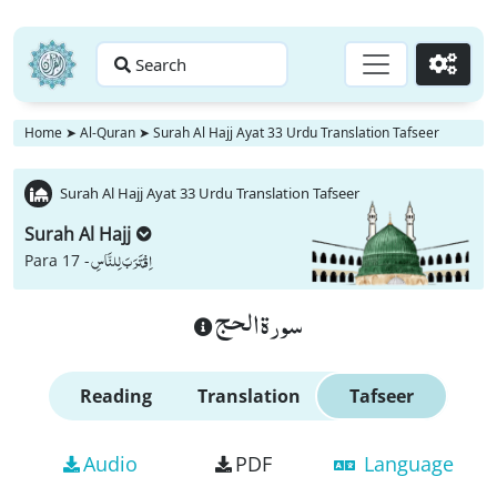
Search
Go
Home
➤
Al-Quran
➤
Surah Al Hajj Ayat 33 Urdu Translation Tafseer
Surah Al Hajj Ayat 33 Urdu Translation Tafseer
Surah Al Hajj
اِقْتَرَبَ لِلنَّاسِ
Para 17 -
سورة الحج
Reading
Translation
Tafseer
Audio
PDF
Language