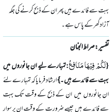
بہت سے فائدے ہیں پھر ان کے ذبح کرنے کی جگہ
آزادگھر کے پاس ہے۔
تفسیر : ‎صراط الجنان
لَكُمْ فِیْهَا مَنَافِعُ
:
{
تمہارے لیے ان جانوروں
میں
بہت سے فائدے ہیں ۔}
ارشاد فرمایا کہ تمہارے لئے
ان جانوروں
میں
ان کے ذبح کے وقت تک بہت
سے فائدے ہیں
جیسے ضرورت کے وقت ان پر سوار