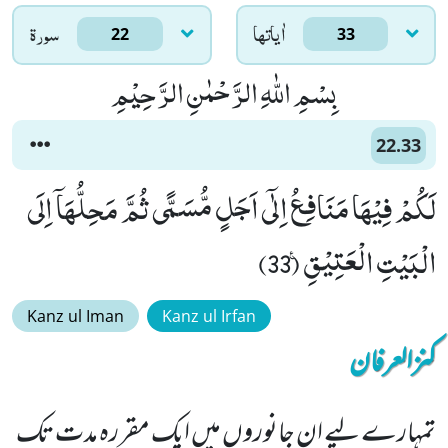
اٰياتها
سورۃ
22
33
بِسْمِ اللّٰهِ الرَّحْمٰنِ الرَّحِیْمِ
22.33
لَكُمْ فِیْهَا مَنَافِعُ اِلٰۤى اَجَلٍ مُّسَمًّى ثُمَّ مَحِلُّهَاۤ اِلَى
الْبَیْتِ الْعَتِیْقِ۠ (33)
Kanz ul Iman
Kanz ul Irfan
کنزالعرفان
تمہارے لیے ان جانوروں میں ایک مقررہ مدت تک